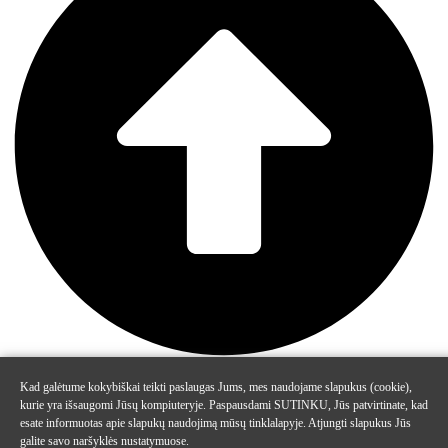
Kad galėtume kokybiškai teikti paslaugas Jums, mes naudojame slapukus (cookie),
kurie yra išsaugomi Jūsų kompiuteryje. Paspausdami SUTINKU, Jūs patvirtinate, kad
esate informuotas apie slapukų naudojimą mūsų tinklalapyje. Atjungti slapukus Jūs
galite savo naršyklės nustatymuose.