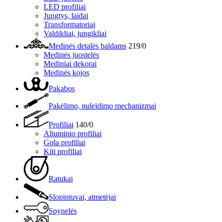
LED profiliai
Jungtys, laidai
Transformatoriai
Valdikliai, jungikliai
Medinės detalės baldams
219/0
Medinės juostelės
Mediniai dekorai
Medinės kojos
Pakabos
Pakėlimo, nuleidimo mechanizmai
Profiliai
140/0
Aliuminio profiliai
Gola profiliai
Kiti profiliai
Ratukai
Slopintuvai, atmetėjai
Spynelės