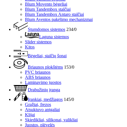
Blum Movento bėgeliai
Blum Tandembox stalčiai
Blum Tandembox Antaro stalčiai
Blum Aventos pakėlimo mechanizmai
Stumdomos sistemos
234/0
Laguna sistemos
Slider sistemos
Kitos
Bėgeliai, stalčių šonai
Briaunos plokštėms
153/0
PVC briaunos
ABS briaunos
Laminavimo juostos
Drabužinių įranga
Įrankiai, medžiagos
145/0
Grąžtai, frezos
Atsuktuvo antgaliai
Klijai
Skiedikliai, silikonai, valikliai
Juostos, plėvelės