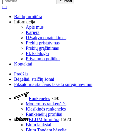
Surasti
en
Baldų furnitūra
Informacija
Apie mus
Karjera
Užsakymo pateikimas
Prekių pristatymas
Prekių grąžinimas
El. katalogai
Privatumo politika
Kontaktai
Pradžia
Bėgeliai, stalčių šonai
Fiksatorius stalčiaus fasado sureguliavimui
Rankenėlės
74/0
Modernios rankenėlės
Klasikinės rankenėlės
Rankenėlių profiliai
BLUM furnitūra
156/0
Blum lankstai
Blum Tandem bėgeliai