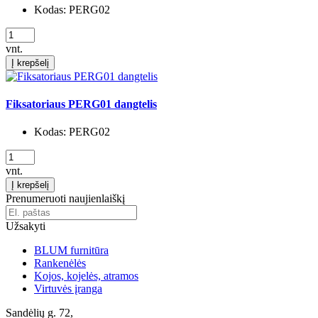
Kodas:
PERG02
vnt.
Į krepšelį
Fiksatoriaus PERG01 dangtelis
Kodas:
PERG02
vnt.
Į krepšelį
Prenumeruoti naujienlaiškį
Užsakyti
BLUM furnitūra
Rankenėlės
Kojos, kojelės, atramos
Virtuvės įranga
Sandėlių g. 72,