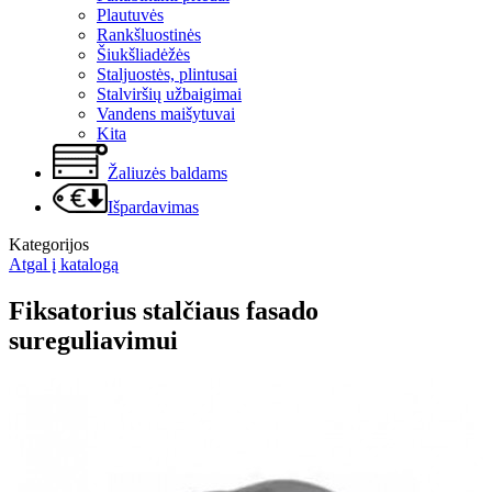
Plautuvės
Rankšluostinės
Šiukšliadėžės
Staljuostės, plintusai
Stalviršių užbaigimai
Vandens maišytuvai
Kita
Žaliuzės baldams
Išpardavimas
Kategorijos
Atgal į katalogą
Fiksatorius stalčiaus fasado
sureguliavimui