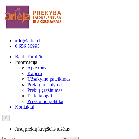
info@arleja.lt
0 656 56993
Baldų furnitūra
Informacija
Apie mus
Karjera
Užsakymo pateikimas
Prekių pristatymas
Prekių grąžinimas
El. katalogai
Privatumo politika
Kontaktai
0
Jūsų prekių krepšelis tuščias