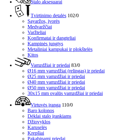
Stalo aksesuarai
Tvirtinimo detalės
102/0
Sąvaržos, įvorės
Medvaržčiai
Varžteliai
Konfirmatai ir dangteliai
Kampinės jungtys
Metaliniai kampukai ir plokštelės
Kitos
Vamzdžiai ir priedai
83/0
Ø16 mm vamzdžiai (relingas) ir priedai
Ø25 mm vamzdžiai ir priedai
Ø40 mm vamzdžiai ir priedai
Ø50 mm vamzdžiai ir priedai
30x15 mm ovalūs vamzdžiai ir priedai
Virtuvės įranga
110/0
Baro kolonos
Dėklai stalo įrankiams
Džiovyklos
Karuselės
Krepšiai
Pakabinami priedai