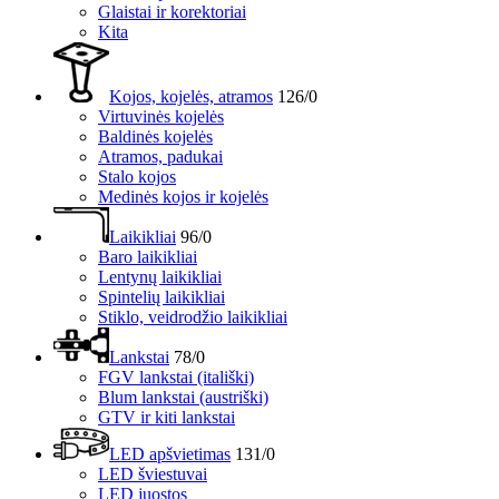
Glaistai ir korektoriai
Kita
Kojos, kojelės, atramos
126/0
Virtuvinės kojelės
Baldinės kojelės
Atramos, padukai
Stalo kojos
Medinės kojos ir kojelės
Laikikliai
96/0
Baro laikikliai
Lentynų laikikliai
Spintelių laikikliai
Stiklo, veidrodžio laikikliai
Lankstai
78/0
FGV lankstai (itališki)
Blum lankstai (austriški)
GTV ir kiti lankstai
LED apšvietimas
131/0
LED šviestuvai
LED juostos