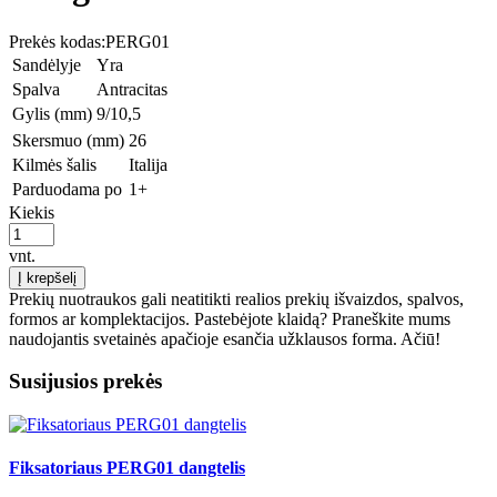
Prekės kodas:
PERG01
Sandėlyje
Yra
Spalva
Antracitas
Gylis (mm)
9/10,5
Skersmuo (mm)
26
Kilmės šalis
Italija
Parduodama po
1+
Kiekis
vnt.
Į krepšelį
Prekių nuotraukos gali neatitikti realios prekių išvaizdos, spalvos,
formos ar komplektacijos. Pastebėjote klaidą? Praneškite mums
naudojantis svetainės apačioje esančia užklausos forma. Ačiū!
Susijusios prekės
Fiksatoriaus PERG01 dangtelis