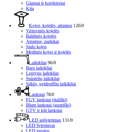
Glaistai ir korektoriai
Kita
Kojos, kojelės, atramos
126/0
Virtuvinės kojelės
Baldinės kojelės
Atramos, padukai
Stalo kojos
Medinės kojos ir kojelės
Laikikliai
96/0
Baro laikikliai
Lentynų laikikliai
Spintelių laikikliai
Stiklo, veidrodžio laikikliai
Lankstai
78/0
FGV lankstai (itališki)
Blum lankstai (austriški)
GTV ir kiti lankstai
LED apšvietimas
131/0
LED šviestuvai
LED juostos