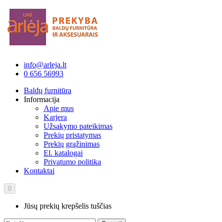
info@arleja.lt
0 656 56993
Baldų furnitūra
Informacija
Apie mus
Karjera
Užsakymo pateikimas
Prekių pristatymas
Prekių grąžinimas
El. katalogai
Privatumo politika
Kontaktai
0
Jūsų prekių krepšelis tuščias