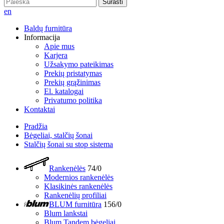
Surasti
en
Baldų furnitūra
Informacija
Apie mus
Karjera
Užsakymo pateikimas
Prekių pristatymas
Prekių grąžinimas
El. katalogai
Privatumo politika
Kontaktai
Pradžia
Bėgeliai, stalčių šonai
Stalčių šonai su stop sistema
Rankenėlės
74/0
Modernios rankenėlės
Klasikinės rankenėlės
Rankenėlių profiliai
BLUM furnitūra
156/0
Blum lankstai
Blum Tandem bėgeliai