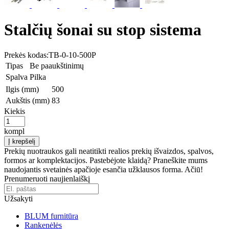
Stalčių šonai su stop sistema
Prekės kodas:
TB-0-10-500P
Tipas
Be paaukštinimų
Spalva
Pilka
Ilgis (mm)
500
Aukštis (mm)
83
Kiekis
kompl
Į krepšelį
Prekių nuotraukos gali neatitikti realios prekių išvaizdos, spalvos,
formos ar komplektacijos. Pastebėjote klaidą? Praneškite mums
naudojantis svetainės apačioje esančia užklausos forma. Ačiū!
Prenumeruoti naujienlaiškį
Užsakyti
BLUM furnitūra
Rankenėlės