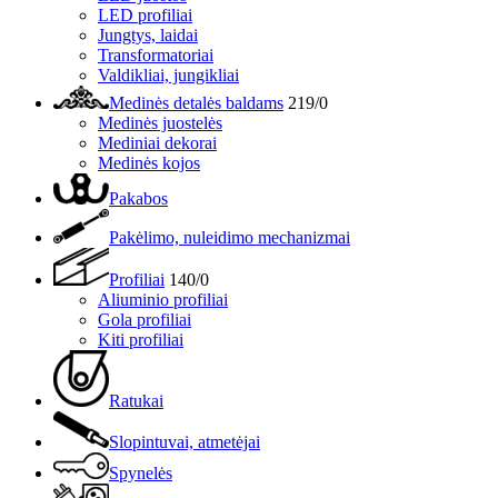
LED profiliai
Jungtys, laidai
Transformatoriai
Valdikliai, jungikliai
Medinės detalės baldams
219/0
Medinės juostelės
Mediniai dekorai
Medinės kojos
Pakabos
Pakėlimo, nuleidimo mechanizmai
Profiliai
140/0
Aliuminio profiliai
Gola profiliai
Kiti profiliai
Ratukai
Slopintuvai, atmetėjai
Spynelės