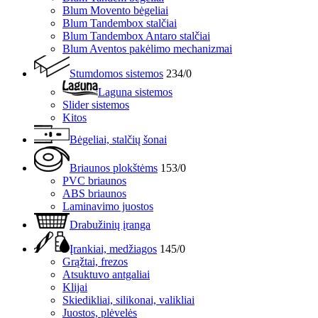
Blum Movento bėgeliai
Blum Tandembox stalčiai
Blum Tandembox Antaro stalčiai
Blum Aventos pakėlimo mechanizmai
Stumdomos sistemos
234/0
Laguna sistemos
Slider sistemos
Kitos
Bėgeliai, stalčių šonai
Briaunos plokštėms
153/0
PVC briaunos
ABS briaunos
Laminavimo juostos
Drabužinių įranga
Įrankiai, medžiagos
145/0
Grąžtai, frezos
Atsuktuvo antgaliai
Klijai
Skiedikliai, silikonai, valikliai
Juostos, plėvelės