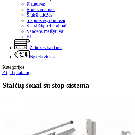
Plautuvės
Rankšluostinės
Šiukšliadėžės
Staljuostės, plintusai
Stalviršių užbaigimai
Vandens maišytuvai
Kita
Žaliuzės baldams
Išpardavimas
Kategorijos
Atgal į katalogą
Stalčių šonai su stop sistema