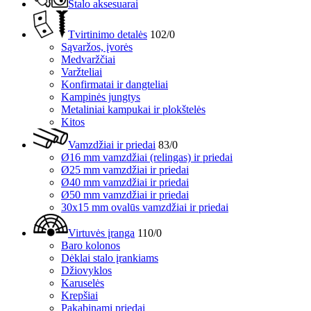
Stalo aksesuarai
Tvirtinimo detalės
102/0
Sąvaržos, įvorės
Medvaržčiai
Varžteliai
Konfirmatai ir dangteliai
Kampinės jungtys
Metaliniai kampukai ir plokštelės
Kitos
Vamzdžiai ir priedai
83/0
Ø16 mm vamzdžiai (relingas) ir priedai
Ø25 mm vamzdžiai ir priedai
Ø40 mm vamzdžiai ir priedai
Ø50 mm vamzdžiai ir priedai
30x15 mm ovalūs vamzdžiai ir priedai
Virtuvės įranga
110/0
Baro kolonos
Dėklai stalo įrankiams
Džiovyklos
Karuselės
Krepšiai
Pakabinami priedai