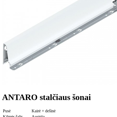
ANTARO stalčiaus šonai
Pusė
Kairė + dešinė
Kilmės šalis
Austrija