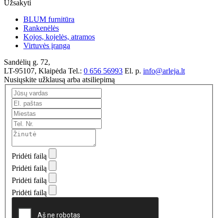
Užsakyti
BLUM furnitūra
Rankenėlės
Kojos, kojelės, atramos
Virtuvės įranga
Sandėlių g. 72,
LT-95107, Klaipėda
Tel.:
0 656 56993
El. p.
info@arleja.lt
Nusiųskite užklausą arba atsiliepimą
Pridėti failą
Pridėti failą
Pridėti failą
Pridėti failą