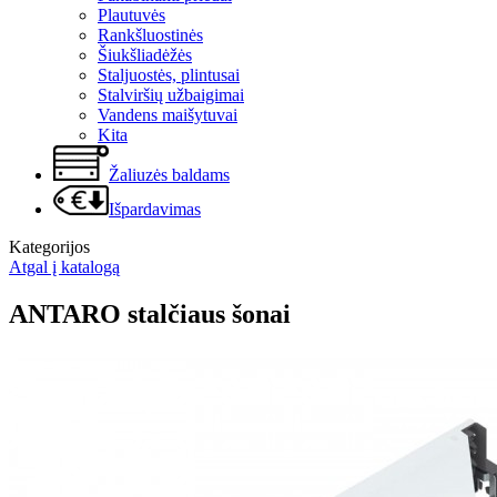
Plautuvės
Rankšluostinės
Šiukšliadėžės
Staljuostės, plintusai
Stalviršių užbaigimai
Vandens maišytuvai
Kita
Žaliuzės baldams
Išpardavimas
Kategorijos
Atgal į katalogą
ANTARO stalčiaus šonai