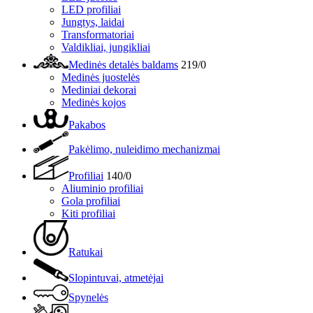
LED profiliai
Jungtys, laidai
Transformatoriai
Valdikliai, jungikliai
Medinės detalės baldams
219/0
Medinės juostelės
Mediniai dekorai
Medinės kojos
Pakabos
Pakėlimo, nuleidimo mechanizmai
Profiliai
140/0
Aliuminio profiliai
Gola profiliai
Kiti profiliai
Ratukai
Slopintuvai, atmetėjai
Spynelės