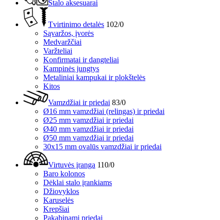
Stalo aksesuarai
Tvirtinimo detalės
102/0
Sąvaržos, įvorės
Medvaržčiai
Varžteliai
Konfirmatai ir dangteliai
Kampinės jungtys
Metaliniai kampukai ir plokštelės
Kitos
Vamzdžiai ir priedai
83/0
Ø16 mm vamzdžiai (relingas) ir priedai
Ø25 mm vamzdžiai ir priedai
Ø40 mm vamzdžiai ir priedai
Ø50 mm vamzdžiai ir priedai
30x15 mm ovalūs vamzdžiai ir priedai
Virtuvės įranga
110/0
Baro kolonos
Dėklai stalo įrankiams
Džiovyklos
Karuselės
Krepšiai
Pakabinami priedai