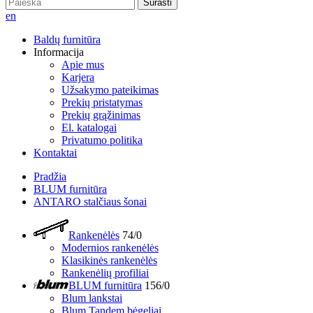
Surasti
en
Baldų furnitūra
Informacija
Apie mus
Karjera
Užsakymo pateikimas
Prekių pristatymas
Prekių grąžinimas
El. katalogai
Privatumo politika
Kontaktai
Pradžia
BLUM furnitūra
ANTARO stalčiaus šonai
Rankenėlės
74/0
Modernios rankenėlės
Klasikinės rankenėlės
Rankenėlių profiliai
BLUM furnitūra
156/0
Blum lankstai
Blum Tandem bėgeliai