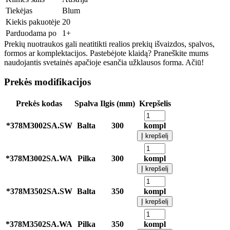
Tiekėjas
Blum
Kiekis pakuotėje
20
Parduodama po
1+
Prekių nuotraukos gali neatitikti realios prekių išvaizdos, spalvos,
formos ar komplektacijos. Pastebėjote klaidą? Praneškite mums
naudojantis svetainės apačioje esančia užklausos forma. Ačiū!
Prekės modifikacijos
Prekės kodas
Spalva
Ilgis (mm)
Krepšelis
*378M3002SA.SW
Balta
300
kompl
Į krepšelį
*378M3002SA.WA
Pilka
300
kompl
Į krepšelį
*378M3502SA.SW
Balta
350
kompl
Į krepšelį
*378M3502SA.WA
Pilka
350
kompl