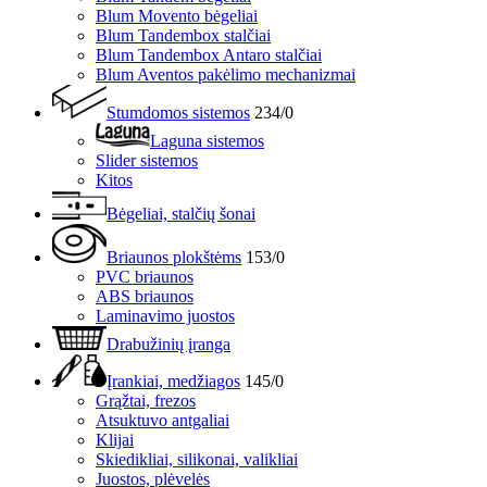
Blum Movento bėgeliai
Blum Tandembox stalčiai
Blum Tandembox Antaro stalčiai
Blum Aventos pakėlimo mechanizmai
Stumdomos sistemos
234/0
Laguna sistemos
Slider sistemos
Kitos
Bėgeliai, stalčių šonai
Briaunos plokštėms
153/0
PVC briaunos
ABS briaunos
Laminavimo juostos
Drabužinių įranga
Įrankiai, medžiagos
145/0
Grąžtai, frezos
Atsuktuvo antgaliai
Klijai
Skiedikliai, silikonai, valikliai
Juostos, plėvelės