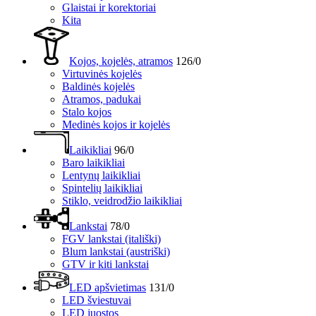
Glaistai ir korektoriai
Kita
Kojos, kojelės, atramos
126/0
Virtuvinės kojelės
Baldinės kojelės
Atramos, padukai
Stalo kojos
Medinės kojos ir kojelės
Laikikliai
96/0
Baro laikikliai
Lentynų laikikliai
Spintelių laikikliai
Stiklo, veidrodžio laikikliai
Lankstai
78/0
FGV lankstai (itališki)
Blum lankstai (austriški)
GTV ir kiti lankstai
LED apšvietimas
131/0
LED šviestuvai
LED juostos