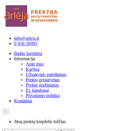
info@arleja.lt
0 656 56993
Baldų furnitūra
Informacija
Apie mus
Karjera
Užsakymo pateikimas
Prekių pristatymas
Prekių grąžinimas
El. katalogai
Privatumo politika
Kontaktai
0
Jūsų prekių krepšelis tuščias