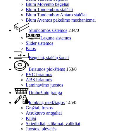
Blum Movento bėgeliai
Blum Tandembox stalčiai
Blum Tandembox Antaro stalčiai
Blum Aventos pakėlimo mechanizmai
Stumdomos sistemos
234/0
Laguna sistemos
Slider sistemos
Kitos
Bėgeliai, stalčių šonai
Briaunos plokštėms
153/0
PVC briaunos
ABS briaunos
Laminavimo juostos
Drabužinių įranga
Įrankiai, medžiagos
145/0
Grąžtai, frezos
Atsuktuvo antgaliai
Klijai
Skiedikliai, silikonai, valikliai
Juostos, plėvelės