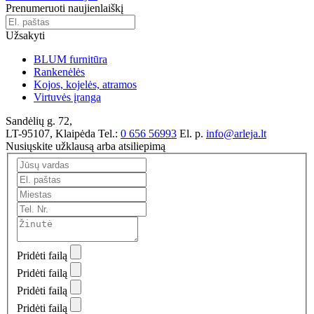
Prenumeruoti naujienlaiškį
Užsakyti
BLUM furnitūra
Rankenėlės
Kojos, kojelės, atramos
Virtuvės įranga
Sandėlių g. 72,
LT-95107, Klaipėda
Tel.:
0 656 56993
El. p.
info@arleja.lt
Nusiųskite užklausą arba atsiliepimą
Pridėti failą
Pridėti failą
Pridėti failą
Pridėti failą