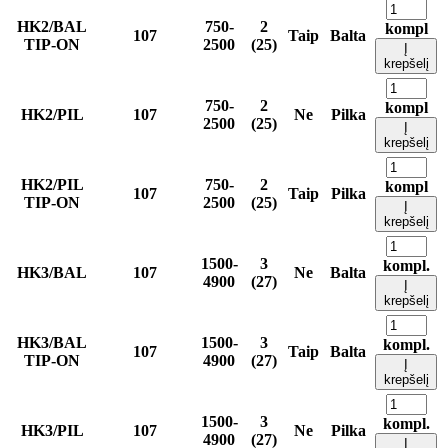
HK2/BAL
750-
2
kompl
107
Taip
Balta
TIP-ON
2500
(25)
Į
krepšelį
750-
2
kompl
HK2/PIL
107
Ne
Pilka
2500
(25)
Į
krepšelį
HK2/PIL
750-
2
kompl
107
Taip
Pilka
TIP-ON
2500
(25)
Į
krepšelį
1500-
3
kompl.
HK3/BAL
107
Ne
Balta
4900
(27)
Į
krepšelį
HK3/BAL
1500-
3
kompl.
107
Taip
Balta
TIP-ON
4900
(27)
Į
krepšelį
1500-
3
kompl.
HK3/PIL
107
Ne
Pilka
4900
(27)
Į