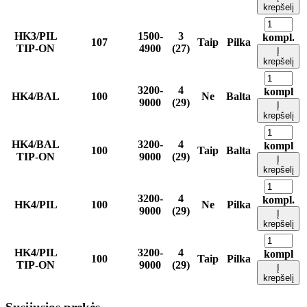
krepšelį
HK3/PIL
1500-
3
kompl.
107
Taip
Pilka
TIP-ON
4900
(27)
Į
krepšelį
3200-
4
kompl
HK4/BAL
100
Ne
Balta
9000
(29)
Į
krepšelį
HK4/BAL
3200-
4
kompl
100
Taip
Balta
TIP-ON
9000
(29)
Į
krepšelį
3200-
4
kompl.
HK4/PIL
100
Ne
Pilka
9000
(29)
Į
krepšelį
HK4/PIL
3200-
4
kompl
100
Taip
Pilka
TIP-ON
9000
(29)
Į
krepšelį