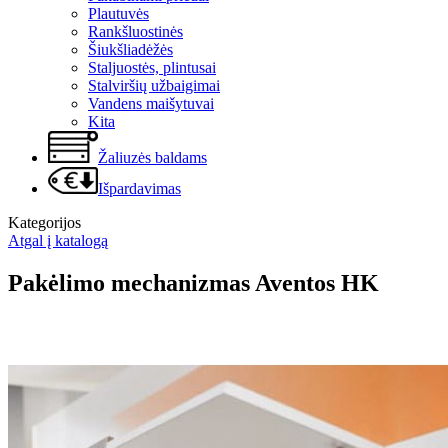
Plautuvės
Rankšluostinės
Šiukšliadėžės
Staljuostės, plintusai
Stalviršių užbaigimai
Vandens maišytuvai
Kita
Žaliuzės baldams
Išpardavimas
Kategorijos
Atgal į katalogą
Pakėlimo mechanizmas Aventos HK