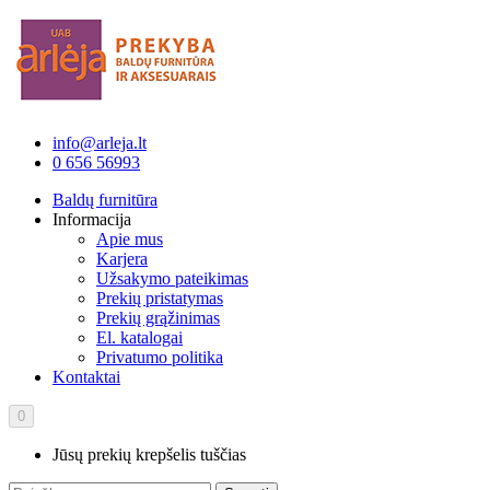
info@arleja.lt
0 656 56993
Baldų furnitūra
Informacija
Apie mus
Karjera
Užsakymo pateikimas
Prekių pristatymas
Prekių grąžinimas
El. katalogai
Privatumo politika
Kontaktai
0
Jūsų prekių krepšelis tuščias