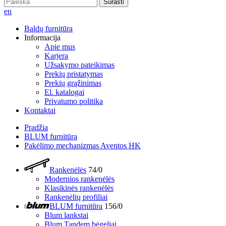
Surasti
en
Baldų furnitūra
Informacija
Apie mus
Karjera
Užsakymo pateikimas
Prekių pristatymas
Prekių grąžinimas
El. katalogai
Privatumo politika
Kontaktai
Pradžia
BLUM furnitūra
Pakėlimo mechanizmas Aventos HK
Rankenėlės
74/0
Modernios rankenėlės
Klasikinės rankenėlės
Rankenėlių profiliai
BLUM furnitūra
156/0
Blum lankstai
Blum Tandem bėgeliai