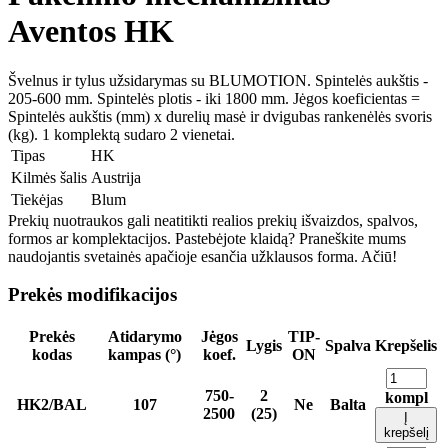
Aventos HK
Švelnus ir tylus užsidarymas su BLUMOTION. Spintelės aukštis -
205-600 mm. Spintelės plotis - iki 1800 mm. Jėgos koeficientas =
Spintelės aukštis (mm) x durelių masė ir dvigubas rankenėlės svoris
(kg). 1 komplektą sudaro 2 vienetai.
Tipas
HK
Kilmės šalis
Austrija
Tiekėjas
Blum
Prekių nuotraukos gali neatitikti realios prekių išvaizdos, spalvos,
formos ar komplektacijos. Pastebėjote klaidą? Praneškite mums
naudojantis svetainės apačioje esančia užklausos forma. Ačiū!
Prekės modifikacijos
Prekės
Atidarymo
Jėgos
TIP-
Lygis
Spalva
Krepšelis
kodas
kampas (°)
koef.
ON
750-
2
kompl
HK2/BAL
107
Ne
Balta
2500
(25)
Į
krepšelį