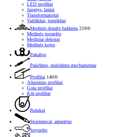
LED profiliai
Jungtys, laidai
Transformatoriai
Valdikliai, jungikliai
Medinės detalės baldams
219/0
Medinės juostelės
Mediniai dekorai
Medinės kojos
Pakabos
Pakėlimo, nuleidimo mechanizmai
Profiliai
140/0
Aliuminio profiliai
Gola profiliai
Kiti profiliai
Ratukai
Slopintuvai, atmetėjai
Spynelės