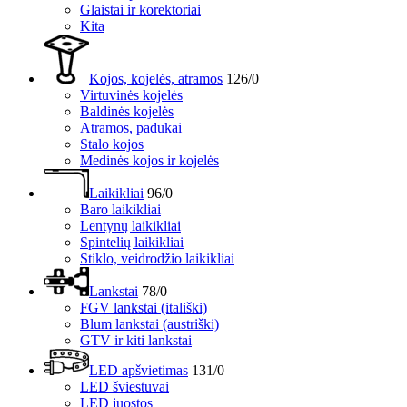
Glaistai ir korektoriai
Kita
Kojos, kojelės, atramos
126/0
Virtuvinės kojelės
Baldinės kojelės
Atramos, padukai
Stalo kojos
Medinės kojos ir kojelės
Laikikliai
96/0
Baro laikikliai
Lentynų laikikliai
Spintelių laikikliai
Stiklo, veidrodžio laikikliai
Lankstai
78/0
FGV lankstai (itališki)
Blum lankstai (austriški)
GTV ir kiti lankstai
LED apšvietimas
131/0
LED šviestuvai
LED juostos