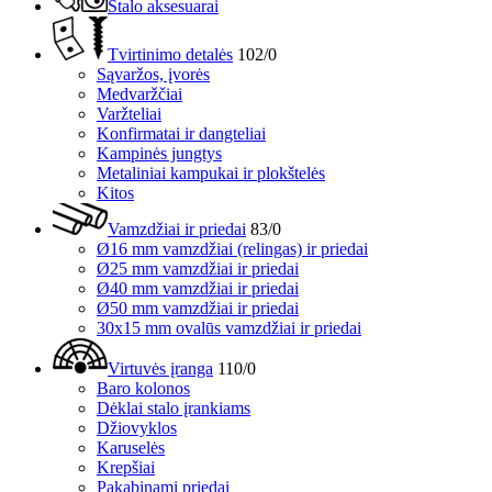
Stalo aksesuarai
Tvirtinimo detalės
102/0
Sąvaržos, įvorės
Medvaržčiai
Varžteliai
Konfirmatai ir dangteliai
Kampinės jungtys
Metaliniai kampukai ir plokštelės
Kitos
Vamzdžiai ir priedai
83/0
Ø16 mm vamzdžiai (relingas) ir priedai
Ø25 mm vamzdžiai ir priedai
Ø40 mm vamzdžiai ir priedai
Ø50 mm vamzdžiai ir priedai
30x15 mm ovalūs vamzdžiai ir priedai
Virtuvės įranga
110/0
Baro kolonos
Dėklai stalo įrankiams
Džiovyklos
Karuselės
Krepšiai
Pakabinami priedai