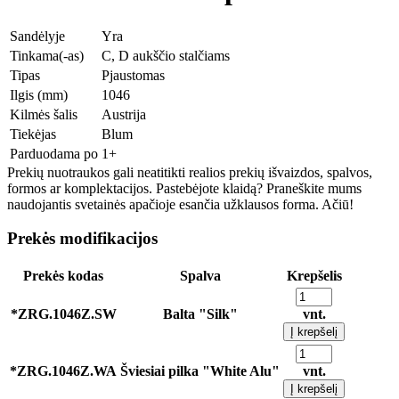
Sandėlyje
Yra
Tinkama(-as)
C, D aukščio stalčiams
Tipas
Pjaustomas
Ilgis (mm)
1046
Kilmės šalis
Austrija
Tiekėjas
Blum
Parduodama po
1+
Prekių nuotraukos gali neatitikti realios prekių išvaizdos, spalvos,
formos ar komplektacijos. Pastebėjote klaidą? Praneškite mums
naudojantis svetainės apačioje esančia užklausos forma. Ačiū!
Prekės modifikacijos
Prekės kodas
Spalva
Krepšelis
*ZRG.1046Z.SW
Balta "Silk"
vnt.
Į krepšelį
*ZRG.1046Z.WA
Šviesiai pilka "White Alu"
vnt.
Į krepšelį