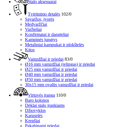
Stalo aksesuarai
Tvirtinimo detalės
102/0
Sąvaržos, įvorės
Medvaržčiai
Varžteliai
Konfirmatai ir dangteliai
Kampinės jungtys
Metaliniai kampukai ir plokštelės
Kitos
Vamzdžiai ir priedai
83/0
Ø16 mm vamzdžiai (relingas) ir priedai
Ø25 mm vamzdžiai ir priedai
Ø40 mm vamzdžiai ir priedai
Ø50 mm vamzdžiai ir priedai
30x15 mm ovalūs vamzdžiai ir priedai
Virtuvės įranga
110/0
Baro kolonos
Dėklai stalo įrankiams
Džiovyklos
Karuselės
Krepšiai
Pakabinami priedai