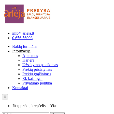
info@arleja.lt
0 656 56993
Baldų furnitūra
Informacija
Apie mus
Karjera
Užsakymo pateikimas
Prekių pristatymas
Prekių grąžinimas
El. katalogai
Privatumo politika
Kontaktai
0
Jūsų prekių krepšelis tuščias