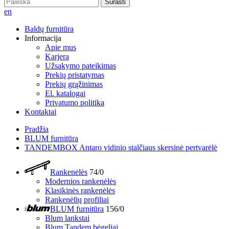
Surasti
en
Baldų furnitūra
Informacija
Apie mus
Karjera
Užsakymo pateikimas
Prekių pristatymas
Prekių grąžinimas
El. katalogai
Privatumo politika
Kontaktai
Pradžia
BLUM furnitūra
TANDEMBOX Antaro vidinio stalčiaus skersinė pertvarėlė
Rankenėlės
74/0
Modernios rankenėlės
Klasikinės rankenėlės
Rankenėlių profiliai
BLUM furnitūra
156/0
Blum lankstai
Blum Tandem bėgeliai