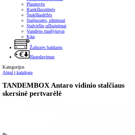
Plautuvės
Rankšluostinės
Šiukšliadėžės
Staljuostės, plintusai
Stalviršių užbaigimai
Vandens maišytuvai
Kita
Žaliuzės baldams
Išpardavimas
Kategorijos
Atgal į katalogą
TANDEMBOX Antaro vidinio stalčiaus
skersinė pertvarėlė