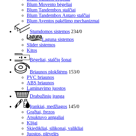
Blum Movento bėgeliai
Blum Tandembox stalčiai
Blum Tandembox Antaro stalčiai
Blum Aventos pakėlimo mechanizmai
Stumdomos sistemos
234/0
Laguna sistemos
Slider sistemos
Kitos
Bėgeliai, stalčių šonai
Briaunos plokštėms
153/0
PVC briaunos
ABS briaunos
Laminavimo juostos
Drabužinių įranga
Įrankiai, medžiagos
145/0
Grąžtai, frezos
Atsuktuvo antgaliai
Klijai
Skiedikliai, silikonai, valikliai
Juostos, plėvelės