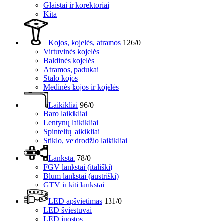
Glaistai ir korektoriai
Kita
Kojos, kojelės, atramos
126/0
Virtuvinės kojelės
Baldinės kojelės
Atramos, padukai
Stalo kojos
Medinės kojos ir kojelės
Laikikliai
96/0
Baro laikikliai
Lentynų laikikliai
Spintelių laikikliai
Stiklo, veidrodžio laikikliai
Lankstai
78/0
FGV lankstai (itališki)
Blum lankstai (austriški)
GTV ir kiti lankstai
LED apšvietimas
131/0
LED šviestuvai
LED juostos