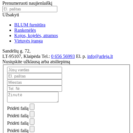
Prenumeruoti naujienlaiškį
Užsakyti
BLUM furnitūra
Rankenėlės
Kojos, kojelės, atramos
Virtuvės įranga
Sandėlių g. 72,
LT-95107, Klaipėda
Tel.:
0 656 56993
El. p.
info@arleja.lt
Nusiųskite užklausą arba atsiliepimą
Pridėti failą
Pridėti failą
Pridėti failą
Pridėti failą