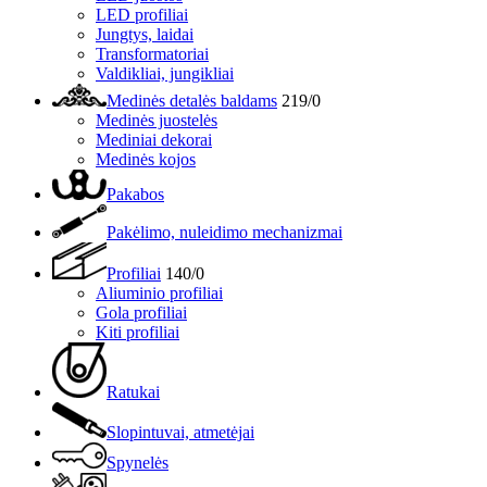
LED profiliai
Jungtys, laidai
Transformatoriai
Valdikliai, jungikliai
Medinės detalės baldams
219/0
Medinės juostelės
Mediniai dekorai
Medinės kojos
Pakabos
Pakėlimo, nuleidimo mechanizmai
Profiliai
140/0
Aliuminio profiliai
Gola profiliai
Kiti profiliai
Ratukai
Slopintuvai, atmetėjai
Spynelės