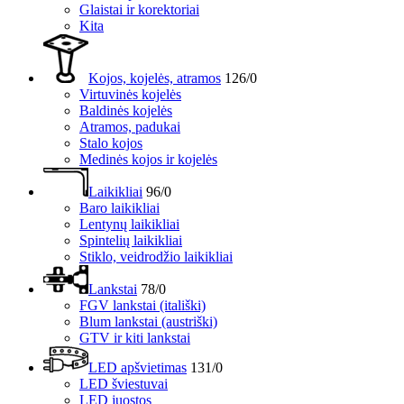
Glaistai ir korektoriai
Kita
Kojos, kojelės, atramos
126/0
Virtuvinės kojelės
Baldinės kojelės
Atramos, padukai
Stalo kojos
Medinės kojos ir kojelės
Laikikliai
96/0
Baro laikikliai
Lentynų laikikliai
Spintelių laikikliai
Stiklo, veidrodžio laikikliai
Lankstai
78/0
FGV lankstai (itališki)
Blum lankstai (austriški)
GTV ir kiti lankstai
LED apšvietimas
131/0
LED šviestuvai
LED juostos