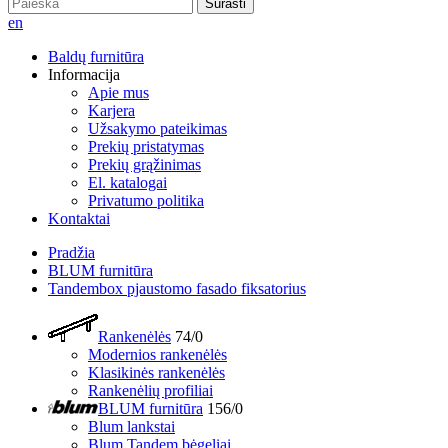
Surasti
en
Baldų furnitūra
Informacija
Apie mus
Karjera
Užsakymo pateikimas
Prekių pristatymas
Prekių grąžinimas
El. katalogai
Privatumo politika
Kontaktai
Pradžia
BLUM furnitūra
Tandembox pjaustomo fasado fiksatorius
Rankenėlės
74/0
Modernios rankenėlės
Klasikinės rankenėlės
Rankenėlių profiliai
BLUM furnitūra
156/0
Blum lankstai
Blum Tandem bėgeliai