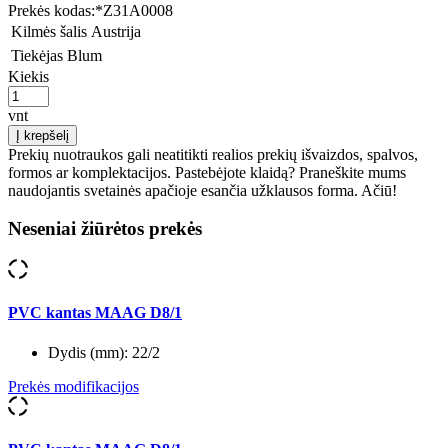
Prekės kodas:
*Z31A0008
Kilmės šalis
Austrija
Tiekėjas
Blum
Kiekis
vnt
Į krepšelį
Prekių nuotraukos gali neatitikti realios prekių išvaizdos, spalvos,
formos ar komplektacijos. Pastebėjote klaidą? Praneškite mums
naudojantis svetainės apačioje esančia užklausos forma. Ačiū!
Neseniai žiūrėtos prekės
PVC kantas MAAG D8/1
Dydis (mm):
22/2
Prekės modifikacijos