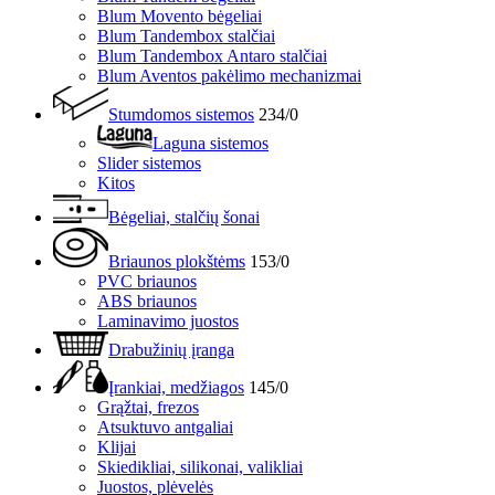
Blum Movento bėgeliai
Blum Tandembox stalčiai
Blum Tandembox Antaro stalčiai
Blum Aventos pakėlimo mechanizmai
Stumdomos sistemos
234/0
Laguna sistemos
Slider sistemos
Kitos
Bėgeliai, stalčių šonai
Briaunos plokštėms
153/0
PVC briaunos
ABS briaunos
Laminavimo juostos
Drabužinių įranga
Įrankiai, medžiagos
145/0
Grąžtai, frezos
Atsuktuvo antgaliai
Klijai
Skiedikliai, silikonai, valikliai
Juostos, plėvelės