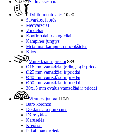
Stalo aksesuarai
Tvirtinimo detalės
102/0
Sąvaržos, įvorės
Medvaržčiai
Varžteliai
Konfirmatai ir dangteliai
Kampinės jungtys
Metaliniai kampukai ir plokštelės
Kitos
Vamzdžiai ir priedai
83/0
Ø16 mm vamzdžiai (relingas) ir priedai
Ø25 mm vamzdžiai ir priedai
Ø40 mm vamzdžiai ir priedai
Ø50 mm vamzdžiai ir priedai
30x15 mm ovalūs vamzdžiai ir priedai
Virtuvės įranga
110/0
Baro kolonos
Dėklai stalo įrankiams
Džiovyklos
Karuselės
Krepšiai
Pakabinami priedai