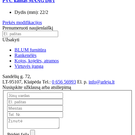
PVC kantas MAAG D8/1
Dydis (mm):
22/2
Prekės modifikacijos
Prenumeruoti naujienlaiškį
Užsakyti
BLUM furnitūra
Rankenėlės
Kojos, kojelės, atramos
Virtuvės įranga
Sandėlių g. 72,
LT-95107, Klaipėda
Tel.:
0 656 56993
El. p.
info@arleja.lt
Nusiųskite užklausą arba atsiliepimą
Pridėti failą