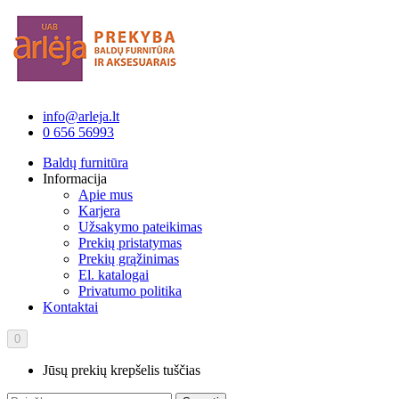
info@arleja.lt
0 656 56993
Baldų furnitūra
Informacija
Apie mus
Karjera
Užsakymo pateikimas
Prekių pristatymas
Prekių grąžinimas
El. katalogai
Privatumo politika
Kontaktai
0
Jūsų prekių krepšelis tuščias