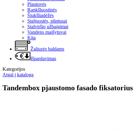
Plautuvės
Rankšluostinės
Šiukšliadėžės
Staljuostės, plintusai
Stalviršių užbaigimai
Vandens maišytuvai
Kita
Žaliuzės baldams
Išpardavimas
Kategorijos
Atgal į katalogą
Tandembox pjaustomo fasado fiksatorius