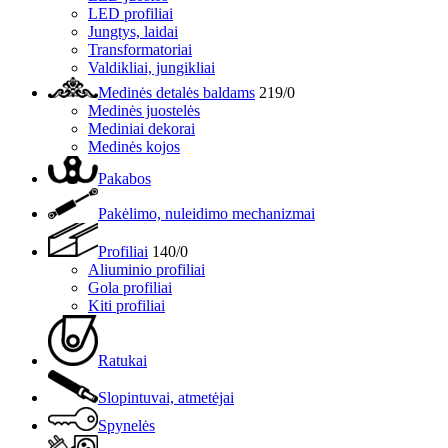
LED profiliai
Jungtys, laidai
Transformatoriai
Valdikliai, jungikliai
Medinės detalės baldams
219/0
Medinės juostelės
Mediniai dekorai
Medinės kojos
Pakabos
Pakėlimo, nuleidimo mechanizmai
Profiliai
140/0
Aliuminio profiliai
Gola profiliai
Kiti profiliai
Ratukai
Slopintuvai, atmetėjai
Spynelės