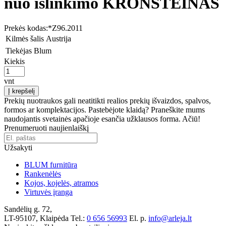
nuo išlinkimo KRONŠTEINAS
Prekės kodas:
*Z96.2011
Kilmės šalis
Austrija
Tiekėjas
Blum
Kiekis
vnt
Į krepšelį
Prekių nuotraukos gali neatitikti realios prekių išvaizdos, spalvos,
formos ar komplektacijos. Pastebėjote klaidą? Praneškite mums
naudojantis svetainės apačioje esančia užklausos forma. Ačiū!
Prenumeruoti naujienlaiškį
Užsakyti
BLUM furnitūra
Rankenėlės
Kojos, kojelės, atramos
Virtuvės įranga
Sandėlių g. 72,
LT-95107, Klaipėda
Tel.:
0 656 56993
El. p.
info@arleja.lt