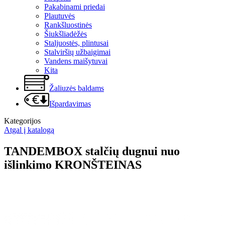
Pakabinami priedai
Plautuvės
Rankšluostinės
Šiukšliadėžės
Staljuostės, plintusai
Stalviršių užbaigimai
Vandens maišytuvai
Kita
Žaliuzės baldams
Išpardavimas
Kategorijos
Atgal į katalogą
TANDEMBOX stalčių dugnui nuo
išlinkimo KRONŠTEINAS