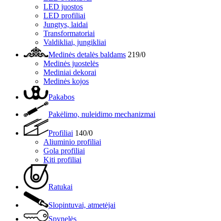
LED juostos
LED profiliai
Jungtys, laidai
Transformatoriai
Valdikliai, jungikliai
Medinės detalės baldams
219/0
Medinės juostelės
Mediniai dekorai
Medinės kojos
Pakabos
Pakėlimo, nuleidimo mechanizmai
Profiliai
140/0
Aliuminio profiliai
Gola profiliai
Kiti profiliai
Ratukai
Slopintuvai, atmetėjai
Spynelės