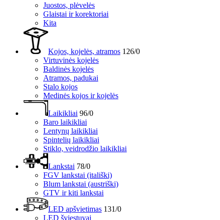
Juostos, plėvelės
Glaistai ir korektoriai
Kita
Kojos, kojelės, atramos
126/0
Virtuvinės kojelės
Baldinės kojelės
Atramos, padukai
Stalo kojos
Medinės kojos ir kojelės
Laikikliai
96/0
Baro laikikliai
Lentynų laikikliai
Spintelių laikikliai
Stiklo, veidrodžio laikikliai
Lankstai
78/0
FGV lankstai (itališki)
Blum lankstai (austriški)
GTV ir kiti lankstai
LED apšvietimas
131/0
LED šviestuvai