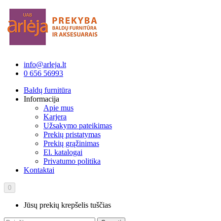
info@arleja.lt
0 656 56993
Baldų furnitūra
Informacija
Apie mus
Karjera
Užsakymo pateikimas
Prekių pristatymas
Prekių grąžinimas
El. katalogai
Privatumo politika
Kontaktai
0
Jūsų prekių krepšelis tuščias