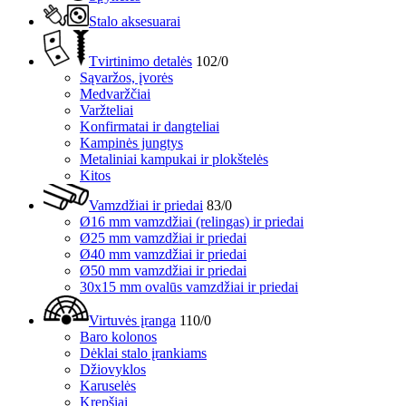
Stalo aksesuarai
Tvirtinimo detalės
102/0
Sąvaržos, įvorės
Medvaržčiai
Varžteliai
Konfirmatai ir dangteliai
Kampinės jungtys
Metaliniai kampukai ir plokštelės
Kitos
Vamzdžiai ir priedai
83/0
Ø16 mm vamzdžiai (relingas) ir priedai
Ø25 mm vamzdžiai ir priedai
Ø40 mm vamzdžiai ir priedai
Ø50 mm vamzdžiai ir priedai
30x15 mm ovalūs vamzdžiai ir priedai
Virtuvės įranga
110/0
Baro kolonos
Dėklai stalo įrankiams
Džiovyklos
Karuselės
Krepšiai