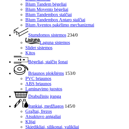
Blum Tandem bėgeliai
Blum Movento bėgeliai
Blum Tandembox stalčiai
Blum Tandembox Antaro stalčiai
Blum Aventos pakėlimo mechanizmai
Stumdomos sistemos
234/0
Laguna sistemos
Slider sistemos
Kitos
Bėgeliai, stalčių šonai
Briaunos plokštėms
153/0
PVC briaunos
ABS briaunos
Laminavimo juostos
Drabužinių įranga
Įrankiai, medžiagos
145/0
Grąžtai, frezos
Atsuktuvo antgaliai
Klijai
Skiedikliai, silikonai, valikliai