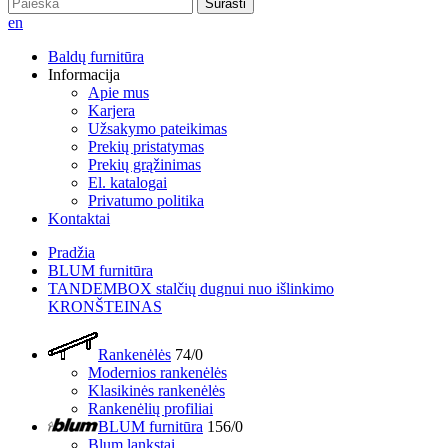
Surasti
en
Baldų furnitūra
Informacija
Apie mus
Karjera
Užsakymo pateikimas
Prekių pristatymas
Prekių grąžinimas
El. katalogai
Privatumo politika
Kontaktai
Pradžia
BLUM furnitūra
TANDEMBOX stalčių dugnui nuo išlinkimo
KRONŠTEINAS
Rankenėlės
74/0
Modernios rankenėlės
Klasikinės rankenėlės
Rankenėlių profiliai
BLUM furnitūra
156/0
Blum lankstai