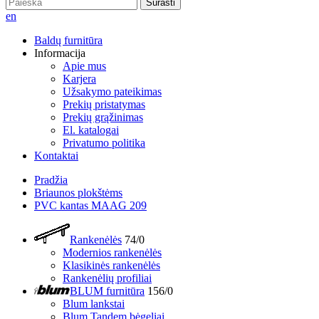
Surasti
en
Baldų furnitūra
Informacija
Apie mus
Karjera
Užsakymo pateikimas
Prekių pristatymas
Prekių grąžinimas
El. katalogai
Privatumo politika
Kontaktai
Pradžia
Briaunos plokštėms
PVC kantas MAAG 209
Rankenėlės
74/0
Modernios rankenėlės
Klasikinės rankenėlės
Rankenėlių profiliai
BLUM furnitūra
156/0
Blum lankstai
Blum Tandem bėgeliai