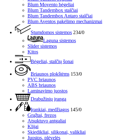
Blum Movento bėgeliai
Blum Tandembox stalčiai
Blum Tandembox Antaro stalčiai
Blum Aventos pakėlimo mechanizmai
Stumdomos sistemos
234/0
Laguna sistemos
Slider sistemos
Kitos
Bėgeliai, stalčių šonai
Briaunos plokštėms
153/0
PVC briaunos
ABS briaunos
Laminavimo juostos
Drabužinių įranga
Įrankiai, medžiagos
145/0
Grąžtai, frezos
Atsuktuvo antgaliai
Klijai
Skiedikliai, silikonai, valikliai
Juostos, plėvelės