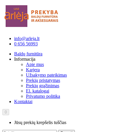
info@arleja.lt
0 656 56993
Baldų furnitūra
Informacija
Apie mus
Karjera
Užsakymo pateikimas
Prekių pristatymas
Prekių grąžinimas
El. katalogai
Privatumo politika
Kontaktai
0
Jūsų prekių krepšelis tuščias