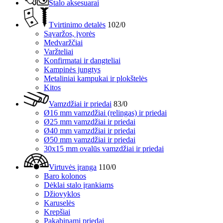
Stalo aksesuarai
Tvirtinimo detalės
102/0
Sąvaržos, įvorės
Medvaržčiai
Varžteliai
Konfirmatai ir dangteliai
Kampinės jungtys
Metaliniai kampukai ir plokštelės
Kitos
Vamzdžiai ir priedai
83/0
Ø16 mm vamzdžiai (relingas) ir priedai
Ø25 mm vamzdžiai ir priedai
Ø40 mm vamzdžiai ir priedai
Ø50 mm vamzdžiai ir priedai
30x15 mm ovalūs vamzdžiai ir priedai
Virtuvės įranga
110/0
Baro kolonos
Dėklai stalo įrankiams
Džiovyklos
Karuselės
Krepšiai
Pakabinami priedai