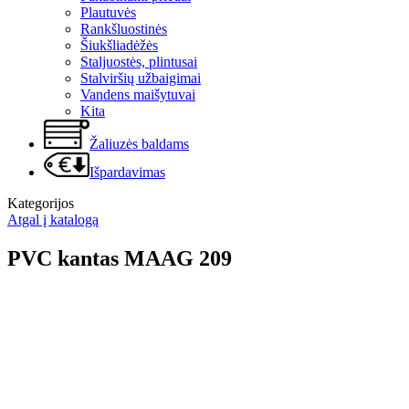
Plautuvės
Rankšluostinės
Šiukšliadėžės
Staljuostės, plintusai
Stalviršių užbaigimai
Vandens maišytuvai
Kita
Žaliuzės baldams
Išpardavimas
Kategorijos
Atgal į katalogą
PVC kantas MAAG 209