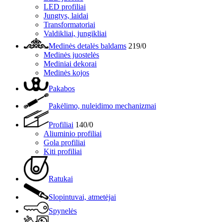
LED profiliai
Jungtys, laidai
Transformatoriai
Valdikliai, jungikliai
Medinės detalės baldams
219/0
Medinės juostelės
Mediniai dekorai
Medinės kojos
Pakabos
Pakėlimo, nuleidimo mechanizmai
Profiliai
140/0
Aliuminio profiliai
Gola profiliai
Kiti profiliai
Ratukai
Slopintuvai, atmetėjai
Spynelės