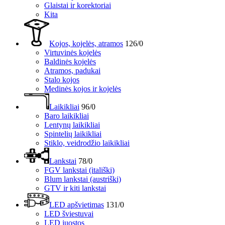
Glaistai ir korektoriai
Kita
Kojos, kojelės, atramos
126/0
Virtuvinės kojelės
Baldinės kojelės
Atramos, padukai
Stalo kojos
Medinės kojos ir kojelės
Laikikliai
96/0
Baro laikikliai
Lentynų laikikliai
Spintelių laikikliai
Stiklo, veidrodžio laikikliai
Lankstai
78/0
FGV lankstai (itališki)
Blum lankstai (austriški)
GTV ir kiti lankstai
LED apšvietimas
131/0
LED šviestuvai
LED juostos