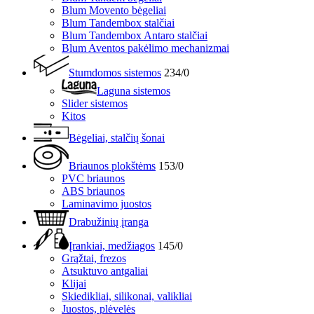
Blum Movento bėgeliai
Blum Tandembox stalčiai
Blum Tandembox Antaro stalčiai
Blum Aventos pakėlimo mechanizmai
Stumdomos sistemos
234/0
Laguna sistemos
Slider sistemos
Kitos
Bėgeliai, stalčių šonai
Briaunos plokštėms
153/0
PVC briaunos
ABS briaunos
Laminavimo juostos
Drabužinių įranga
Įrankiai, medžiagos
145/0
Grąžtai, frezos
Atsuktuvo antgaliai
Klijai
Skiedikliai, silikonai, valikliai
Juostos, plėvelės