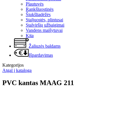
Plautuvės
Rankšluostinės
Šiukšliadėžės
Staljuostės, plintusai
Stalviršių užbaigimai
Vandens maišytuvai
Kita
Žaliuzės baldams
Išpardavimas
Kategorijos
Atgal į katalogą
PVC kantas MAAG 211