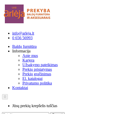
info@arleja.lt
0 656 56993
Baldų furnitūra
Informacija
Apie mus
Karjera
Užsakymo pateikimas
Prekių pristatymas
Prekių grąžinimas
El. katalogai
Privatumo politika
Kontaktai
0
Jūsų prekių krepšelis tuščias