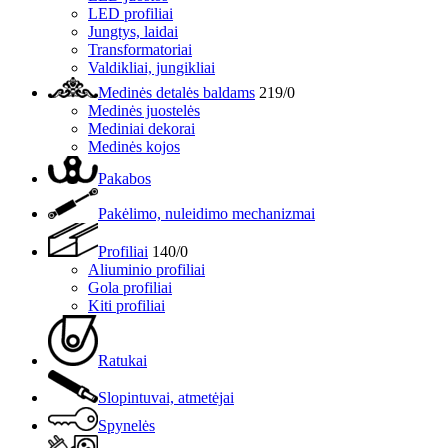
LED profiliai
Jungtys, laidai
Transformatoriai
Valdikliai, jungikliai
Medinės detalės baldams
219/0
Medinės juostelės
Mediniai dekorai
Medinės kojos
Pakabos
Pakėlimo, nuleidimo mechanizmai
Profiliai
140/0
Aliuminio profiliai
Gola profiliai
Kiti profiliai
Ratukai
Slopintuvai, atmetėjai
Spynelės