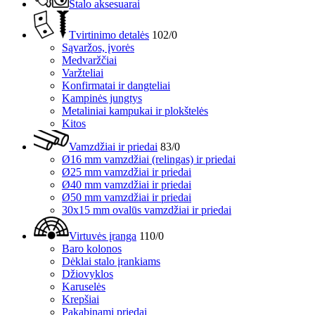
Stalo aksesuarai
Tvirtinimo detalės
102/0
Sąvaržos, įvorės
Medvaržčiai
Varžteliai
Konfirmatai ir dangteliai
Kampinės jungtys
Metaliniai kampukai ir plokštelės
Kitos
Vamzdžiai ir priedai
83/0
Ø16 mm vamzdžiai (relingas) ir priedai
Ø25 mm vamzdžiai ir priedai
Ø40 mm vamzdžiai ir priedai
Ø50 mm vamzdžiai ir priedai
30x15 mm ovalūs vamzdžiai ir priedai
Virtuvės įranga
110/0
Baro kolonos
Dėklai stalo įrankiams
Džiovyklos
Karuselės
Krepšiai
Pakabinami priedai