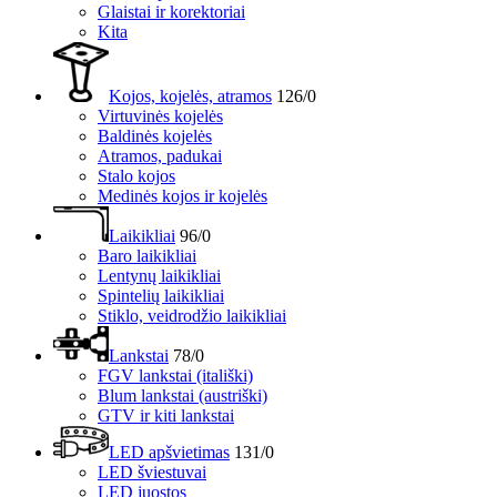
Glaistai ir korektoriai
Kita
Kojos, kojelės, atramos
126/0
Virtuvinės kojelės
Baldinės kojelės
Atramos, padukai
Stalo kojos
Medinės kojos ir kojelės
Laikikliai
96/0
Baro laikikliai
Lentynų laikikliai
Spintelių laikikliai
Stiklo, veidrodžio laikikliai
Lankstai
78/0
FGV lankstai (itališki)
Blum lankstai (austriški)
GTV ir kiti lankstai
LED apšvietimas
131/0
LED šviestuvai
LED juostos