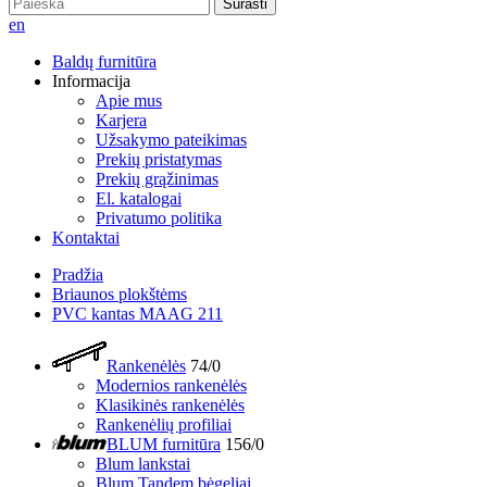
Surasti
en
Baldų furnitūra
Informacija
Apie mus
Karjera
Užsakymo pateikimas
Prekių pristatymas
Prekių grąžinimas
El. katalogai
Privatumo politika
Kontaktai
Pradžia
Briaunos plokštėms
PVC kantas MAAG 211
Rankenėlės
74/0
Modernios rankenėlės
Klasikinės rankenėlės
Rankenėlių profiliai
BLUM furnitūra
156/0
Blum lankstai
Blum Tandem bėgeliai