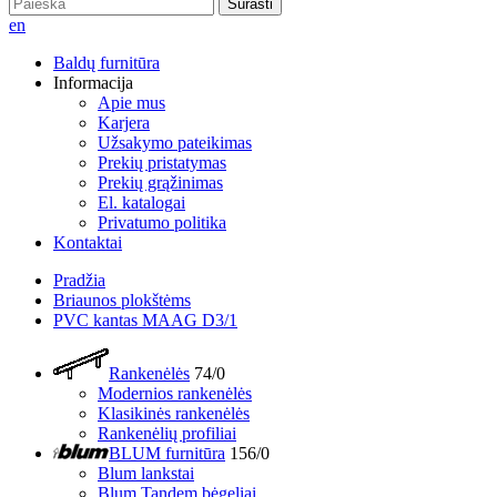
Surasti
en
Baldų furnitūra
Informacija
Apie mus
Karjera
Užsakymo pateikimas
Prekių pristatymas
Prekių grąžinimas
El. katalogai
Privatumo politika
Kontaktai
Pradžia
Briaunos plokštėms
PVC kantas MAAG D3/1
Rankenėlės
74/0
Modernios rankenėlės
Klasikinės rankenėlės
Rankenėlių profiliai
BLUM furnitūra
156/0
Blum lankstai
Blum Tandem bėgeliai