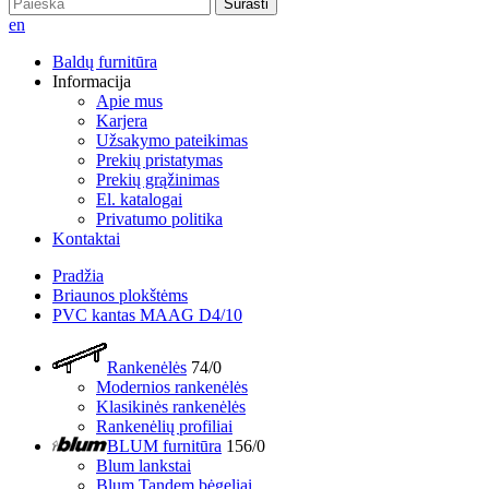
Surasti
en
Baldų furnitūra
Informacija
Apie mus
Karjera
Užsakymo pateikimas
Prekių pristatymas
Prekių grąžinimas
El. katalogai
Privatumo politika
Kontaktai
Pradžia
Briaunos plokštėms
PVC kantas MAAG D4/10
Rankenėlės
74/0
Modernios rankenėlės
Klasikinės rankenėlės
Rankenėlių profiliai
BLUM furnitūra
156/0
Blum lankstai
Blum Tandem bėgeliai