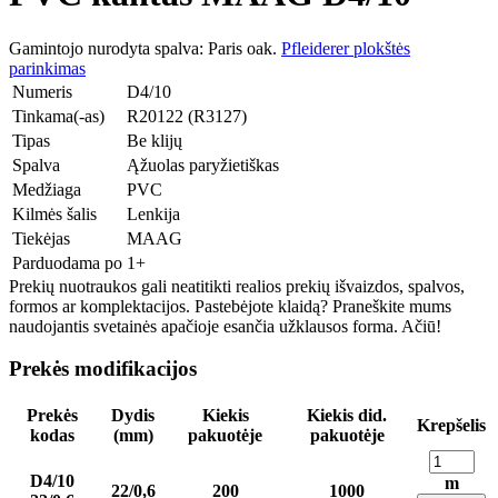
Gamintojo nurodyta spalva: Paris oak.
Pfleiderer plokštės
parinkimas
Numeris
D4/10
Tinkama(-as)
R20122 (R3127)
Tipas
Be klijų
Spalva
Ąžuolas paryžietiškas
Medžiaga
PVC
Kilmės šalis
Lenkija
Tiekėjas
MAAG
Parduodama po
1+
Prekių nuotraukos gali neatitikti realios prekių išvaizdos, spalvos,
formos ar komplektacijos. Pastebėjote klaidą? Praneškite mums
naudojantis svetainės apačioje esančia užklausos forma. Ačiū!
Prekės modifikacijos
Prekės
Dydis
Kiekis
Kiekis did.
Krepšelis
kodas
(mm)
pakuotėje
pakuotėje
D4/10
m
22/0,6
200
1000