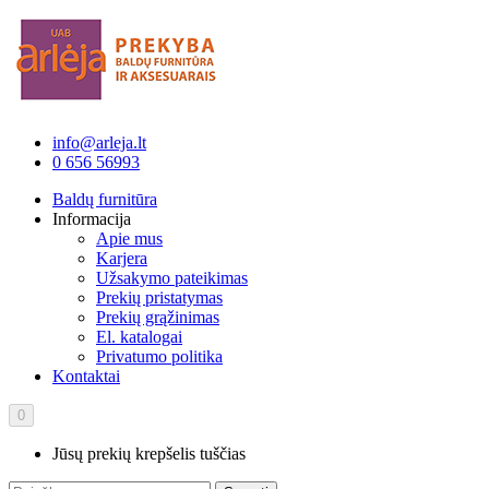
info@arleja.lt
0 656 56993
Baldų furnitūra
Informacija
Apie mus
Karjera
Užsakymo pateikimas
Prekių pristatymas
Prekių grąžinimas
El. katalogai
Privatumo politika
Kontaktai
0
Jūsų prekių krepšelis tuščias