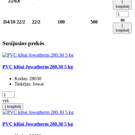
22/0,6
Į
krepšelį
m
D4/10 22/2
22/2
100
500
Į
krepšelį
Susijusios prekės
PVC klijai Jowatherm 280.30 5 kg
Kodas:
28030
Tiekėjas:
Jowat
vnt.
Į krepšelį
PVC klijai Jowatherm 280.30 5 kg