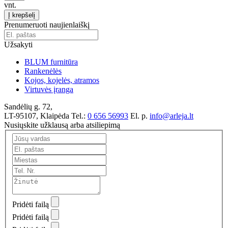
vnt.
Į krepšelį
Prenumeruoti naujienlaiškį
Užsakyti
BLUM furnitūra
Rankenėlės
Kojos, kojelės, atramos
Virtuvės įranga
Sandėlių g. 72,
LT-95107, Klaipėda
Tel.:
0 656 56993
El. p.
info@arleja.lt
Nusiųskite užklausą arba atsiliepimą
Pridėti failą
Pridėti failą