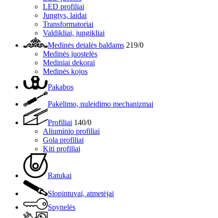
LED profiliai
Jungtys, laidai
Transformatoriai
Valdikliai, jungikliai
Medinės detalės baldams
219/0
Medinės juostelės
Mediniai dekorai
Medinės kojos
Pakabos
Pakėlimo, nuleidimo mechanizmai
Profiliai
140/0
Aliuminio profiliai
Gola profiliai
Kiti profiliai
Ratukai
Slopintuvai, atmetėjai
Spynelės