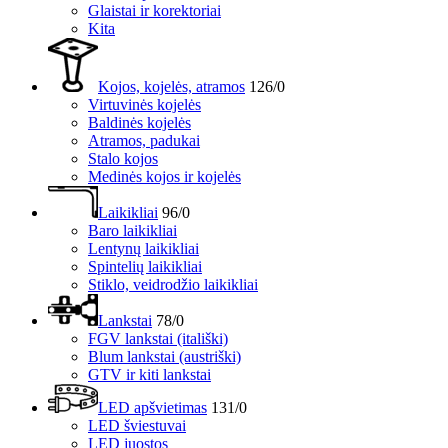
Glaistai ir korektoriai
Kita
Kojos, kojelės, atramos
126/0
Virtuvinės kojelės
Baldinės kojelės
Atramos, padukai
Stalo kojos
Medinės kojos ir kojelės
Laikikliai
96/0
Baro laikikliai
Lentynų laikikliai
Spintelių laikikliai
Stiklo, veidrodžio laikikliai
Lankstai
78/0
FGV lankstai (itališki)
Blum lankstai (austriški)
GTV ir kiti lankstai
LED apšvietimas
131/0
LED šviestuvai
LED juostos