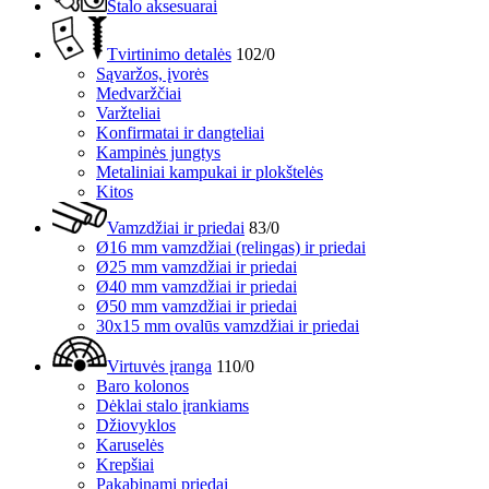
Stalo aksesuarai
Tvirtinimo detalės
102/0
Sąvaržos, įvorės
Medvaržčiai
Varžteliai
Konfirmatai ir dangteliai
Kampinės jungtys
Metaliniai kampukai ir plokštelės
Kitos
Vamzdžiai ir priedai
83/0
Ø16 mm vamzdžiai (relingas) ir priedai
Ø25 mm vamzdžiai ir priedai
Ø40 mm vamzdžiai ir priedai
Ø50 mm vamzdžiai ir priedai
30x15 mm ovalūs vamzdžiai ir priedai
Virtuvės įranga
110/0
Baro kolonos
Dėklai stalo įrankiams
Džiovyklos
Karuselės
Krepšiai
Pakabinami priedai