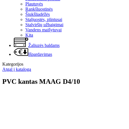
Plautuvės
Rankšluostinės
Šiukšliadėžės
Staljuostės, plintusai
Stalviršių užbaigimai
Vandens maišytuvai
Kita
Žaliuzės baldams
Išpardavimas
Kategorijos
Atgal į katalogą
PVC kantas MAAG D4/10