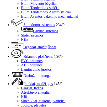
Blum Movento bėgeliai
Blum Tandembox stalčiai
Blum Tandembox Antaro stalčiai
Blum Aventos pakėlimo mechanizmai
Stumdomos sistemos
234/0
Laguna sistemos
Slider sistemos
Kitos
Bėgeliai, stalčių šonai
Briaunos plokštėms
153/0
PVC briaunos
ABS briaunos
Laminavimo juostos
Drabužinių įranga
Įrankiai, medžiagos
145/0
Grąžtai, frezos
Atsuktuvo antgaliai
Klijai
Skiedikliai, silikonai, valikliai
Juostos, plėvelės