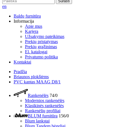
Surasti
en
Baldų furnitūra
Informacija
Apie mus
Karjera
Užsakymo pateikimas
Prekių pristatymas
Prekių grąžinimas
El. katalogai
Privatumo politika
Kontaktai
Pradžia
Briaunos plokštėms
PVC kantas MAAG D8/1
Rankenėlės
74/0
Modernios rankenėlės
Klasikinės rankenėlės
Rankenėlių profiliai
BLUM furnitūra
156/0
Blum lankstai
Blum Tandem bėgeliai