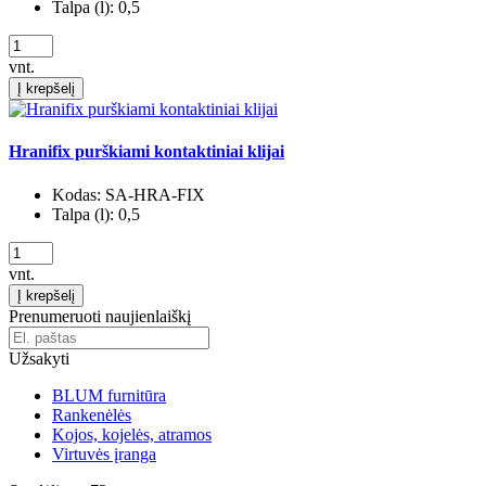
Talpa (l):
0,5
vnt.
Į krepšelį
Hranifix purškiami kontaktiniai klijai
Kodas:
SA-HRA-FIX
Talpa (l):
0,5
vnt.
Į krepšelį
Prenumeruoti naujienlaiškį
Užsakyti
BLUM furnitūra
Rankenėlės
Kojos, kojelės, atramos
Virtuvės įranga