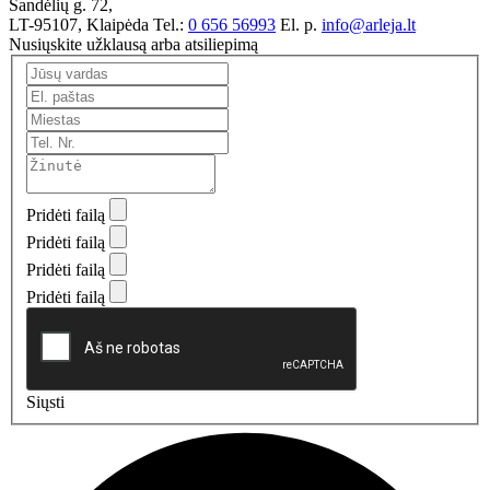
Sandėlių g. 72,
LT-95107, Klaipėda
Tel.:
0 656 56993
El. p.
info@arleja.lt
Nusiųskite užklausą arba atsiliepimą
Pridėti failą
Pridėti failą
Pridėti failą
Pridėti failą
Siųsti