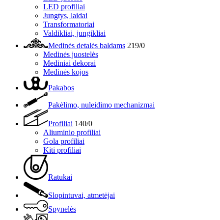
LED profiliai
Jungtys, laidai
Transformatoriai
Valdikliai, jungikliai
Medinės detalės baldams
219/0
Medinės juostelės
Mediniai dekorai
Medinės kojos
Pakabos
Pakėlimo, nuleidimo mechanizmai
Profiliai
140/0
Aliuminio profiliai
Gola profiliai
Kiti profiliai
Ratukai
Slopintuvai, atmetėjai
Spynelės