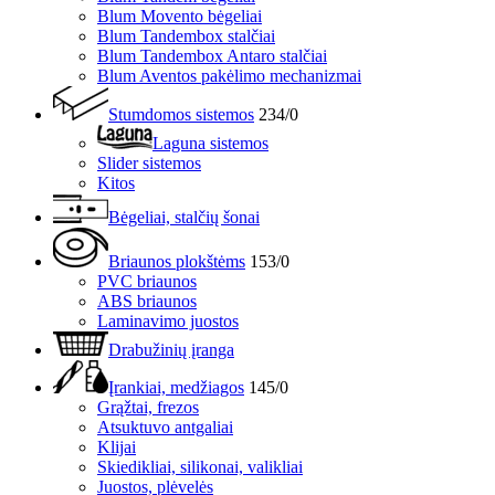
Blum Movento bėgeliai
Blum Tandembox stalčiai
Blum Tandembox Antaro stalčiai
Blum Aventos pakėlimo mechanizmai
Stumdomos sistemos
234/0
Laguna sistemos
Slider sistemos
Kitos
Bėgeliai, stalčių šonai
Briaunos plokštėms
153/0
PVC briaunos
ABS briaunos
Laminavimo juostos
Drabužinių įranga
Įrankiai, medžiagos
145/0
Grąžtai, frezos
Atsuktuvo antgaliai
Klijai
Skiedikliai, silikonai, valikliai
Juostos, plėvelės