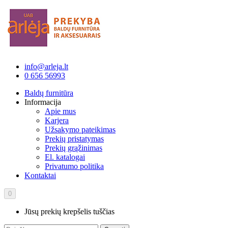
info@arleja.lt
0 656 56993
Baldų furnitūra
Informacija
Apie mus
Karjera
Užsakymo pateikimas
Prekių pristatymas
Prekių grąžinimas
El. katalogai
Privatumo politika
Kontaktai
0
Jūsų prekių krepšelis tuščias