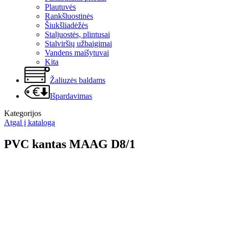
Plautuvės
Rankšluostinės
Šiukšliadėžės
Staljuostės, plintusai
Stalviršių užbaigimai
Vandens maišytuvai
Kita
Žaliuzės baldams
Išpardavimas
Kategorijos
Atgal į katalogą
PVC kantas MAAG D8/1