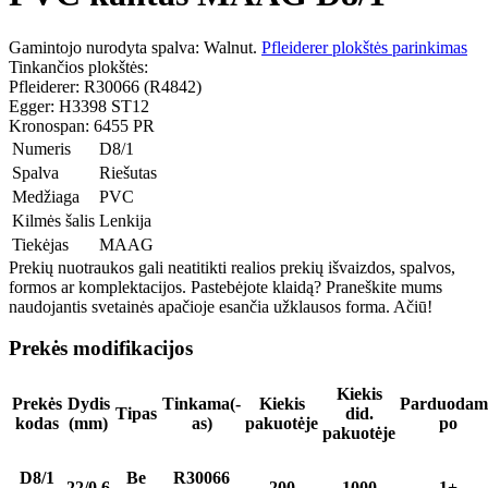
Gamintojo nurodyta spalva: Walnut.
Pfleiderer plokštės parinkimas
Tinkančios plokštės:
Pfleiderer: R30066 (R4842)
Egger: H3398 ST12
Kronospan: 6455 PR
Numeris
D8/1
Spalva
Riešutas
Medžiaga
PVC
Kilmės šalis
Lenkija
Tiekėjas
MAAG
Prekių nuotraukos gali neatitikti realios prekių išvaizdos, spalvos,
formos ar komplektacijos. Pastebėjote klaidą? Praneškite mums
naudojantis svetainės apačioje esančia užklausos forma. Ačiū!
Prekės modifikacijos
Kiekis
Prekės
Dydis
Tinkama(-
Kiekis
Parduodam
Tipas
did.
kodas
(mm)
as)
pakuotėje
po
pakuotėje
D8/1
Be
R30066
22/0,6
200
1000
1+