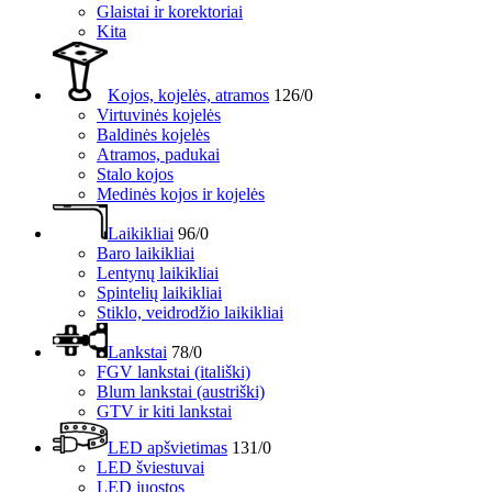
Glaistai ir korektoriai
Kita
Kojos, kojelės, atramos
126/0
Virtuvinės kojelės
Baldinės kojelės
Atramos, padukai
Stalo kojos
Medinės kojos ir kojelės
Laikikliai
96/0
Baro laikikliai
Lentynų laikikliai
Spintelių laikikliai
Stiklo, veidrodžio laikikliai
Lankstai
78/0
FGV lankstai (itališki)
Blum lankstai (austriški)
GTV ir kiti lankstai
LED apšvietimas
131/0
LED šviestuvai
LED juostos