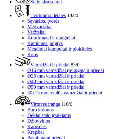
Stalo aksesuarai
Tvirtinimo detalės
102/0
Sąvaržos, įvorės
Medvaržčiai
Varžteliai
Konfirmatai ir dangteliai
Kampinės jungtys
Metaliniai kampukai ir plokštelės
Kitos
Vamzdžiai ir priedai
83/0
Ø16 mm vamzdžiai (relingas) ir priedai
Ø25 mm vamzdžiai ir priedai
Ø40 mm vamzdžiai ir priedai
Ø50 mm vamzdžiai ir priedai
30x15 mm ovalūs vamzdžiai ir priedai
Virtuvės įranga
110/0
Baro kolonos
Dėklai stalo įrankiams
Džiovyklos
Karuselės
Krepšiai
Pakabinami priedai