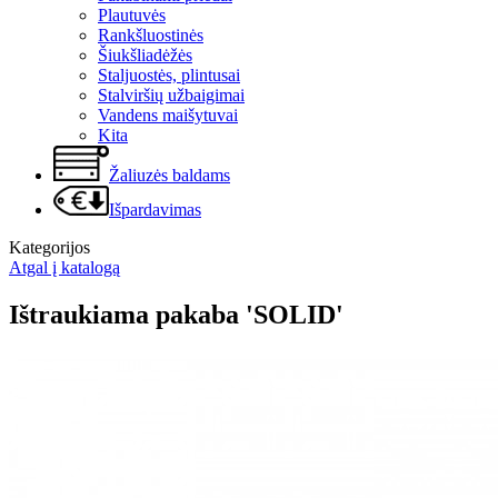
Plautuvės
Rankšluostinės
Šiukšliadėžės
Staljuostės, plintusai
Stalviršių užbaigimai
Vandens maišytuvai
Kita
Žaliuzės baldams
Išpardavimas
Kategorijos
Atgal į katalogą
Ištraukiama pakaba 'SOLID'