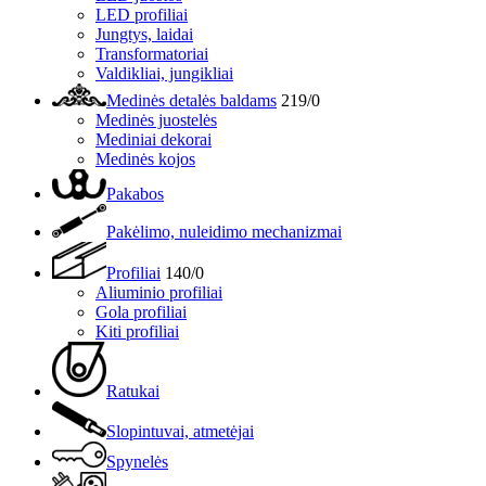
LED profiliai
Jungtys, laidai
Transformatoriai
Valdikliai, jungikliai
Medinės detalės baldams
219/0
Medinės juostelės
Mediniai dekorai
Medinės kojos
Pakabos
Pakėlimo, nuleidimo mechanizmai
Profiliai
140/0
Aliuminio profiliai
Gola profiliai
Kiti profiliai
Ratukai
Slopintuvai, atmetėjai
Spynelės