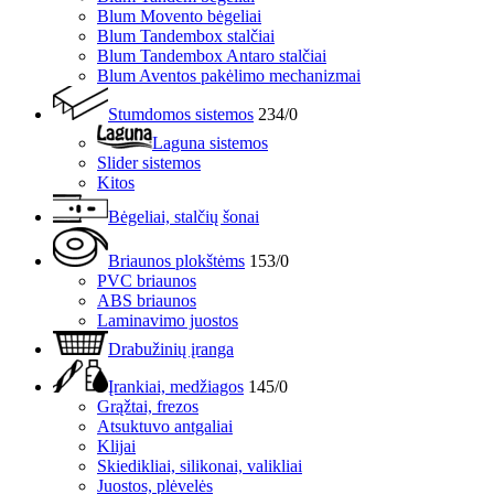
Blum Movento bėgeliai
Blum Tandembox stalčiai
Blum Tandembox Antaro stalčiai
Blum Aventos pakėlimo mechanizmai
Stumdomos sistemos
234/0
Laguna sistemos
Slider sistemos
Kitos
Bėgeliai, stalčių šonai
Briaunos plokštėms
153/0
PVC briaunos
ABS briaunos
Laminavimo juostos
Drabužinių įranga
Įrankiai, medžiagos
145/0
Grąžtai, frezos
Atsuktuvo antgaliai
Klijai
Skiedikliai, silikonai, valikliai
Juostos, plėvelės