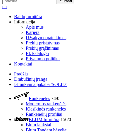
Surasti
en
Baldų furnitūra
Informacija
Apie mus
Karjera
Užsakymo pateikimas
Prekių pristatymas
Prekių grąžinimas
El. katalogai
Privatumo politika
Kontaktai
Pradžia
Drabužinių įranga
Ištraukiama pakaba 'SOLID'
Rankenėlės
74/0
Modernios rankenėlės
Klasikinės rankenėlės
Rankenėlių profiliai
BLUM furnitūra
156/0
Blum lankstai
Blum Tandem bėgeliai