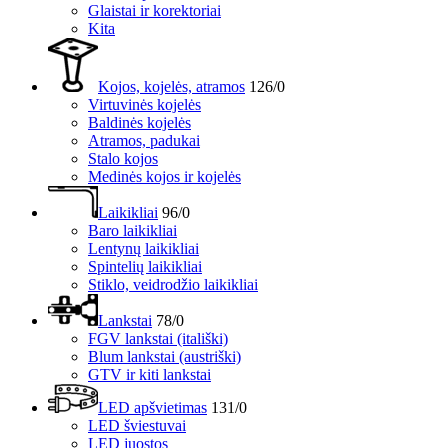
Glaistai ir korektoriai
Kita
Kojos, kojelės, atramos
126/0
Virtuvinės kojelės
Baldinės kojelės
Atramos, padukai
Stalo kojos
Medinės kojos ir kojelės
Laikikliai
96/0
Baro laikikliai
Lentynų laikikliai
Spintelių laikikliai
Stiklo, veidrodžio laikikliai
Lankstai
78/0
FGV lankstai (itališki)
Blum lankstai (austriški)
GTV ir kiti lankstai
LED apšvietimas
131/0
LED šviestuvai
LED juostos