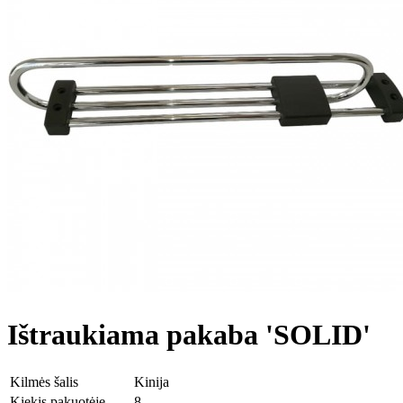
Ištraukiama pakaba 'SOLID'
Kilmės šalis
Kinija
Kiekis pakuotėje
8