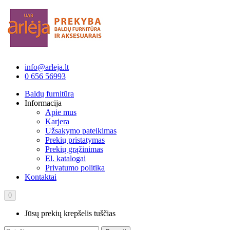
info@arleja.lt
0 656 56993
Baldų furnitūra
Informacija
Apie mus
Karjera
Užsakymo pateikimas
Prekių pristatymas
Prekių grąžinimas
El. katalogai
Privatumo politika
Kontaktai
0
Jūsų prekių krepšelis tuščias