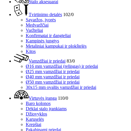
Stalo aksesuarai
Tvirtinimo detalės
102/0
Sąvaržos, įvorės
Medvaržčiai
Varžteliai
Konfirmatai ir dangteliai
Kampinės jungtys
Metaliniai kampukai ir plokštelės
Kitos
Vamzdžiai ir priedai
83/0
Ø16 mm vamzdžiai (relingas) ir priedai
Ø25 mm vamzdžiai ir priedai
Ø40 mm vamzdžiai ir priedai
Ø50 mm vamzdžiai ir priedai
30x15 mm ovalūs vamzdžiai ir priedai
Virtuvės įranga
110/0
Baro kolonos
Dėklai stalo įrankiams
Džiovyklos
Karuselės
Krepšiai
Pakabinami priedai