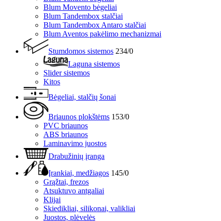
Blum Movento bėgeliai
Blum Tandembox stalčiai
Blum Tandembox Antaro stalčiai
Blum Aventos pakėlimo mechanizmai
Stumdomos sistemos
234/0
Laguna sistemos
Slider sistemos
Kitos
Bėgeliai, stalčių šonai
Briaunos plokštėms
153/0
PVC briaunos
ABS briaunos
Laminavimo juostos
Drabužinių įranga
Įrankiai, medžiagos
145/0
Grąžtai, frezos
Atsuktuvo antgaliai
Klijai
Skiedikliai, silikonai, valikliai
Juostos, plėvelės