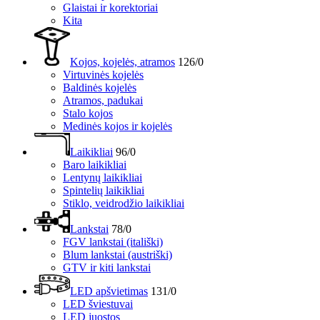
Glaistai ir korektoriai
Kita
Kojos, kojelės, atramos
126/0
Virtuvinės kojelės
Baldinės kojelės
Atramos, padukai
Stalo kojos
Medinės kojos ir kojelės
Laikikliai
96/0
Baro laikikliai
Lentynų laikikliai
Spintelių laikikliai
Stiklo, veidrodžio laikikliai
Lankstai
78/0
FGV lankstai (itališki)
Blum lankstai (austriški)
GTV ir kiti lankstai
LED apšvietimas
131/0
LED šviestuvai
LED juostos