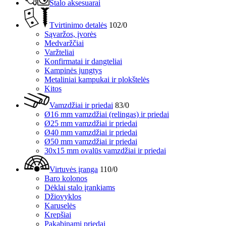
Stalo aksesuarai
Tvirtinimo detalės
102/0
Sąvaržos, įvorės
Medvaržčiai
Varžteliai
Konfirmatai ir dangteliai
Kampinės jungtys
Metaliniai kampukai ir plokštelės
Kitos
Vamzdžiai ir priedai
83/0
Ø16 mm vamzdžiai (relingas) ir priedai
Ø25 mm vamzdžiai ir priedai
Ø40 mm vamzdžiai ir priedai
Ø50 mm vamzdžiai ir priedai
30x15 mm ovalūs vamzdžiai ir priedai
Virtuvės įranga
110/0
Baro kolonos
Dėklai stalo įrankiams
Džiovyklos
Karuselės
Krepšiai
Pakabinami priedai