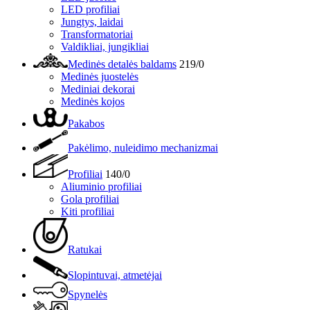
LED profiliai
Jungtys, laidai
Transformatoriai
Valdikliai, jungikliai
Medinės detalės baldams
219/0
Medinės juostelės
Mediniai dekorai
Medinės kojos
Pakabos
Pakėlimo, nuleidimo mechanizmai
Profiliai
140/0
Aliuminio profiliai
Gola profiliai
Kiti profiliai
Ratukai
Slopintuvai, atmetėjai
Spynelės