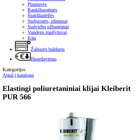
Plautuvės
Rankšluostinės
Šiukšliadėžės
Staljuostės, plintusai
Stalviršių užbaigimai
Vandens maišytuvai
Kita
Žaliuzės baldams
Išpardavimas
Kategorijos
Atgal į katalogą
Elastingi poliuretaniniai klijai Kleiberit
PUR 566