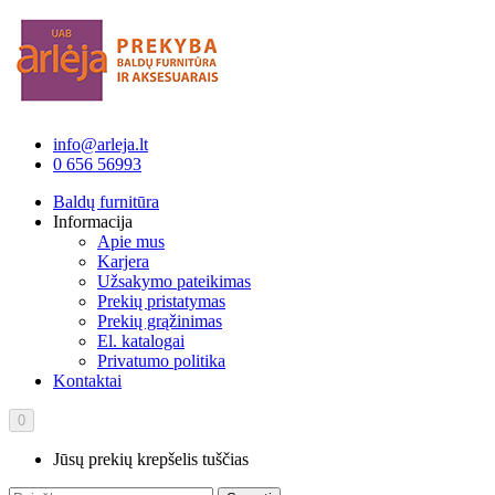
info@arleja.lt
0 656 56993
Baldų furnitūra
Informacija
Apie mus
Karjera
Užsakymo pateikimas
Prekių pristatymas
Prekių grąžinimas
El. katalogai
Privatumo politika
Kontaktai
0
Jūsų prekių krepšelis tuščias