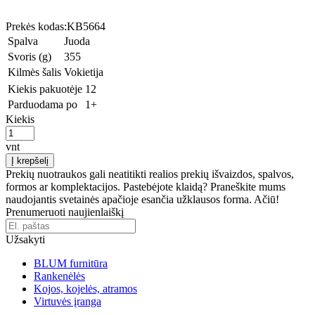
Prekės kodas:
KB5664
Spalva
Juoda
Svoris (g)
355
Kilmės šalis
Vokietija
Kiekis pakuotėje
12
Parduodama po
1+
Kiekis
vnt
Į krepšelį
Prekių nuotraukos gali neatitikti realios prekių išvaizdos, spalvos,
formos ar komplektacijos. Pastebėjote klaidą? Praneškite mums
naudojantis svetainės apačioje esančia užklausos forma. Ačiū!
Prenumeruoti naujienlaiškį
Užsakyti
BLUM furnitūra
Rankenėlės
Kojos, kojelės, atramos
Virtuvės įranga