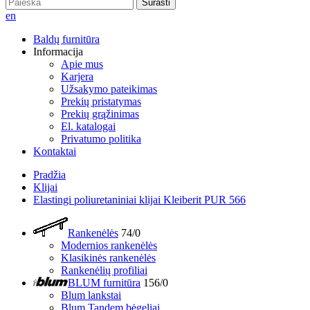
Surasti
en
Baldų furnitūra
Informacija
Apie mus
Karjera
Užsakymo pateikimas
Prekių pristatymas
Prekių grąžinimas
El. katalogai
Privatumo politika
Kontaktai
Pradžia
Klijai
Elastingi poliuretaniniai klijai Kleiberit PUR 566
Rankenėlės
74/0
Modernios rankenėlės
Klasikinės rankenėlės
Rankenėlių profiliai
BLUM furnitūra
156/0
Blum lankstai
Blum Tandem bėgeliai