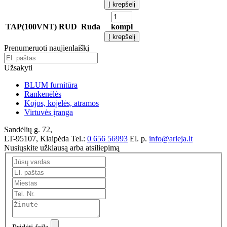
Į krepšelį
TAP(100VNT) RUD
Ruda
kompl
Į krepšelį
Prenumeruoti naujienlaiškį
Užsakyti
BLUM furnitūra
Rankenėlės
Kojos, kojelės, atramos
Virtuvės įranga
Sandėlių g. 72,
LT-95107, Klaipėda
Tel.:
0 656 56993
El. p.
info@arleja.lt
Nusiųskite užklausą arba atsiliepimą