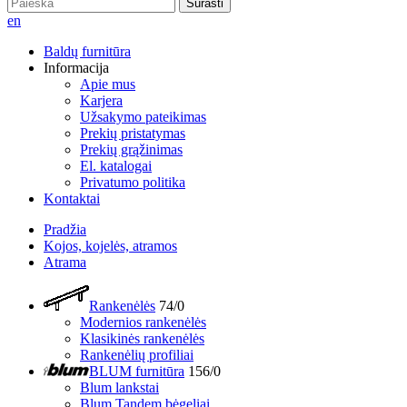
Surasti
en
Baldų furnitūra
Informacija
Apie mus
Karjera
Užsakymo pateikimas
Prekių pristatymas
Prekių grąžinimas
El. katalogai
Privatumo politika
Kontaktai
Pradžia
Kojos, kojelės, atramos
Atrama
Rankenėlės
74/0
Modernios rankenėlės
Klasikinės rankenėlės
Rankenėlių profiliai
BLUM furnitūra
156/0
Blum lankstai
Blum Tandem bėgeliai