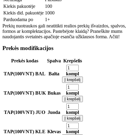
Kiekis pakuotėje
100
Kiekis did. pakuotėje
1000
Parduodama po
1+
Prekių nuotraukos gali neatitikti realios prekių išvaizdos, spalvos,
formos ar komplektacijos. Pastebėjote klaidą? Praneškite mums
naudojantis svetainės apačioje esančia užklausos forma. Ačiū!
Prekės modifikacijos
Prekės kodas
Spalva
Krepšelis
TAP(100VNT) BAL
Balta
kompl
Į krepšelį
TAP(100VNT) BUK
Bukas
kompl
Į krepšelį
TAP(100VNT) JUO
Juoda
kompl
Į krepšelį
TAP(100VNT) KLE
Klevas
kompl