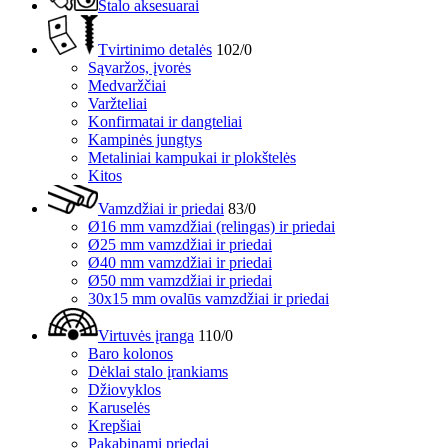
Stalo aksesuarai
Tvirtinimo detalės
102/0
Sąvaržos, įvorės
Medvaržčiai
Varžteliai
Konfirmatai ir dangteliai
Kampinės jungtys
Metaliniai kampukai ir plokštelės
Kitos
Vamzdžiai ir priedai
83/0
Ø16 mm vamzdžiai (relingas) ir priedai
Ø25 mm vamzdžiai ir priedai
Ø40 mm vamzdžiai ir priedai
Ø50 mm vamzdžiai ir priedai
30x15 mm ovalūs vamzdžiai ir priedai
Virtuvės įranga
110/0
Baro kolonos
Dėklai stalo įrankiams
Džiovyklos
Karuselės
Krepšiai
Pakabinami priedai