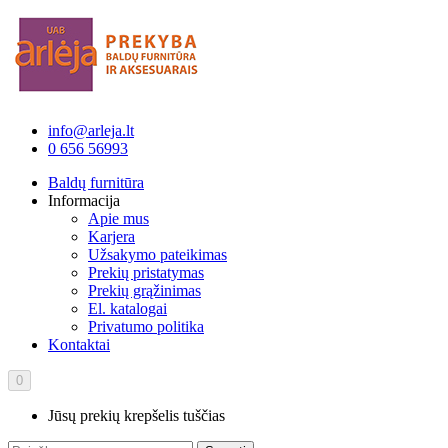
info@arleja.lt
0 656 56993
Baldų furnitūra
Informacija
Apie mus
Karjera
Užsakymo pateikimas
Prekių pristatymas
Prekių grąžinimas
El. katalogai
Privatumo politika
Kontaktai
0
Jūsų prekių krepšelis tuščias