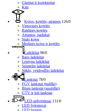
Glaistai ir korektoriai
Kita
Kojos, kojelės, atramos
126/0
Virtuvinės kojelės
Baldinės kojelės
Atramos, padukai
Stalo kojos
Medinės kojos ir kojelės
Laikikliai
96/0
Baro laikikliai
Lentynų laikikliai
Spintelių laikikliai
Stiklo, veidrodžio laikikliai
Lankstai
78/0
FGV lankstai (itališki)
Blum lankstai (austriški)
GTV ir kiti lankstai
LED apšvietimas
131/0
LED šviestuvai
LED juostos