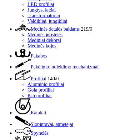
LED profiliai
Jungtys, laidai
Transformatoriai
Valdikliai, jungikliai
Medinės detalės baldams
219/0
Medinės juostelės
Mediniai dekorai
Medinės kojos
Pakabos
Pakėlimo, nuleidimo mechanizmai
Profiliai
140/0
Aliuminio profiliai
Gola profiliai
Kiti profiliai
Ratukai
Slopintuvai, atmetėjai
Spynelės