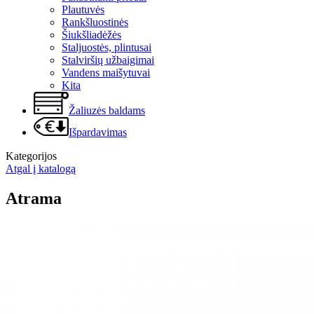
Plautuvės
Rankšluostinės
Šiukšliadėžės
Staljuostės, plintusai
Stalviršių užbaigimai
Vandens maišytuvai
Kita
Žaliuzės baldams
Išpardavimas
Kategorijos
Atgal į katalogą
Atrama