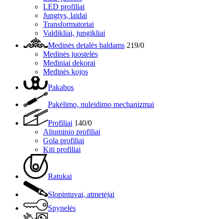
LED profiliai
Jungtys, laidai
Transformatoriai
Valdikliai, jungikliai
Medinės detalės baldams
219/0
Medinės juostelės
Mediniai dekorai
Medinės kojos
Pakabos
Pakėlimo, nuleidimo mechanizmai
Profiliai
140/0
Aliuminio profiliai
Gola profiliai
Kiti profiliai
Ratukai
Slopintuvai, atmetėjai
Spynelės