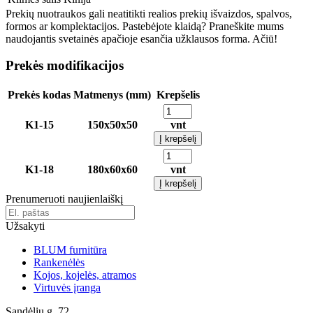
Prekių nuotraukos gali neatitikti realios prekių išvaizdos, spalvos,
formos ar komplektacijos. Pastebėjote klaidą? Praneškite mums
naudojantis svetainės apačioje esančia užklausos forma. Ačiū!
Prekės modifikacijos
Prekės kodas
Matmenys (mm)
Krepšelis
K1-15
150x50x50
vnt
Į krepšelį
K1-18
180x60x60
vnt
Į krepšelį
Prenumeruoti naujienlaiškį
Užsakyti
BLUM furnitūra
Rankenėlės
Kojos, kojelės, atramos
Virtuvės įranga
Sandėlių g. 72,