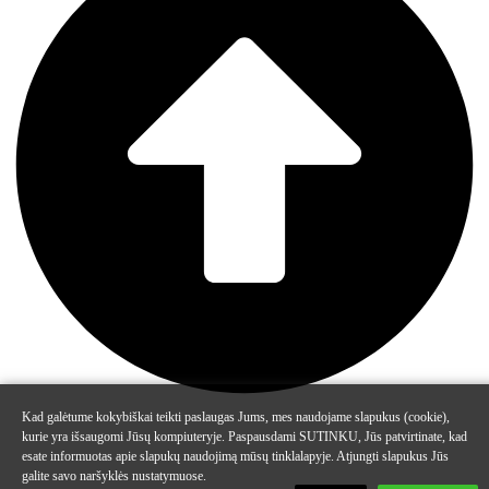
Kad galėtume kokybiškai teikti paslaugas Jums, mes naudojame slapukus (cookie),
kurie yra išsaugomi Jūsų kompiuteryje. Paspausdami SUTINKU, Jūs patvirtinate, kad
esate informuotas apie slapukų naudojimą mūsų tinklalapyje. Atjungti slapukus Jūs
galite savo naršyklės nustatymuose.