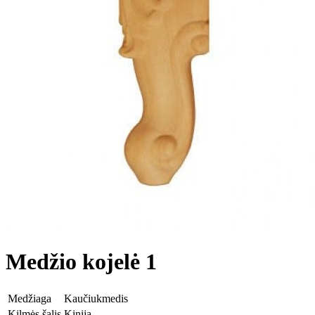
Medžio kojelė 1
Medžiaga
Kaučiukmedis
Kilmės šalis
Kinija