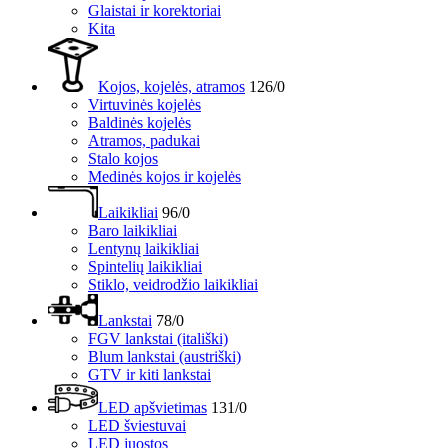
Glaistai ir korektoriai
Kita
Kojos, kojelės, atramos
126/0
Virtuvinės kojelės
Baldinės kojelės
Atramos, padukai
Stalo kojos
Medinės kojos ir kojelės
Laikikliai
96/0
Baro laikikliai
Lentynų laikikliai
Spintelių laikikliai
Stiklo, veidrodžio laikikliai
Lankstai
78/0
FGV lankstai (itališki)
Blum lankstai (austriški)
GTV ir kiti lankstai
LED apšvietimas
131/0
LED šviestuvai
LED juostos