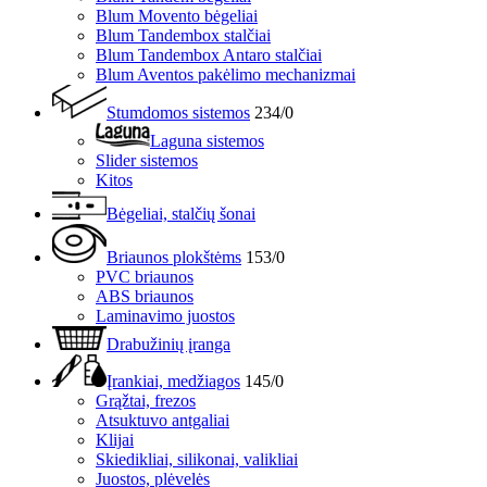
Blum Movento bėgeliai
Blum Tandembox stalčiai
Blum Tandembox Antaro stalčiai
Blum Aventos pakėlimo mechanizmai
Stumdomos sistemos
234/0
Laguna sistemos
Slider sistemos
Kitos
Bėgeliai, stalčių šonai
Briaunos plokštėms
153/0
PVC briaunos
ABS briaunos
Laminavimo juostos
Drabužinių įranga
Įrankiai, medžiagos
145/0
Grąžtai, frezos
Atsuktuvo antgaliai
Klijai
Skiedikliai, silikonai, valikliai
Juostos, plėvelės