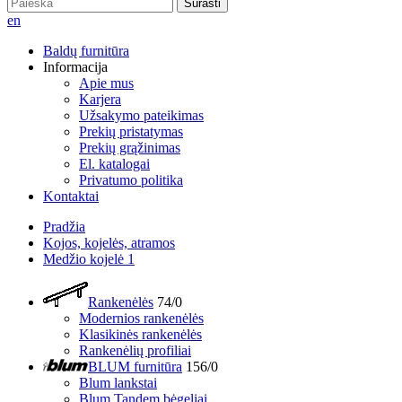
Surasti
en
Baldų furnitūra
Informacija
Apie mus
Karjera
Užsakymo pateikimas
Prekių pristatymas
Prekių grąžinimas
El. katalogai
Privatumo politika
Kontaktai
Pradžia
Kojos, kojelės, atramos
Medžio kojelė 1
Rankenėlės
74/0
Modernios rankenėlės
Klasikinės rankenėlės
Rankenėlių profiliai
BLUM furnitūra
156/0
Blum lankstai
Blum Tandem bėgeliai