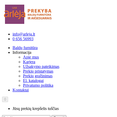
info@arleja.lt
0 656 56993
Baldų furnitūra
Informacija
Apie mus
Karjera
Užsakymo pateikimas
Prekių pristatymas
Prekių grąžinimas
El. katalogai
Privatumo politika
Kontaktai
0
Jūsų prekių krepšelis tuščias