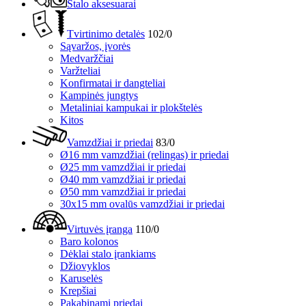
Stalo aksesuarai
Tvirtinimo detalės
102/0
Sąvaržos, įvorės
Medvaržčiai
Varžteliai
Konfirmatai ir dangteliai
Kampinės jungtys
Metaliniai kampukai ir plokštelės
Kitos
Vamzdžiai ir priedai
83/0
Ø16 mm vamzdžiai (relingas) ir priedai
Ø25 mm vamzdžiai ir priedai
Ø40 mm vamzdžiai ir priedai
Ø50 mm vamzdžiai ir priedai
30x15 mm ovalūs vamzdžiai ir priedai
Virtuvės įranga
110/0
Baro kolonos
Dėklai stalo įrankiams
Džiovyklos
Karuselės
Krepšiai
Pakabinami priedai