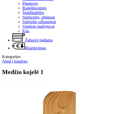
Plautuvės
Rankšluostinės
Šiukšliadėžės
Staljuostės, plintusai
Stalviršių užbaigimai
Vandens maišytuvai
Kita
Žaliuzės baldams
Išpardavimas
Kategorijos
Atgal į katalogą
Medžio kojelė 1