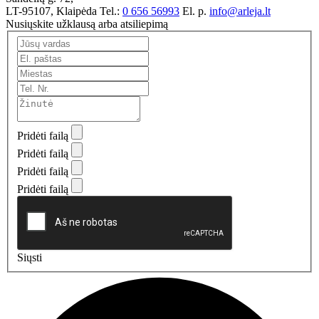
LT-95107, Klaipėda
Tel.:
0 656 56993
El. p.
info@arleja.lt
Nusiųskite užklausą arba atsiliepimą
Pridėti failą
Pridėti failą
Pridėti failą
Pridėti failą
Siųsti