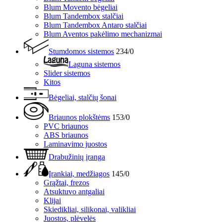
Blum Movento bėgeliai
Blum Tandembox stalčiai
Blum Tandembox Antaro stalčiai
Blum Aventos pakėlimo mechanizmai
Stumdomos sistemos
234/0
Laguna sistemos
Slider sistemos
Kitos
Bėgeliai, stalčių šonai
Briaunos plokštėms
153/0
PVC briaunos
ABS briaunos
Laminavimo juostos
Drabužinių įranga
Įrankiai, medžiagos
145/0
Grąžtai, frezos
Atsuktuvo antgaliai
Klijai
Skiedikliai, silikonai, valikliai
Juostos, plėvelės