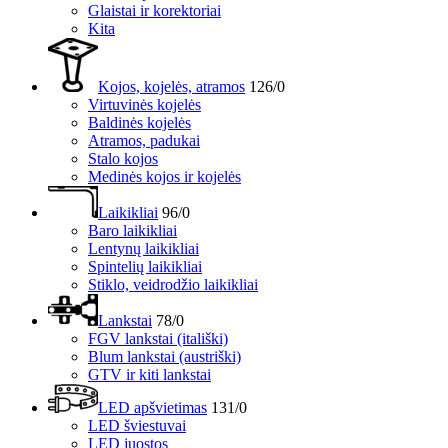
Glaistai ir korektoriai
Kita
Kojos, kojelės, atramos
126/0
Virtuvinės kojelės
Baldinės kojelės
Atramos, padukai
Stalo kojos
Medinės kojos ir kojelės
Laikikliai
96/0
Baro laikikliai
Lentynų laikikliai
Spintelių laikikliai
Stiklo, veidrodžio laikikliai
Lankstai
78/0
FGV lankstai (itališki)
Blum lankstai (austriški)
GTV ir kiti lankstai
LED apšvietimas
131/0
LED šviestuvai
LED juostos