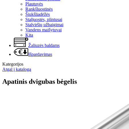
Plautuvės
Rankšluostinės
Šiukšliadėžės
Staljuostės, plintusai
Stalviršių užbaigimai
Vandens maišytuvai
Kita
Žaliuzės baldams
Išpardavimas
Kategorijos
Atgal į katalogą
Apatinis dvigubas bėgelis