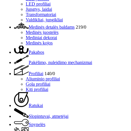
LED profiliai
Jungtys, laidai
Transformatoriai
Valdikliai, jungikliai
Medinės detalės baldams
219/0
Medinės juostelės
Mediniai dekorai
Medinės kojos
Pakabos
Pakėlimo, nuleidimo mechanizmai
Profiliai
140/0
Aliuminio profiliai
Gola profiliai
Kiti profiliai
Ratukai
Slopintuvai, atmetėjai
Spynelės