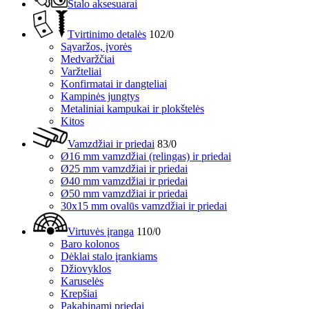
Stalo aksesuarai
Tvirtinimo detalės
102/0
Sąvaržos, įvorės
Medvaržčiai
Varžteliai
Konfirmatai ir dangteliai
Kampinės jungtys
Metaliniai kampukai ir plokštelės
Kitos
Vamzdžiai ir priedai
83/0
Ø16 mm vamzdžiai (relingas) ir priedai
Ø25 mm vamzdžiai ir priedai
Ø40 mm vamzdžiai ir priedai
Ø50 mm vamzdžiai ir priedai
30x15 mm ovalūs vamzdžiai ir priedai
Virtuvės įranga
110/0
Baro kolonos
Dėklai stalo įrankiams
Džiovyklos
Karuselės
Krepšiai
Pakabinami priedai