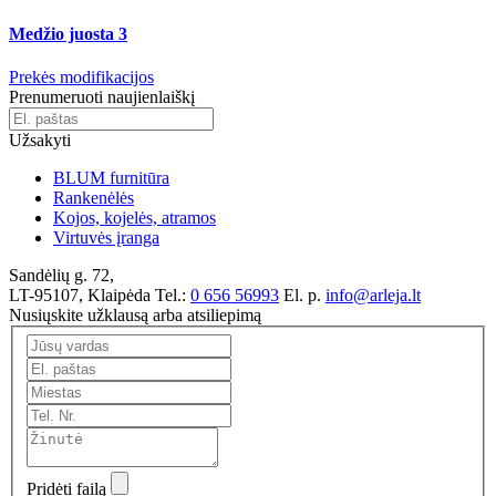
Medžio juosta 3
Prekės modifikacijos
Prenumeruoti naujienlaiškį
Užsakyti
BLUM furnitūra
Rankenėlės
Kojos, kojelės, atramos
Virtuvės įranga
Sandėlių g. 72,
LT-95107, Klaipėda
Tel.:
0 656 56993
El. p.
info@arleja.lt
Nusiųskite užklausą arba atsiliepimą
Pridėti failą