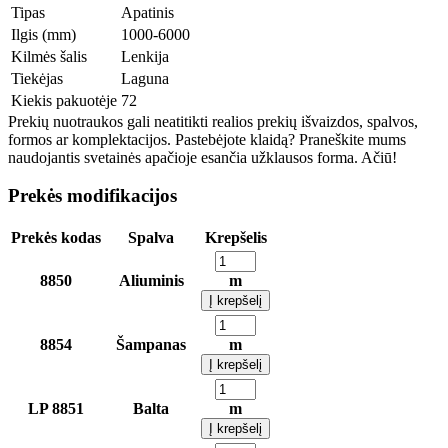
Tipas
Apatinis
Ilgis (mm)
1000-6000
Kilmės šalis
Lenkija
Tiekėjas
Laguna
Kiekis pakuotėje
72
Prekių nuotraukos gali neatitikti realios prekių išvaizdos, spalvos,
formos ar komplektacijos. Pastebėjote klaidą? Praneškite mums
naudojantis svetainės apačioje esančia užklausos forma. Ačiū!
Prekės modifikacijos
Prekės kodas
Spalva
Krepšelis
8850
Aliuminis
m
Į krepšelį
8854
Šampanas
m
Į krepšelį
LP 8851
Balta
m
Į krepšelį