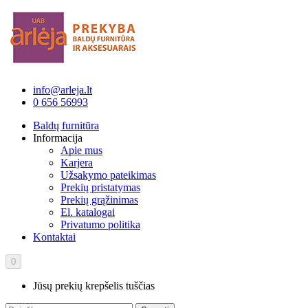
info@arleja.lt
0 656 56993
Baldų furnitūra
Informacija
Apie mus
Karjera
Užsakymo pateikimas
Prekių pristatymas
Prekių grąžinimas
El. katalogai
Privatumo politika
Kontaktai
0
Jūsų prekių krepšelis tuščias