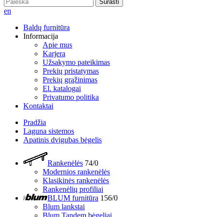
Surasti
en
Baldų furnitūra
Informacija
Apie mus
Karjera
Užsakymo pateikimas
Prekių pristatymas
Prekių grąžinimas
El. katalogai
Privatumo politika
Kontaktai
Pradžia
Laguna sistemos
Apatinis dvigubas bėgelis
Rankenėlės
74/0
Modernios rankenėlės
Klasikinės rankenėlės
Rankenėlių profiliai
BLUM furnitūra
156/0
Blum lankstai
Blum Tandem bėgeliai