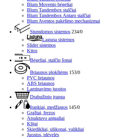
Blum Movento bėgeliai
Blum Tandembox stalčiai
Blum Tandembox Antaro stalčiai
Blum Aventos pakėlimo mechanizmai
Stumdomos sistemos
234/0
Laguna sistemos
Slider sistemos
Kitos
Bėgeliai, stalčių šonai
Briaunos plokštėms
153/0
PVC briaunos
ABS briaunos
Laminavimo juostos
Drabužinių įranga
Įrankiai, medžiagos
145/0
Grąžtai, frezos
Atsuktuvo antgaliai
Klijai
Skiedikliai, silikonai, valikliai
Juostos, plėvelės