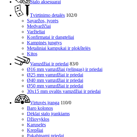
Stalo aksesuarai
Tvirtinimo detalės
102/0
Sąvaržos, įvorės
Medvaržčiai
Varžteliai
Konfirmatai ir dangteliai
Kampinės jungtys
Metaliniai kampukai ir plokštelės
Kitos
Vamzdžiai ir priedai
83/0
Ø16 mm vamzdžiai (relingas) ir priedai
Ø25 mm vamzdžiai ir priedai
Ø40 mm vamzdžiai ir priedai
Ø50 mm vamzdžiai ir priedai
30x15 mm ovalūs vamzdžiai ir priedai
Virtuvės įranga
110/0
Baro kolonos
Dėklai stalo įrankiams
Džiovyklos
Karuselės
Krepšiai
Pakabinami priedai