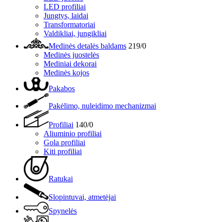
LED profiliai
Jungtys, laidai
Transformatoriai
Valdikliai, jungikliai
Medinės detalės baldams
219/0
Medinės juostelės
Mediniai dekorai
Medinės kojos
Pakabos
Pakėlimo, nuleidimo mechanizmai
Profiliai
140/0
Aliuminio profiliai
Gola profiliai
Kiti profiliai
Ratukai
Slopintuvai, atmetėjai
Spynelės