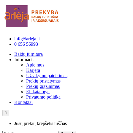
info@arleja.lt
0 656 56993
Baldų furnitūra
Informacija
Apie mus
Karjera
Užsakymo pateikimas
Prekių pristatymas
Prekių grąžinimas
El. katalogai
Privatumo politika
Kontaktai
0
Jūsų prekių krepšelis tuščias