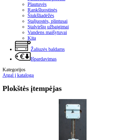
Plautuvės
Rankšluostinės
Šiukšliadėžės
Staljuostės, plintusai
Stalviršių užbaigimai
Vandens maišytuvai
Kita
Žaliuzės baldams
Išpardavimas
Kategorijos
Atgal į katalogą
Plokštės įtempėjas