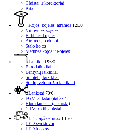
Glaistai ir korektoriai
Kita
Kojos, kojelės, atramos
126/0
Virtuvinės kojelės
Baldinės kojelės
Atramos, padukai
Stalo kojos
Medinės kojos ir kojelės
Laikikliai
96/0
Baro laikikliai
Lentynų laikikliai
Spintelių laikikliai
Stiklo, veidrodžio laikikliai
Lankstai
78/0
FGV lankstai (itališki)
Blum lankstai (austriški)
GTV ir kiti lankstai
LED apšvietimas
131/0
LED šviestuvai
LED juostos