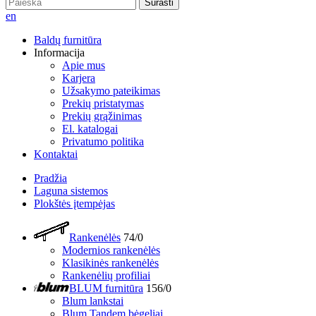
Surasti
en
Baldų furnitūra
Informacija
Apie mus
Karjera
Užsakymo pateikimas
Prekių pristatymas
Prekių grąžinimas
El. katalogai
Privatumo politika
Kontaktai
Pradžia
Laguna sistemos
Plokštės įtempėjas
Rankenėlės
74/0
Modernios rankenėlės
Klasikinės rankenėlės
Rankenėlių profiliai
BLUM furnitūra
156/0
Blum lankstai
Blum Tandem bėgeliai