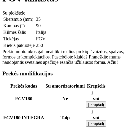
Su plokštele
Skersmuo (mm)
35
Kampas (°)
90
Kilmės šalis
Italija
Tiekėjas
FGV
Kiekis pakuotėje
250
Prekių nuotraukos gali neatitikti realios prekių išvaizdos, spalvos,
formos ar komplektacijos. Pastebėjote klaidą? Praneškite mums
naudojantis svetainės apačioje esančia užklausos forma. Ačiū!
Prekės modifikacijos
Prekės kodas
Su amortizatoriumi
Krepšelis
FGV180
Ne
vnt
Į krepšelį
FGV180 INTEGRA
Taip
vnt
Į krepšelį