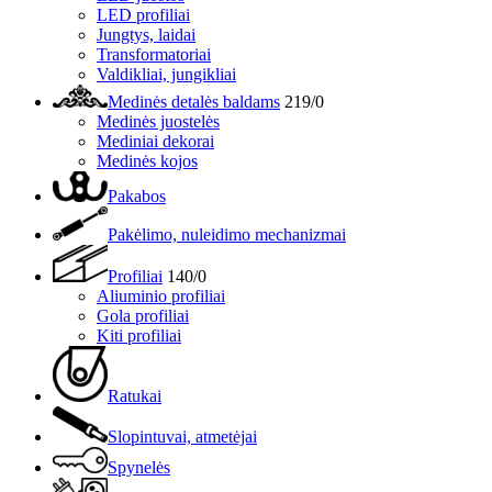
LED profiliai
Jungtys, laidai
Transformatoriai
Valdikliai, jungikliai
Medinės detalės baldams
219/0
Medinės juostelės
Mediniai dekorai
Medinės kojos
Pakabos
Pakėlimo, nuleidimo mechanizmai
Profiliai
140/0
Aliuminio profiliai
Gola profiliai
Kiti profiliai
Ratukai
Slopintuvai, atmetėjai
Spynelės