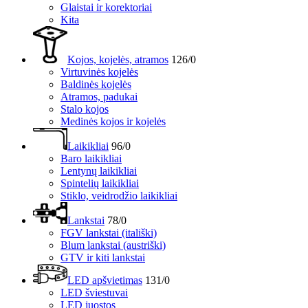
Glaistai ir korektoriai
Kita
Kojos, kojelės, atramos
126/0
Virtuvinės kojelės
Baldinės kojelės
Atramos, padukai
Stalo kojos
Medinės kojos ir kojelės
Laikikliai
96/0
Baro laikikliai
Lentynų laikikliai
Spintelių laikikliai
Stiklo, veidrodžio laikikliai
Lankstai
78/0
FGV lankstai (itališki)
Blum lankstai (austriški)
GTV ir kiti lankstai
LED apšvietimas
131/0
LED šviestuvai
LED juostos