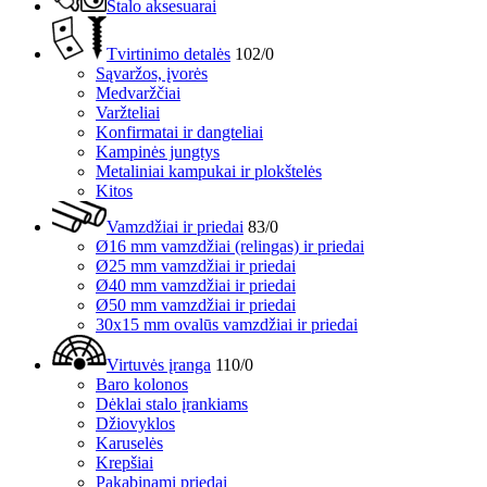
Stalo aksesuarai
Tvirtinimo detalės
102/0
Sąvaržos, įvorės
Medvaržčiai
Varžteliai
Konfirmatai ir dangteliai
Kampinės jungtys
Metaliniai kampukai ir plokštelės
Kitos
Vamzdžiai ir priedai
83/0
Ø16 mm vamzdžiai (relingas) ir priedai
Ø25 mm vamzdžiai ir priedai
Ø40 mm vamzdžiai ir priedai
Ø50 mm vamzdžiai ir priedai
30x15 mm ovalūs vamzdžiai ir priedai
Virtuvės įranga
110/0
Baro kolonos
Dėklai stalo įrankiams
Džiovyklos
Karuselės
Krepšiai
Pakabinami priedai