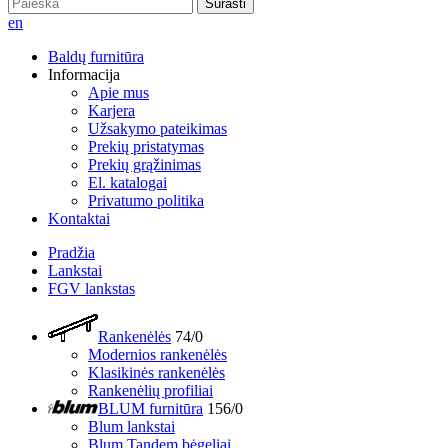
Surasti
en
Baldų furnitūra
Informacija
Apie mus
Karjera
Užsakymo pateikimas
Prekių pristatymas
Prekių grąžinimas
El. katalogai
Privatumo politika
Kontaktai
Pradžia
Lankstai
FGV lankstas
Rankenėlės
74/0
Modernios rankenėlės
Klasikinės rankenėlės
Rankenėlių profiliai
BLUM furnitūra
156/0
Blum lankstai
Blum Tandem bėgeliai