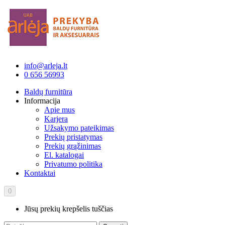
info@arleja.lt
0 656 56993
Baldų furnitūra
Informacija
Apie mus
Karjera
Užsakymo pateikimas
Prekių pristatymas
Prekių grąžinimas
El. katalogai
Privatumo politika
Kontaktai
0
Jūsų prekių krepšelis tuščias