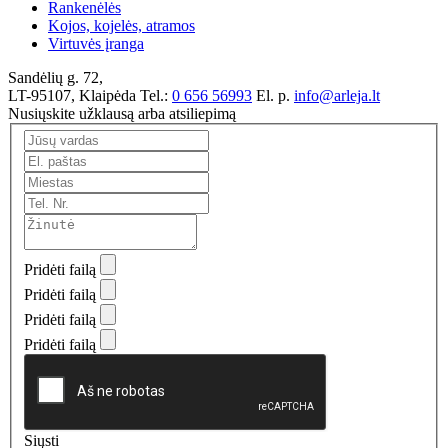
Rankenėlės
Kojos, kojelės, atramos
Virtuvės įranga
Sandėlių g. 72,
LT-95107, Klaipėda
Tel.:
0 656 56993
El. p.
info@arleja.lt
Nusiųskite užklausą arba atsiliepimą
Pridėti failą
Pridėti failą
Pridėti failą
Pridėti failą
Siųsti