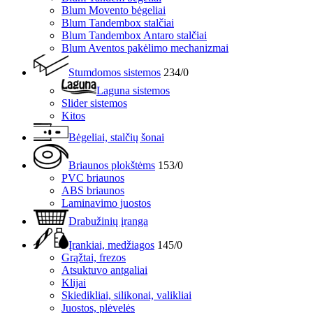
Blum Movento bėgeliai
Blum Tandembox stalčiai
Blum Tandembox Antaro stalčiai
Blum Aventos pakėlimo mechanizmai
Stumdomos sistemos
234/0
Laguna sistemos
Slider sistemos
Kitos
Bėgeliai, stalčių šonai
Briaunos plokštėms
153/0
PVC briaunos
ABS briaunos
Laminavimo juostos
Drabužinių įranga
Įrankiai, medžiagos
145/0
Grąžtai, frezos
Atsuktuvo antgaliai
Klijai
Skiedikliai, silikonai, valikliai
Juostos, plėvelės