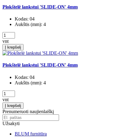
Plokštelė lankstui 'SLIDE-ON' 4mm
Kodas:
04
Aukštis (mm):
4
vnt
Į krepšelį
Plokštelė lankstui 'SLIDE-ON' 4mm
Kodas:
04
Aukštis (mm):
4
vnt
Į krepšelį
Prenumeruoti naujienlaiškį
Užsakyti
BLUM furnitūra