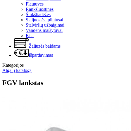
Plautuvės
Rankšluostinės
Šiukšliadėžės
Staljuostės, plintusai
Stalviršių užbaigimai
Vandens maišytuvai
Kita
Žaliuzės baldams
Išpardavimas
Kategorijos
Atgal į katalogą
FGV lankstas