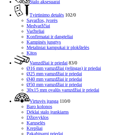
Stalo aksesuarai
Tvirtinimo detalės
102/0
Sąvaržos, įvorės
Medvaržčiai
Varžteliai
Konfirmatai ir dangteliai
Kampinės jungtys
Metaliniai kampukai ir plokštelės
Kitos
Vamzdžiai ir priedai
83/0
Ø16 mm vamzdžiai (relingas) ir priedai
Ø25 mm vamzdžiai ir priedai
Ø40 mm vamzdžiai ir priedai
Ø50 mm vamzdžiai ir priedai
30x15 mm ovalūs vamzdžiai ir priedai
Virtuvės įranga
110/0
Baro kolonos
Dėklai stalo įrankiams
Džiovyklos
Karuselės
Krepšiai
Pakabinami priedai