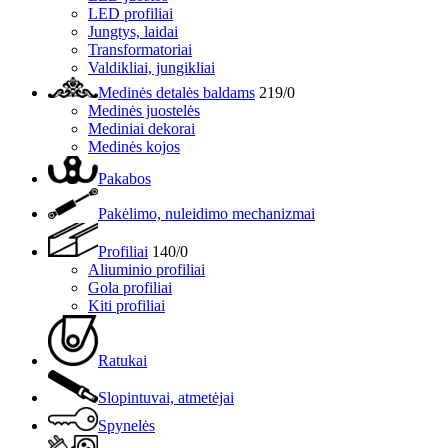
LED profiliai
Jungtys, laidai
Transformatoriai
Valdikliai, jungikliai
Medinės detalės baldams
219/0
Medinės juostelės
Mediniai dekorai
Medinės kojos
Pakabos
Pakėlimo, nuleidimo mechanizmai
Profiliai
140/0
Aliuminio profiliai
Gola profiliai
Kiti profiliai
Ratukai
Slopintuvai, atmetėjai
Spynelės