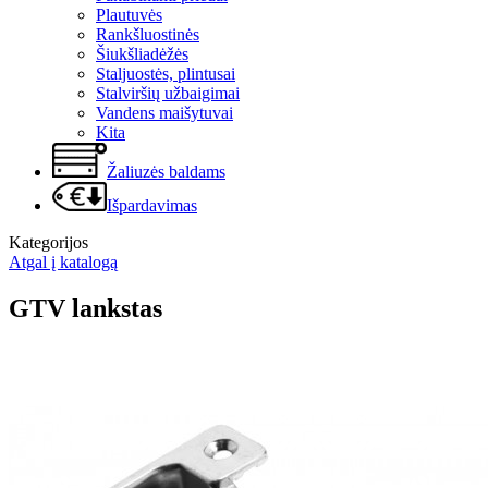
Plautuvės
Rankšluostinės
Šiukšliadėžės
Staljuostės, plintusai
Stalviršių užbaigimai
Vandens maišytuvai
Kita
Žaliuzės baldams
Išpardavimas
Kategorijos
Atgal į katalogą
GTV lankstas