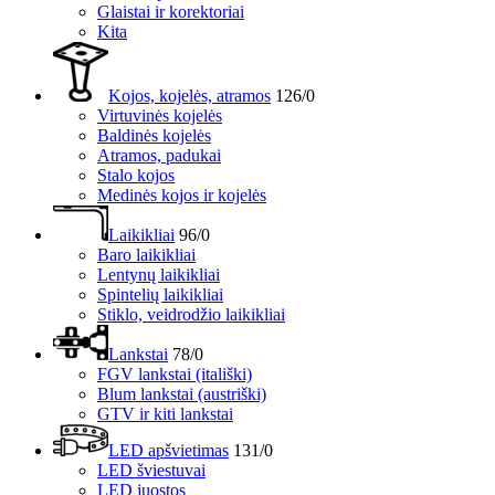
Glaistai ir korektoriai
Kita
Kojos, kojelės, atramos
126/0
Virtuvinės kojelės
Baldinės kojelės
Atramos, padukai
Stalo kojos
Medinės kojos ir kojelės
Laikikliai
96/0
Baro laikikliai
Lentynų laikikliai
Spintelių laikikliai
Stiklo, veidrodžio laikikliai
Lankstai
78/0
FGV lankstai (itališki)
Blum lankstai (austriški)
GTV ir kiti lankstai
LED apšvietimas
131/0
LED šviestuvai
LED juostos