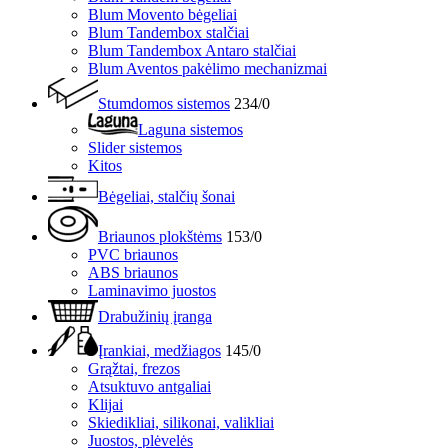
Blum Movento bėgeliai
Blum Tandembox stalčiai
Blum Tandembox Antaro stalčiai
Blum Aventos pakėlimo mechanizmai
Stumdomos sistemos
234/0
Laguna sistemos
Slider sistemos
Kitos
Bėgeliai, stalčių šonai
Briaunos plokštėms
153/0
PVC briaunos
ABS briaunos
Laminavimo juostos
Drabužinių įranga
Įrankiai, medžiagos
145/0
Grąžtai, frezos
Atsuktuvo antgaliai
Klijai
Skiedikliai, silikonai, valikliai
Juostos, plėvelės