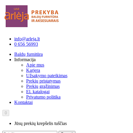
info@arleja.lt
0 656 56993
Baldų furnitūra
Informacija
Apie mus
Karjera
Užsakymo pateikimas
Prekių pristatymas
Prekių grąžinimas
El. katalogai
Privatumo politika
Kontaktai
0
Jūsų prekių krepšelis tuščias