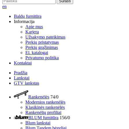
Surasti
en
Baldų furnitūra
Informacija
Apie mus
Karjera
Užsakymo pateikimas
Prekių pristatymas
Prekių grąžinimas
El. katalogai
Privatumo politika
Kontaktai
Pradžia
Lankstai
GTV lankstas
Rankenėlės
74/0
Modernios rankenėlės
Klasikinės rankenėlės
Rankenėlių profiliai
BLUM furnitūra
156/0
Blum lankstai
Blum Tandem bėgeliai