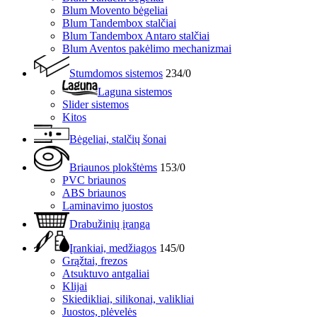
Blum Movento bėgeliai
Blum Tandembox stalčiai
Blum Tandembox Antaro stalčiai
Blum Aventos pakėlimo mechanizmai
Stumdomos sistemos
234/0
Laguna sistemos
Slider sistemos
Kitos
Bėgeliai, stalčių šonai
Briaunos plokštėms
153/0
PVC briaunos
ABS briaunos
Laminavimo juostos
Drabužinių įranga
Įrankiai, medžiagos
145/0
Grąžtai, frezos
Atsuktuvo antgaliai
Klijai
Skiedikliai, silikonai, valikliai
Juostos, plėvelės