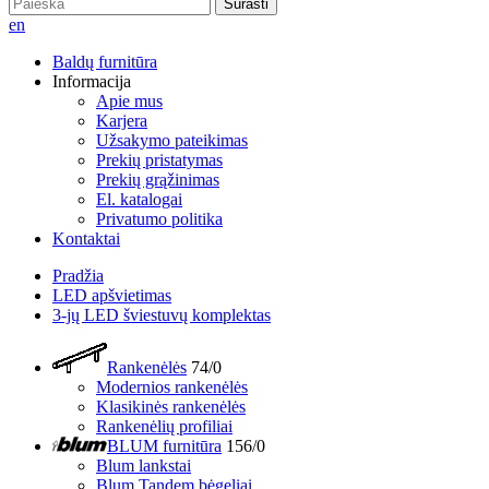
Surasti
en
Baldų furnitūra
Informacija
Apie mus
Karjera
Užsakymo pateikimas
Prekių pristatymas
Prekių grąžinimas
El. katalogai
Privatumo politika
Kontaktai
Pradžia
LED apšvietimas
3-jų LED šviestuvų komplektas
Rankenėlės
74/0
Modernios rankenėlės
Klasikinės rankenėlės
Rankenėlių profiliai
BLUM furnitūra
156/0
Blum lankstai
Blum Tandem bėgeliai