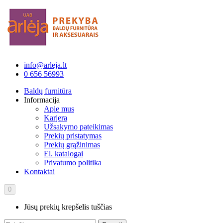
info@arleja.lt
0 656 56993
Baldų furnitūra
Informacija
Apie mus
Karjera
Užsakymo pateikimas
Prekių pristatymas
Prekių grąžinimas
El. katalogai
Privatumo politika
Kontaktai
0
Jūsų prekių krepšelis tuščias