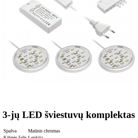
3-jų LED šviestuvų komplektas
Spalva
Matinis chromas
Kilmės šalis
Lenkija