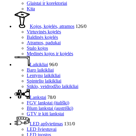
Glaistai ir korektoriai
Kita
Kojos, kojelės, atramos
126/0
Virtuvinės kojelės
Baldinės kojelės
Atramos, padukai
Stalo kojos
Medinės kojos ir kojelės
Laikikliai
96/0
Baro laikikliai
Lentynų laikikliai
Spintelių laikikliai
Stiklo, veidrodžio laikikliai
Lankstai
78/0
FGV lankstai (itališki)
Blum lankstai (austriški)
GTV ir kiti lankstai
LED apšvietimas
131/0
LED šviestuvai
LED juostos