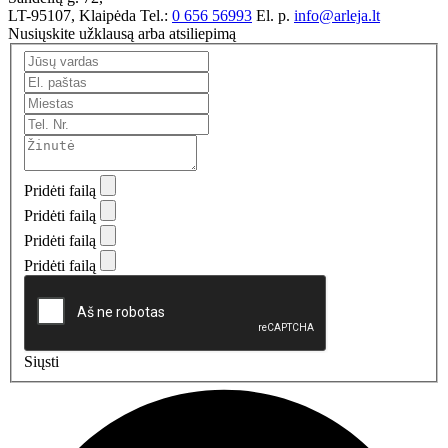
LT-95107, Klaipėda
Tel.:
0 656 56993
El. p.
info@arleja.lt
Nusiųskite užklausą arba atsiliepimą
Pridėti failą
Pridėti failą
Pridėti failą
Pridėti failą
Siųsti