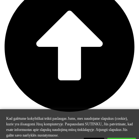
Kad galėtume kokybiškai teikti paslaugas Jums, mes naudojame slapukus (cookie),
kurie yra išsaugomi Jūsų kompiuteryje. Paspausdami SUTINKU, Jūs patvirtinate, kad
esate informuotas apie slapukų naudojimą mūsų tinklalapyje. Atjungti slapukus Jūs
galite savo naršyklės nustatymuose.