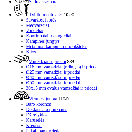
Stalo aksesuarai
Tvirtinimo detalės
102/0
Sąvaržos, įvorės
Medvaržčiai
Varžteliai
Konfirmatai ir dangteliai
Kampinės jungtys
Metaliniai kampukai ir plokštelės
Kitos
Vamzdžiai ir priedai
83/0
Ø16 mm vamzdžiai (relingas) ir priedai
Ø25 mm vamzdžiai ir priedai
Ø40 mm vamzdžiai ir priedai
Ø50 mm vamzdžiai ir priedai
30x15 mm ovalūs vamzdžiai ir priedai
Virtuvės įranga
110/0
Baro kolonos
Dėklai stalo įrankiams
Džiovyklos
Karuselės
Krepšiai
Pakabinami priedai