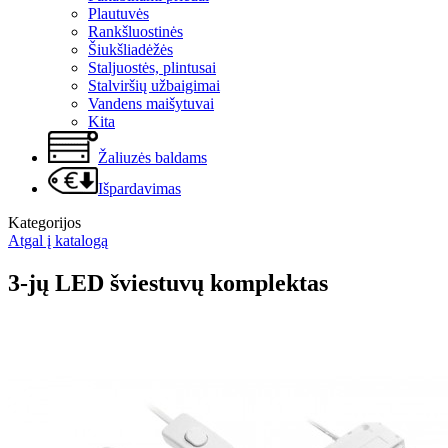
Plautuvės
Rankšluostinės
Šiukšliadėžės
Staljuostės, plintusai
Stalviršių užbaigimai
Vandens maišytuvai
Kita
Žaliuzės baldams
Išpardavimas
Kategorijos
Atgal į katalogą
3-jų LED šviestuvų komplektas