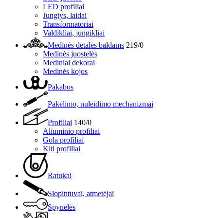
LED profiliai
Jungtys, laidai
Transformatoriai
Valdikliai, jungikliai
Medinės detalės baldams
219/0
Medinės juostelės
Mediniai dekorai
Medinės kojos
Pakabos
Pakėlimo, nuleidimo mechanizmai
Profiliai
140/0
Aliuminio profiliai
Gola profiliai
Kiti profiliai
Ratukai
Slopintuvai, atmetėjai
Spynelės