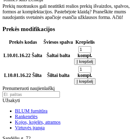
Prekių nuotraukos gali neatitikti realios prekių išvaizdos, spalvos,
formos ar komplektacijos. Pastebėjote klaidą? Praneškite mums
naudojantis svetainės apačioje esančia užklausos forma. Ačiū!
Prekės modifikacijos
Prekės kodas
Šviesos spalva
Krepšelis
L10.01.16.22 Šalta
Šaltai balta
kompl.
Į krepšelį
L10.01.16.22 Šilta
Šiltai balta
kompl.
Į krepšelį
Prenumeruoti naujienlaiškį
Užsakyti
BLUM furnitūra
Rankenėlės
Kojos, kojelės, atramos
Virtuvės įranga
Sandėlių g. 72,