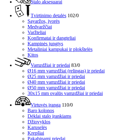
Stalo aksesuarai
Tvirtinimo detalės
102/0
Sąvaržos, įvorės
Medvaržčiai
Varžteliai
Konfirmatai ir dangteliai
Kampinės jungtys
Metaliniai kampukai ir plokštelės
Kitos
Vamzdžiai ir priedai
83/0
Ø16 mm vamzdžiai (relingas) ir priedai
Ø25 mm vamzdžiai ir priedai
Ø40 mm vamzdžiai ir priedai
Ø50 mm vamzdžiai ir priedai
30x15 mm ovalūs vamzdžiai ir priedai
Virtuvės įranga
110/0
Baro kolonos
Dėklai stalo įrankiams
Džiovyklos
Karuselės
Krepšiai
Pakabinami priedai