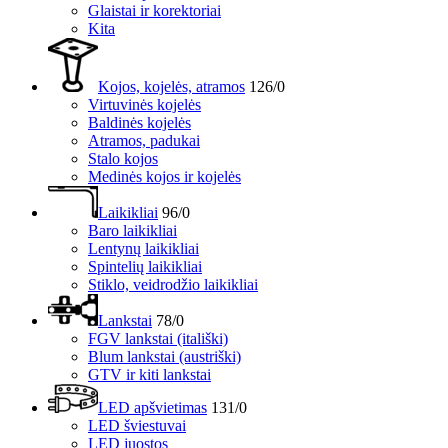
Glaistai ir korektoriai
Kita
Kojos, kojelės, atramos
126/0
Virtuvinės kojelės
Baldinės kojelės
Atramos, padukai
Stalo kojos
Medinės kojos ir kojelės
Laikikliai
96/0
Baro laikikliai
Lentynų laikikliai
Spintelių laikikliai
Stiklo, veidrodžio laikikliai
Lankstai
78/0
FGV lankstai (itališki)
Blum lankstai (austriški)
GTV ir kiti lankstai
LED apšvietimas
131/0
LED šviestuvai
LED juostos