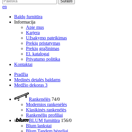
Surasti
en
Baldų furnitūra
Informacija
Apie mus
Karjera
Užsakymo pateikimas
Prekių pristatymas
Prekių grąžinimas
El. katalogai
Privatumo politika
Kontaktai
Pradžia
Medinės detalės baldams
Medžio dekoras 3
Rankenėlės
74/0
Modernios rankenėlės
Klasikinės rankenėlės
Rankenėlių profiliai
BLUM furnitūra
156/0
Blum lankstai
Blum Tandem bėgeliai