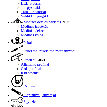
LED profiliai
Jungtys, laidai
Transformatoriai
Valdikliai, jungikliai
Medinės detalės baldams
219/0
Medinės juostelės
Mediniai dekorai
Medinės kojos
Pakabos
Pakėlimo, nuleidimo mechanizmai
Profiliai
140/0
Aliuminio profiliai
Gola profiliai
Kiti profiliai
Ratukai
Slopintuvai, atmetėjai
Spynelės