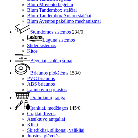
Blum Movento bėgeliai
Blum Tandembox stalčiai
Blum Tandembox Antaro stalčiai
Blum Aventos pakėlimo mechanizmai
Stumdomos sistemos
234/0
Laguna sistemos
Slider sistemos
Kitos
Bėgeliai, stalčių šonai
Briaunos plokštėms
153/0
PVC briaunos
ABS briaunos
Laminavimo juostos
Drabužinių įranga
Įrankiai, medžiagos
145/0
Grąžtai, frezos
Atsuktuvo antgaliai
Klijai
Skiedikliai, silikonai, valikliai
Juostos, plėvelės