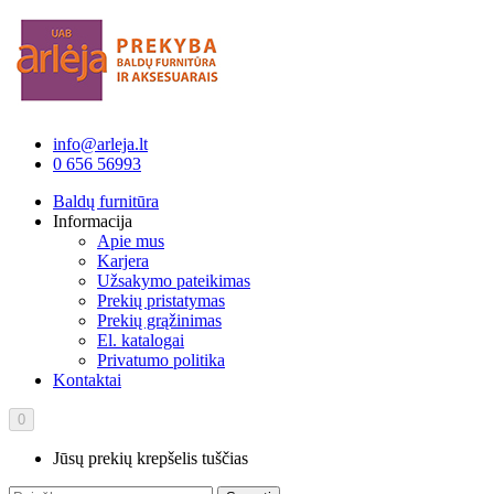
info@arleja.lt
0 656 56993
Baldų furnitūra
Informacija
Apie mus
Karjera
Užsakymo pateikimas
Prekių pristatymas
Prekių grąžinimas
El. katalogai
Privatumo politika
Kontaktai
0
Jūsų prekių krepšelis tuščias