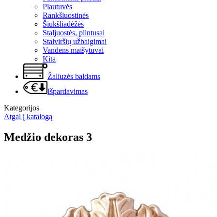
Plautuvės
Rankšluostinės
Šiukšliadėžės
Staljuostės, plintusai
Stalviršių užbaigimai
Vandens maišytuvai
Kita
Žaliuzės baldams
Išpardavimas
Kategorijos
Atgal į katalogą
Medžio dekoras 3