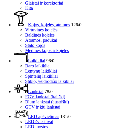
Glaistai ir korektoriai
Kita
Kojos, kojelės, atramos
126/0
Virtuvinės kojelės
Baldinės kojelės
Atramos, padukai
Stalo kojos
Medinės kojos ir kojelės
Laikikliai
96/0
Baro laikikliai
Lentynų laikikliai
Spintelių laikikliai
Stiklo, veidrodžio laikikliai
Lankstai
78/0
FGV lankstai (itališki)
Blum lankstai (austriški)
GTV ir kiti lankstai
LED apšvietimas
131/0
LED šviestuvai
LED juostos