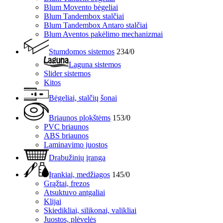
Blum Movento bėgeliai
Blum Tandembox stalčiai
Blum Tandembox Antaro stalčiai
Blum Aventos pakėlimo mechanizmai
Stumdomos sistemos
234/0
Laguna sistemos
Slider sistemos
Kitos
Bėgeliai, stalčių šonai
Briaunos plokštėms
153/0
PVC briaunos
ABS briaunos
Laminavimo juostos
Drabužinių įranga
Įrankiai, medžiagos
145/0
Grąžtai, frezos
Atsuktuvo antgaliai
Klijai
Skiedikliai, silikonai, valikliai
Juostos, plėvelės