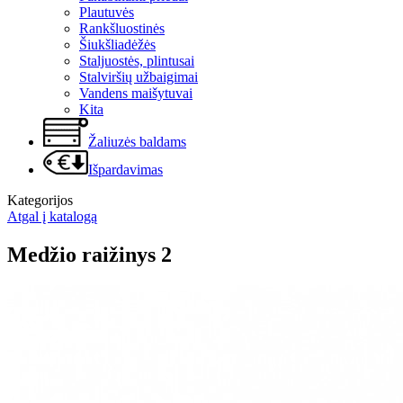
Plautuvės
Rankšluostinės
Šiukšliadėžės
Staljuostės, plintusai
Stalviršių užbaigimai
Vandens maišytuvai
Kita
Žaliuzės baldams
Išpardavimas
Kategorijos
Atgal į katalogą
Medžio raižinys 2