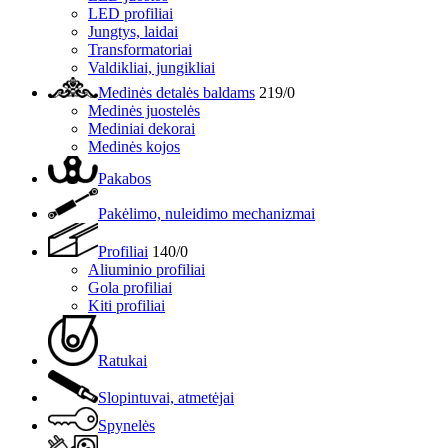
LED profiliai
Jungtys, laidai
Transformatoriai
Valdikliai, jungikliai
Medinės detalės baldams
219/0
Medinės juostelės
Mediniai dekorai
Medinės kojos
Pakabos
Pakėlimo, nuleidimo mechanizmai
Profiliai
140/0
Aliuminio profiliai
Gola profiliai
Kiti profiliai
Ratukai
Slopintuvai, atmetėjai
Spynelės