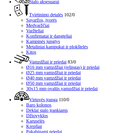
Stalo aksesuarai
Tvirtinimo detalės
102/0
Sąvaržos, įvorės
Medvaržčiai
Varžteliai
Konfirmatai ir dangteliai
Kampinės jungtys
Metaliniai kampukai ir plokštelės
Kitos
Vamzdžiai ir priedai
83/0
Ø16 mm vamzdžiai (relingas) ir priedai
Ø25 mm vamzdžiai ir priedai
Ø40 mm vamzdžiai ir priedai
Ø50 mm vamzdžiai ir priedai
30x15 mm ovalūs vamzdžiai ir priedai
Virtuvės įranga
110/0
Baro kolonos
Dėklai stalo įrankiams
Džiovyklos
Karuselės
Krepšiai
Pakabinami priedai