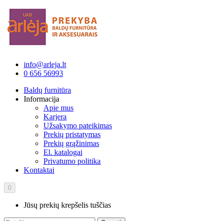
info@arleja.lt
0 656 56993
Baldų furnitūra
Informacija
Apie mus
Karjera
Užsakymo pateikimas
Prekių pristatymas
Prekių grąžinimas
El. katalogai
Privatumo politika
Kontaktai
0
Jūsų prekių krepšelis tuščias