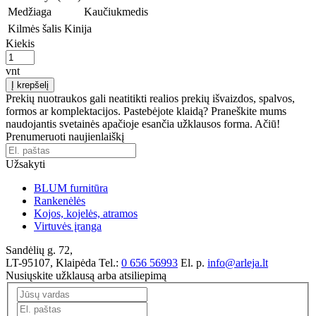
Medžiaga
Kaučiukmedis
Kilmės šalis
Kinija
Kiekis
vnt
Į krepšelį
Prekių nuotraukos gali neatitikti realios prekių išvaizdos, spalvos,
formos ar komplektacijos. Pastebėjote klaidą? Praneškite mums
naudojantis svetainės apačioje esančia užklausos forma. Ačiū!
Prenumeruoti naujienlaiškį
Užsakyti
BLUM furnitūra
Rankenėlės
Kojos, kojelės, atramos
Virtuvės įranga
Sandėlių g. 72,
LT-95107, Klaipėda
Tel.:
0 656 56993
El. p.
info@arleja.lt
Nusiųskite užklausą arba atsiliepimą