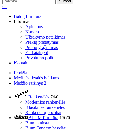
Surasti
en
Baldų furnitūra
Informacija
Apie mus
Karjera
Užsakymo pateikimas
Prekių pristatymas
Prekių grąžinimas
El. katalogai
Privatumo politika
Kontaktai
Pradžia
Medinės detalės baldams
Medžio raižinys 2
Rankenėlės
74/0
Modernios rankenėlės
Klasikinės rankenėlės
Rankenėlių profiliai
BLUM furnitūra
156/0
Blum lankstai
Blum Tandem bėgeliai