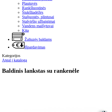
Plautuvės
Rankšluostinės
Šiukšliadėžės
Staljuostės, plintusai
Stalviršių užbaigimai
Vandens maišytuvai
Kita
Žaliuzės baldams
Išpardavimas
Kategorijos
Atgal į katalogą
Baldinis lankstas su rankenėle