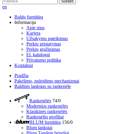
Surasti
en
Baldų furnitūra
Informacija
Apie mus
Karjera
Užsakymo pateikimas
Prekių pristatymas
Prekių grąžinimas
El. katalogai
Privatumo politika
Kontaktai
Pradžia
Pakėlimo, nuleidimo mechanizmai
Baldinis lankstas su rankenėle
Rankenėlės
74/0
Modernios rankenėlės
Klasikinės rankenėlės
Rankenėlių profiliai
BLUM furnitūra
156/0
Blum lankstai
Blum Tandem bėgeliai