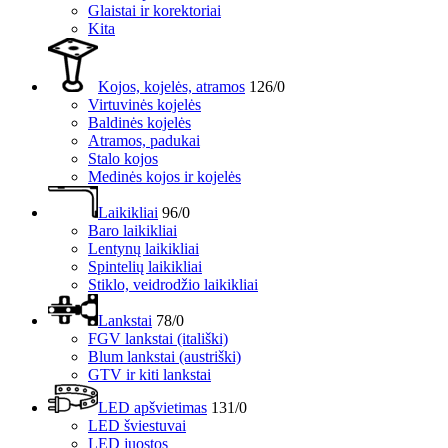
Glaistai ir korektoriai
Kita
Kojos, kojelės, atramos
126/0
Virtuvinės kojelės
Baldinės kojelės
Atramos, padukai
Stalo kojos
Medinės kojos ir kojelės
Laikikliai
96/0
Baro laikikliai
Lentynų laikikliai
Spintelių laikikliai
Stiklo, veidrodžio laikikliai
Lankstai
78/0
FGV lankstai (itališki)
Blum lankstai (austriški)
GTV ir kiti lankstai
LED apšvietimas
131/0
LED šviestuvai
LED juostos