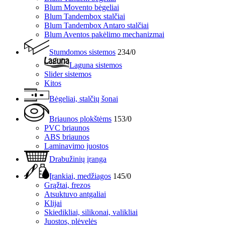
Blum Movento bėgeliai
Blum Tandembox stalčiai
Blum Tandembox Antaro stalčiai
Blum Aventos pakėlimo mechanizmai
Stumdomos sistemos
234/0
Laguna sistemos
Slider sistemos
Kitos
Bėgeliai, stalčių šonai
Briaunos plokštėms
153/0
PVC briaunos
ABS briaunos
Laminavimo juostos
Drabužinių įranga
Įrankiai, medžiagos
145/0
Grąžtai, frezos
Atsuktuvo antgaliai
Klijai
Skiedikliai, silikonai, valikliai
Juostos, plėvelės