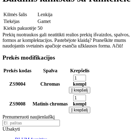
Kilmės šalis
Lenkija
Tiekėjas
Gamet
Kiekis pakuotėje
50
Prekių nuotraukos gali neatitikti realios prekių išvaizdos, spalvos,
formos ar komplektacijos. Pastebėjote klaidą? Praneškite mums
naudojantis svetainės apačioje esančia užklausos forma. Ačiū!
Prekės modifikacijos
Prekės kodas
Spalva
Krepšelis
ZS9004
Chromas
kompl
Į krepšelį
ZS9008
Matinis chromas
kompl
Į krepšelį
Prenumeruoti naujienlaiškį
Užsakyti