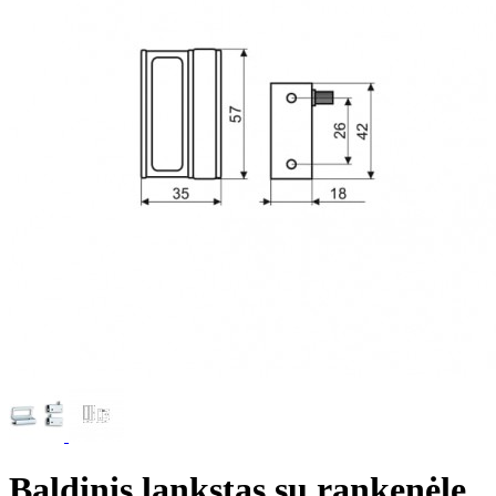
Baldinis lankstas su rankenėle