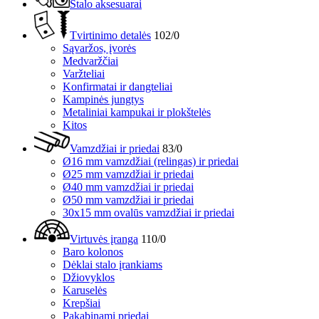
Stalo aksesuarai
Tvirtinimo detalės
102/0
Sąvaržos, įvorės
Medvaržčiai
Varžteliai
Konfirmatai ir dangteliai
Kampinės jungtys
Metaliniai kampukai ir plokštelės
Kitos
Vamzdžiai ir priedai
83/0
Ø16 mm vamzdžiai (relingas) ir priedai
Ø25 mm vamzdžiai ir priedai
Ø40 mm vamzdžiai ir priedai
Ø50 mm vamzdžiai ir priedai
30x15 mm ovalūs vamzdžiai ir priedai
Virtuvės įranga
110/0
Baro kolonos
Dėklai stalo įrankiams
Džiovyklos
Karuselės
Krepšiai
Pakabinami priedai