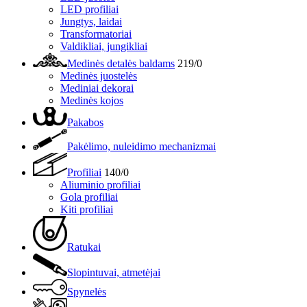
LED profiliai
Jungtys, laidai
Transformatoriai
Valdikliai, jungikliai
Medinės detalės baldams
219/0
Medinės juostelės
Mediniai dekorai
Medinės kojos
Pakabos
Pakėlimo, nuleidimo mechanizmai
Profiliai
140/0
Aliuminio profiliai
Gola profiliai
Kiti profiliai
Ratukai
Slopintuvai, atmetėjai
Spynelės