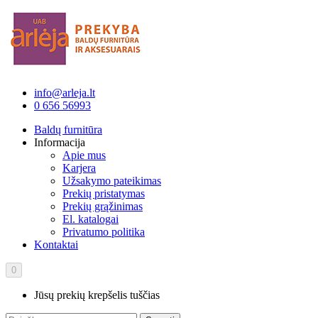
info@arleja.lt
0 656 56993
Baldų furnitūra
Informacija
Apie mus
Karjera
Užsakymo pateikimas
Prekių pristatymas
Prekių grąžinimas
El. katalogai
Privatumo politika
Kontaktai
0
Jūsų prekių krepšelis tuščias