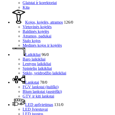
Glaistai ir korektoriai
Kita
Kojos, kojelės, atramos
126/0
Virtuvinės kojelės
Baldinės kojelės
Atramos, padukai
Stalo kojos
Medinės kojos ir kojelės
Laikikliai
96/0
Baro laikikliai
Lentynų laikikliai
Spintelių laikikliai
Stiklo, veidrodžio laikikliai
Lankstai
78/0
FGV lankstai (itališki)
Blum lankstai (austriški)
GTV ir kiti lankstai
LED apšvietimas
131/0
LED šviestuvai
LED juostos