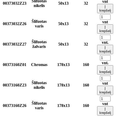
Šlifuotas
vnt
00373032Z23
50x13
32
nikelis
Į
krepšelį
Šlifuotas
vnt
00373032Z26
50x13
32
varis
Į
krepšelį
Šlifuotas
vnt.
00373032Z27
50x13
32
žalvaris
Į
krepšelį
vnt.
00373160Z01
Chromas
178x13
160
Į
krepšelį
Šlifuotas
vnt
00373160Z23
178x13
160
nikelis
Į
krepšelį
Šlifuotas
vnt
00373160Z26
178x13
160
varis
Į
krepšelį