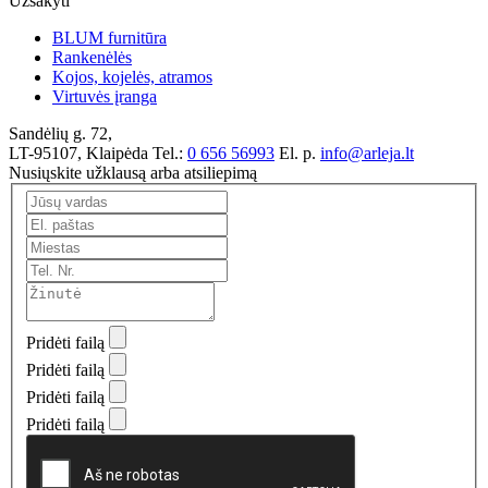
Užsakyti
BLUM furnitūra
Rankenėlės
Kojos, kojelės, atramos
Virtuvės įranga
Sandėlių g. 72,
LT-95107, Klaipėda
Tel.:
0 656 56993
El. p.
info@arleja.lt
Nusiųskite užklausą arba atsiliepimą
Pridėti failą
Pridėti failą
Pridėti failą
Pridėti failą