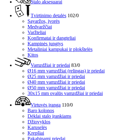
Stalo aksesuarai
Tvirtinimo detalės
102/0
Sąvaržos, įvorės
Medvaržčiai
Varžteliai
Konfirmatai ir dangteliai
Kampinės jungtys
Metaliniai kampukai ir plokštelės
Kitos
Vamzdžiai ir priedai
83/0
Ø16 mm vamzdžiai (relingas) ir priedai
Ø25 mm vamzdžiai ir priedai
Ø40 mm vamzdžiai ir priedai
Ø50 mm vamzdžiai ir priedai
30x15 mm ovalūs vamzdžiai ir priedai
Virtuvės įranga
110/0
Baro kolonos
Dėklai stalo įrankiams
Džiovyklos
Karuselės
Krepšiai
Pakabinami priedai