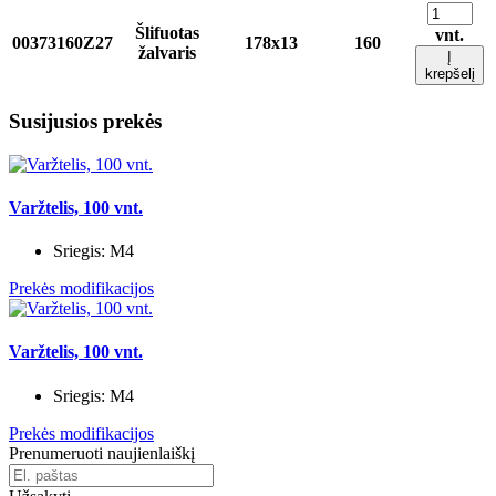
Šlifuotas
vnt.
00373160Z27
178x13
160
žalvaris
Į
krepšelį
Susijusios prekės
Varžtelis, 100 vnt.
Sriegis:
M4
Prekės modifikacijos
Varžtelis, 100 vnt.
Sriegis:
M4
Prekės modifikacijos
Prenumeruoti naujienlaiškį