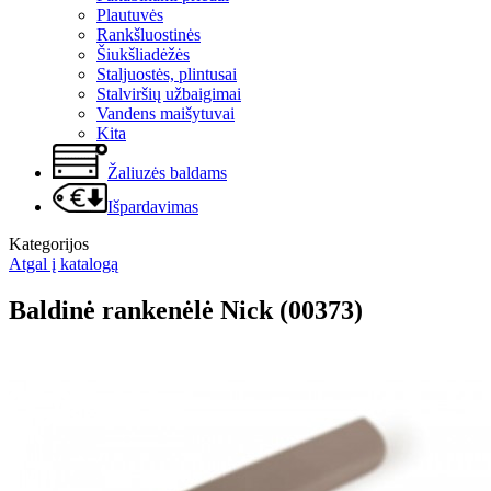
Plautuvės
Rankšluostinės
Šiukšliadėžės
Staljuostės, plintusai
Stalviršių užbaigimai
Vandens maišytuvai
Kita
Žaliuzės baldams
Išpardavimas
Kategorijos
Atgal į katalogą
Baldinė rankenėlė Nick (00373)