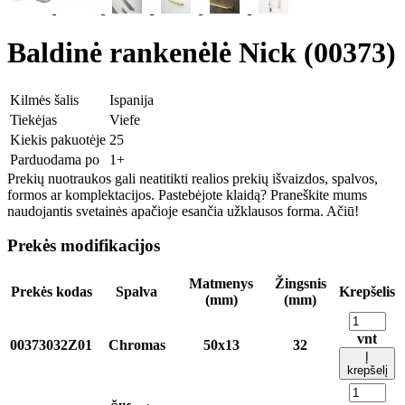
Baldinė rankenėlė Nick (00373)
Kilmės šalis
Ispanija
Tiekėjas
Viefe
Kiekis pakuotėje
25
Parduodama po
1+
Prekių nuotraukos gali neatitikti realios prekių išvaizdos, spalvos,
formos ar komplektacijos. Pastebėjote klaidą? Praneškite mums
naudojantis svetainės apačioje esančia užklausos forma. Ačiū!
Prekės modifikacijos
Matmenys
Žingsnis
Prekės kodas
Spalva
Krepšelis
(mm)
(mm)
vnt
00373032Z01
Chromas
50x13
32
Į
krepšelį