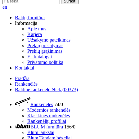
Surasti
en
Baldų furnitūra
Informacija
Apie mus
Karjera
Užsakymo pateikimas
Prekių pristatymas
Prekių grąžinimas
El. katalogai
Privatumo politika
Kontaktai
Pradžia
Rankenėlės
Baldinė rankenėlė Nick (00373)
Rankenėlės
74/0
Modernios rankenėlės
Klasikinės rankenėlės
Rankenėlių profiliai
BLUM furnitūra
156/0
Blum lankstai
Blum Tandem bėgeliai