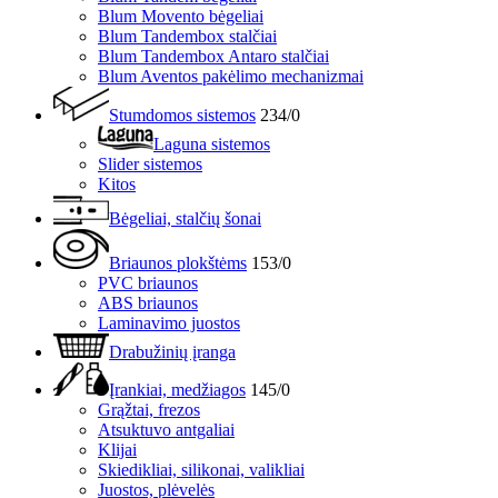
Blum Movento bėgeliai
Blum Tandembox stalčiai
Blum Tandembox Antaro stalčiai
Blum Aventos pakėlimo mechanizmai
Stumdomos sistemos
234/0
Laguna sistemos
Slider sistemos
Kitos
Bėgeliai, stalčių šonai
Briaunos plokštėms
153/0
PVC briaunos
ABS briaunos
Laminavimo juostos
Drabužinių įranga
Įrankiai, medžiagos
145/0
Grąžtai, frezos
Atsuktuvo antgaliai
Klijai
Skiedikliai, silikonai, valikliai
Juostos, plėvelės