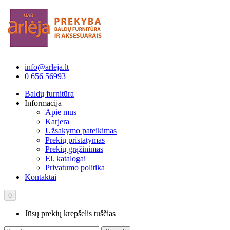
info@arleja.lt
0 656 56993
Baldų furnitūra
Informacija
Apie mus
Karjera
Užsakymo pateikimas
Prekių pristatymas
Prekių grąžinimas
El. katalogai
Privatumo politika
Kontaktai
0
Jūsų prekių krepšelis tuščias