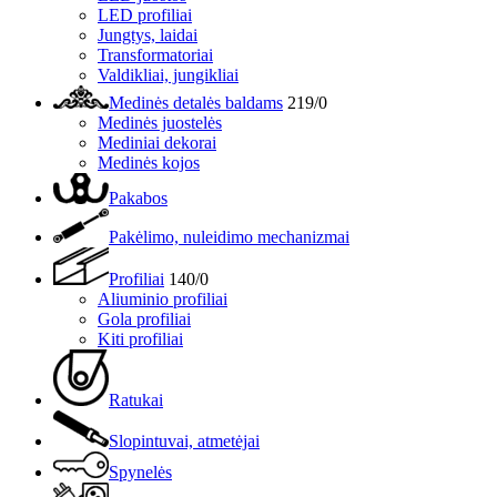
LED profiliai
Jungtys, laidai
Transformatoriai
Valdikliai, jungikliai
Medinės detalės baldams
219/0
Medinės juostelės
Mediniai dekorai
Medinės kojos
Pakabos
Pakėlimo, nuleidimo mechanizmai
Profiliai
140/0
Aliuminio profiliai
Gola profiliai
Kiti profiliai
Ratukai
Slopintuvai, atmetėjai
Spynelės