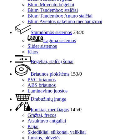
Blum Movento bėgeliai
Blum Tandembox stalčiai
Blum Tandembox Antaro stalčiai
Blum Aventos pakėlimo mechanizmai
Stumdomos sistemos
234/0
Laguna sistemos
Slider sistemos
Kitos
Bėgeliai, stalčių šonai
Briaunos plokštėms
153/0
PVC briaunos
ABS briaunos
Laminavimo juostos
Drabužinių įranga
Įrankiai, medžiagos
145/0
Grąžtai, frezos
Atsuktuvo antgaliai
Klijai
Skiedikliai, silikonai, valikliai
Juostos, plėvelės