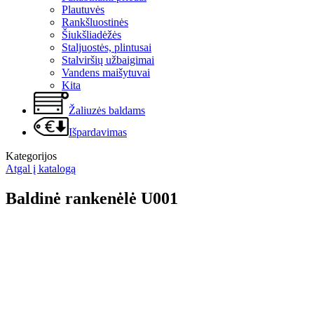
Plautuvės
Rankšluostinės
Šiukšliadėžės
Staljuostės, plintusai
Stalviršių užbaigimai
Vandens maišytuvai
Kita
Žaliuzės baldams
Išpardavimas
Kategorijos
Atgal į katalogą
Baldinė rankenėlė U001