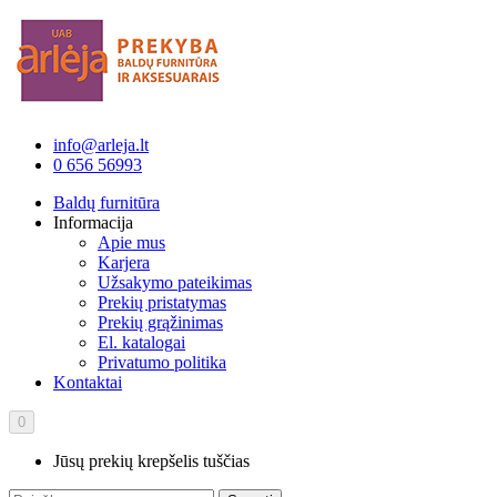
info@arleja.lt
0 656 56993
Baldų furnitūra
Informacija
Apie mus
Karjera
Užsakymo pateikimas
Prekių pristatymas
Prekių grąžinimas
El. katalogai
Privatumo politika
Kontaktai
0
Jūsų prekių krepšelis tuščias