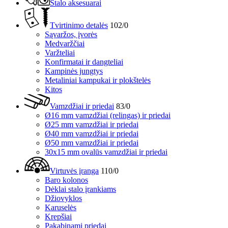
Stalo aksesuarai
Tvirtinimo detalės
102/0
Sąvaržos, įvorės
Medvaržčiai
Varžteliai
Konfirmatai ir dangteliai
Kampinės jungtys
Metaliniai kampukai ir plokštelės
Kitos
Vamzdžiai ir priedai
83/0
Ø16 mm vamzdžiai (relingas) ir priedai
Ø25 mm vamzdžiai ir priedai
Ø40 mm vamzdžiai ir priedai
Ø50 mm vamzdžiai ir priedai
30x15 mm ovalūs vamzdžiai ir priedai
Virtuvės įranga
110/0
Baro kolonos
Dėklai stalo įrankiams
Džiovyklos
Karuselės
Krepšiai
Pakabinami priedai