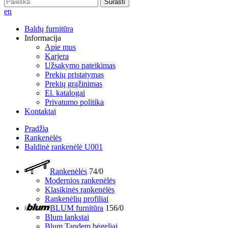
Surasti
en
Baldų furnitūra
Informacija
Apie mus
Karjera
Užsakymo pateikimas
Prekių pristatymas
Prekių grąžinimas
El. katalogai
Privatumo politika
Kontaktai
Pradžia
Rankenėlės
Baldinė rankenėlė U001
Rankenėlės
74/0
Modernios rankenėlės
Klasikinės rankenėlės
Rankenėlių profiliai
BLUM furnitūra
156/0
Blum lankstai
Blum Tandem bėgeliai