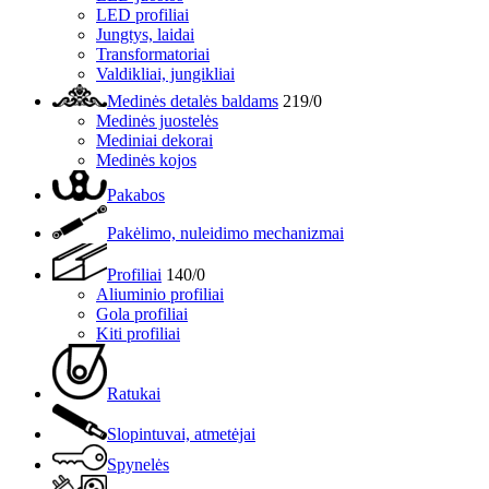
LED profiliai
Jungtys, laidai
Transformatoriai
Valdikliai, jungikliai
Medinės detalės baldams
219/0
Medinės juostelės
Mediniai dekorai
Medinės kojos
Pakabos
Pakėlimo, nuleidimo mechanizmai
Profiliai
140/0
Aliuminio profiliai
Gola profiliai
Kiti profiliai
Ratukai
Slopintuvai, atmetėjai
Spynelės