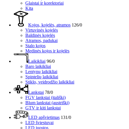
Glaistai ir korektoriai
Kita
Kojos, kojelės, atramos
126/0
Virtuvinės kojelės
Baldinės kojelės
Atramos, padukai
Stalo kojos
Medinės kojos ir kojelės
Laikikliai
96/0
Baro laikikliai
Lentynų laikikliai
Spintelių laikikliai
Stiklo, veidrodžio laikikliai
Lankstai
78/0
FGV lankstai (itališki)
Blum lankstai (austriški)
GTV ir kiti lankstai
LED apšvietimas
131/0
LED šviestuvai
LED juostos