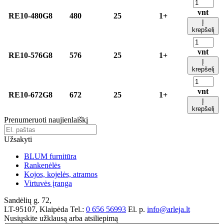
vnt
RE10-480G8
480
25
1+
Į
krepšelį
vnt
RE10-576G8
576
25
1+
Į
krepšelį
vnt
RE10-672G8
672
25
1+
Į
krepšelį
Prenumeruoti naujienlaiškį
Užsakyti
BLUM furnitūra
Rankenėlės
Kojos, kojelės, atramos
Virtuvės įranga
Sandėlių g. 72,
LT-95107, Klaipėda
Tel.:
0 656 56993
El. p.
info@arleja.lt
Nusiųskite užklausą arba atsiliepimą