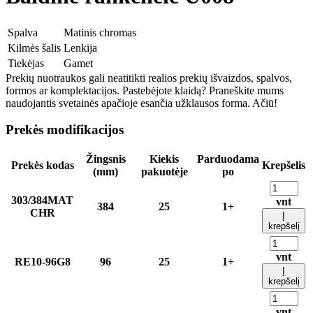
Spalva
Matinis chromas
Kilmės šalis
Lenkija
Tiekėjas
Gamet
Prekių nuotraukos gali neatitikti realios prekių išvaizdos, spalvos,
formos ar komplektacijos. Pastebėjote klaidą? Praneškite mums
naudojantis svetainės apačioje esančia užklausos forma. Ačiū!
Prekės modifikacijos
Žingsnis
Kiekis
Parduodama
Prekės kodas
Krepšelis
(mm)
pakuotėje
po
303/384MAT
vnt
384
25
1+
CHR
Į
krepšelį
vnt
RE10-96G8
96
25
1+
Į
krepšelį
vnt