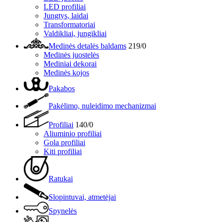
LED profiliai
Jungtys, laidai
Transformatoriai
Valdikliai, jungikliai
Medinės detalės baldams
219/0
Medinės juostelės
Mediniai dekorai
Medinės kojos
Pakabos
Pakėlimo, nuleidimo mechanizmai
Profiliai
140/0
Aliuminio profiliai
Gola profiliai
Kiti profiliai
Ratukai
Slopintuvai, atmetėjai
Spynelės