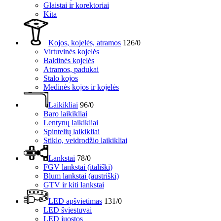
Glaistai ir korektoriai
Kita
Kojos, kojelės, atramos
126/0
Virtuvinės kojelės
Baldinės kojelės
Atramos, padukai
Stalo kojos
Medinės kojos ir kojelės
Laikikliai
96/0
Baro laikikliai
Lentynų laikikliai
Spintelių laikikliai
Stiklo, veidrodžio laikikliai
Lankstai
78/0
FGV lankstai (itališki)
Blum lankstai (austriški)
GTV ir kiti lankstai
LED apšvietimas
131/0
LED šviestuvai
LED juostos