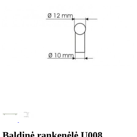
Baldinė rankenėlė U008