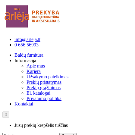
info@arleja.lt
0 656 56993
Baldų furnitūra
Informacija
Apie mus
Karjera
Užsakymo pateikimas
Prekių pristatymas
Prekių grąžinimas
El. katalogai
Privatumo politika
Kontaktai
0
Jūsų prekių krepšelis tuščias