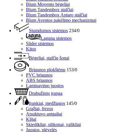
Blum Movento bėgeliai
Blum Tandembox stalčiai
Blum Tandembox Antaro stalčiai
Blum Aventos pakėlimo mechanizmai
Stumdomos sistemos
234/0
Laguna sistemos
Slider sistemos
Kitos
Bėgeliai, stalčių šonai
Briaunos plokštėms
153/0
PVC briaunos
ABS briaunos
Laminavimo juostos
Drabužinių įranga
Įrankiai, medžiagos
145/0
Grąžtai, frezos
Atsuktuvo antgaliai
Klijai
Skiedikliai, silikonai, valikliai
Juostos, plėvelės