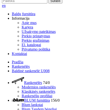
Surasti
en
Baldų furnitūra
Informacija
Apie mus
Karjera
Užsakymo pateikimas
Prekių pristatymas
Prekių grąžinimas
El. katalogai
Privatumo politika
Kontaktai
Pradžia
Rankenėlės
Baldinė rankenėlė U008
Rankenėlės
74/0
Modernios rankenėlės
Klasikinės rankenėlės
Rankenėlių profiliai
BLUM furnitūra
156/0
Blum lankstai
Blum Tandem bėgeliai