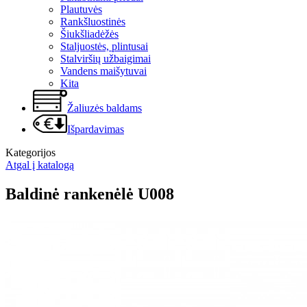
Plautuvės
Rankšluostinės
Šiukšliadėžės
Staljuostės, plintusai
Stalviršių užbaigimai
Vandens maišytuvai
Kita
Žaliuzės baldams
Išpardavimas
Kategorijos
Atgal į katalogą
Baldinė rankenėlė U008