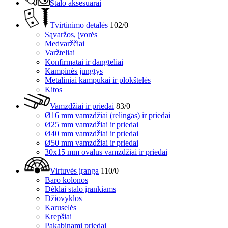
Stalo aksesuarai
Tvirtinimo detalės
102/0
Sąvaržos, įvorės
Medvaržčiai
Varžteliai
Konfirmatai ir dangteliai
Kampinės jungtys
Metaliniai kampukai ir plokštelės
Kitos
Vamzdžiai ir priedai
83/0
Ø16 mm vamzdžiai (relingas) ir priedai
Ø25 mm vamzdžiai ir priedai
Ø40 mm vamzdžiai ir priedai
Ø50 mm vamzdžiai ir priedai
30x15 mm ovalūs vamzdžiai ir priedai
Virtuvės įranga
110/0
Baro kolonos
Dėklai stalo įrankiams
Džiovyklos
Karuselės
Krepšiai
Pakabinami priedai