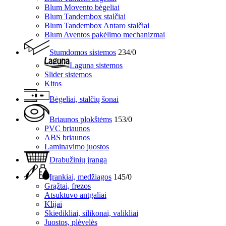
Blum Movento bėgeliai
Blum Tandembox stalčiai
Blum Tandembox Antaro stalčiai
Blum Aventos pakėlimo mechanizmai
Stumdomos sistemos
234/0
Laguna sistemos
Slider sistemos
Kitos
Bėgeliai, stalčių šonai
Briaunos plokštėms
153/0
PVC briaunos
ABS briaunos
Laminavimo juostos
Drabužinių įranga
Įrankiai, medžiagos
145/0
Grąžtai, frezos
Atsuktuvo antgaliai
Klijai
Skiedikliai, silikonai, valikliai
Juostos, plėvelės