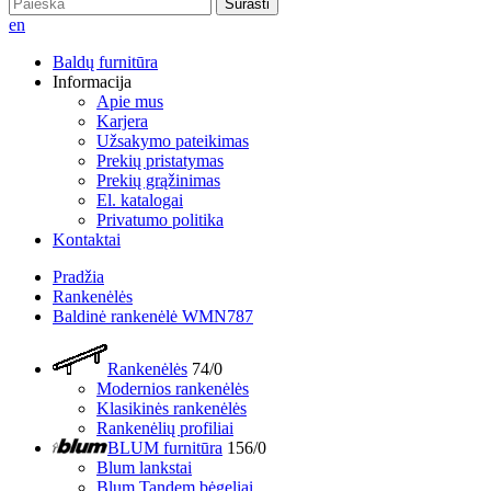
Surasti
en
Baldų furnitūra
Informacija
Apie mus
Karjera
Užsakymo pateikimas
Prekių pristatymas
Prekių grąžinimas
El. katalogai
Privatumo politika
Kontaktai
Pradžia
Rankenėlės
Baldinė rankenėlė WMN787
Rankenėlės
74/0
Modernios rankenėlės
Klasikinės rankenėlės
Rankenėlių profiliai
BLUM furnitūra
156/0
Blum lankstai
Blum Tandem bėgeliai