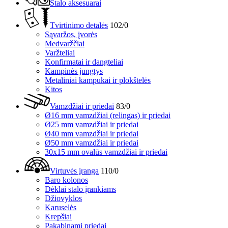
Stalo aksesuarai
Tvirtinimo detalės
102/0
Sąvaržos, įvorės
Medvaržčiai
Varžteliai
Konfirmatai ir dangteliai
Kampinės jungtys
Metaliniai kampukai ir plokštelės
Kitos
Vamzdžiai ir priedai
83/0
Ø16 mm vamzdžiai (relingas) ir priedai
Ø25 mm vamzdžiai ir priedai
Ø40 mm vamzdžiai ir priedai
Ø50 mm vamzdžiai ir priedai
30x15 mm ovalūs vamzdžiai ir priedai
Virtuvės įranga
110/0
Baro kolonos
Dėklai stalo įrankiams
Džiovyklos
Karuselės
Krepšiai
Pakabinami priedai