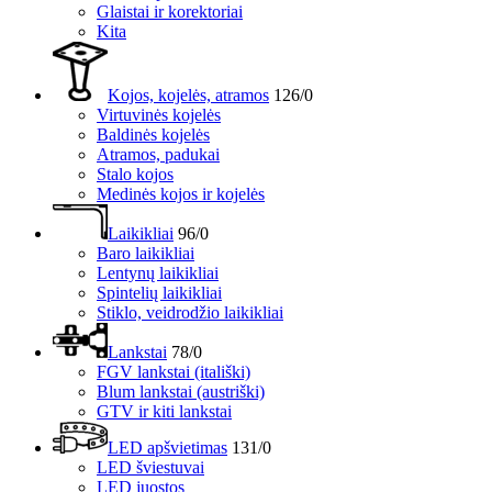
Glaistai ir korektoriai
Kita
Kojos, kojelės, atramos
126/0
Virtuvinės kojelės
Baldinės kojelės
Atramos, padukai
Stalo kojos
Medinės kojos ir kojelės
Laikikliai
96/0
Baro laikikliai
Lentynų laikikliai
Spintelių laikikliai
Stiklo, veidrodžio laikikliai
Lankstai
78/0
FGV lankstai (itališki)
Blum lankstai (austriški)
GTV ir kiti lankstai
LED apšvietimas
131/0
LED šviestuvai
LED juostos