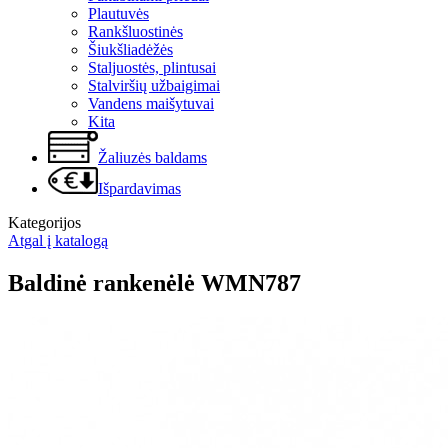
Plautuvės
Rankšluostinės
Šiukšliadėžės
Staljuostės, plintusai
Stalviršių užbaigimai
Vandens maišytuvai
Kita
Žaliuzės baldams
Išpardavimas
Kategorijos
Atgal į katalogą
Baldinė rankenėlė WMN787