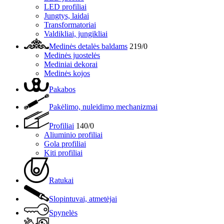
LED profiliai
Jungtys, laidai
Transformatoriai
Valdikliai, jungikliai
Medinės detalės baldams
219/0
Medinės juostelės
Mediniai dekorai
Medinės kojos
Pakabos
Pakėlimo, nuleidimo mechanizmai
Profiliai
140/0
Aliuminio profiliai
Gola profiliai
Kiti profiliai
Ratukai
Slopintuvai, atmetėjai
Spynelės