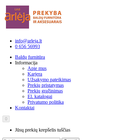
info@arleja.lt
0 656 56993
Baldų furnitūra
Informacija
Apie mus
Karjera
Užsakymo pateikimas
Prekių pristatymas
Prekių grąžinimas
El. katalogai
Privatumo politika
Kontaktai
0
Jūsų prekių krepšelis tuščias