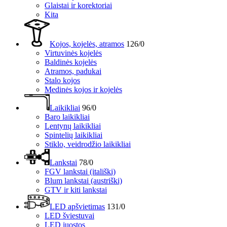
Glaistai ir korektoriai
Kita
Kojos, kojelės, atramos
126/0
Virtuvinės kojelės
Baldinės kojelės
Atramos, padukai
Stalo kojos
Medinės kojos ir kojelės
Laikikliai
96/0
Baro laikikliai
Lentynų laikikliai
Spintelių laikikliai
Stiklo, veidrodžio laikikliai
Lankstai
78/0
FGV lankstai (itališki)
Blum lankstai (austriški)
GTV ir kiti lankstai
LED apšvietimas
131/0
LED šviestuvai
LED juostos