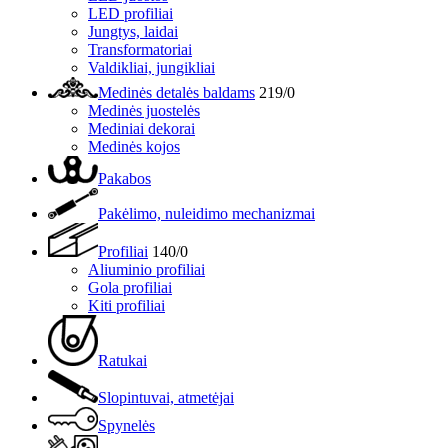
LED profiliai
Jungtys, laidai
Transformatoriai
Valdikliai, jungikliai
Medinės detalės baldams
219/0
Medinės juostelės
Mediniai dekorai
Medinės kojos
Pakabos
Pakėlimo, nuleidimo mechanizmai
Profiliai
140/0
Aliuminio profiliai
Gola profiliai
Kiti profiliai
Ratukai
Slopintuvai, atmetėjai
Spynelės