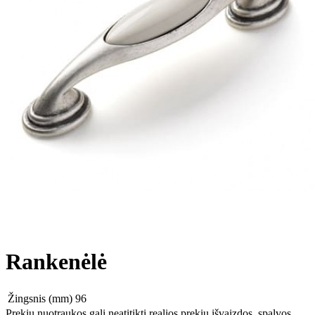
Rankenėlė
Žingsnis (mm)
96
Prekių nuotraukos gali neatitikti realios prekių išvaizdos, spalvos,