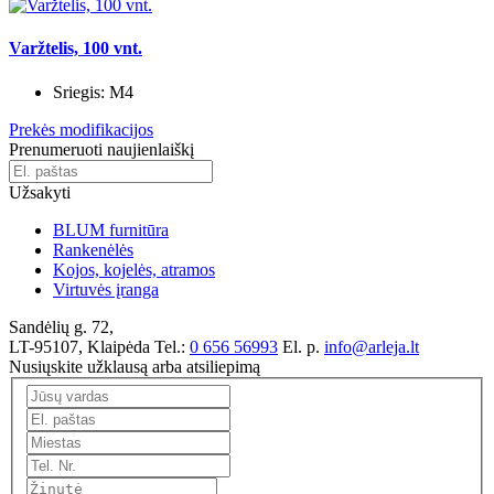
Varžtelis, 100 vnt.
Sriegis:
M4
Prekės modifikacijos
Prenumeruoti naujienlaiškį
Užsakyti
BLUM furnitūra
Rankenėlės
Kojos, kojelės, atramos
Virtuvės įranga
Sandėlių g. 72,
LT-95107, Klaipėda
Tel.:
0 656 56993
El. p.
info@arleja.lt
Nusiųskite užklausą arba atsiliepimą