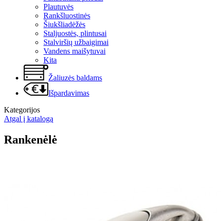
Plautuvės
Rankšluostinės
Šiukšliadėžės
Staljuostės, plintusai
Stalviršių užbaigimai
Vandens maišytuvai
Kita
Žaliuzės baldams
Išpardavimas
Kategorijos
Atgal į katalogą
Rankenėlė