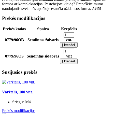
formos ar komplektacijos. Pastebėjote klaidą? Praneškite mums
naudojantis svetainės apačioje esančia užklausos forma. Ačiū!
Prekės modifikacijos
Prekės kodas
Spalva
Krepšelis
0779/96OB
Sendintas žalvaris
vnt.
Į krepšelį
0779/96OS
Sendintas sidabras
vnt
Į krepšelį
Susijusios prekės
Varžtelis, 100 vnt.
Sriegis:
M4
Prekės modifikacijos