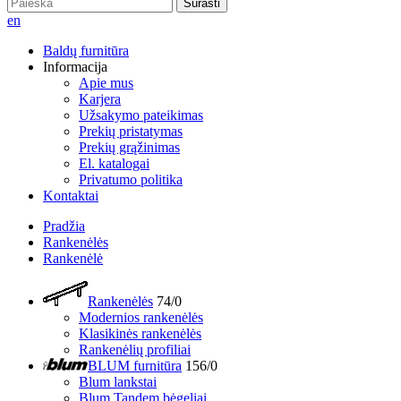
Surasti
en
Baldų furnitūra
Informacija
Apie mus
Karjera
Užsakymo pateikimas
Prekių pristatymas
Prekių grąžinimas
El. katalogai
Privatumo politika
Kontaktai
Pradžia
Rankenėlės
Rankenėlė
Rankenėlės
74/0
Modernios rankenėlės
Klasikinės rankenėlės
Rankenėlių profiliai
BLUM furnitūra
156/0
Blum lankstai
Blum Tandem bėgeliai