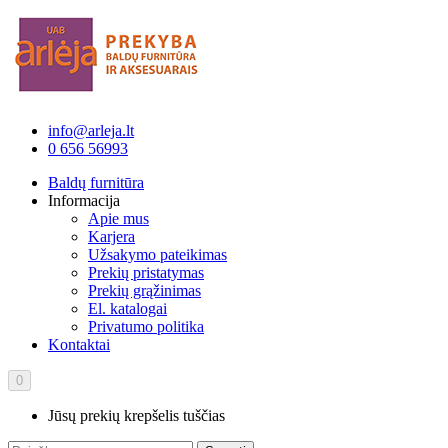
info@arleja.lt
0 656 56993
Baldų furnitūra
Informacija
Apie mus
Karjera
Užsakymo pateikimas
Prekių pristatymas
Prekių grąžinimas
El. katalogai
Privatumo politika
Kontaktai
0
Jūsų prekių krepšelis tuščias