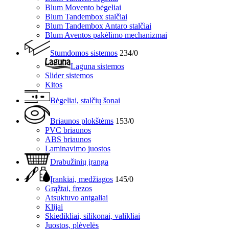
Blum Movento bėgeliai
Blum Tandembox stalčiai
Blum Tandembox Antaro stalčiai
Blum Aventos pakėlimo mechanizmai
Stumdomos sistemos
234/0
Laguna sistemos
Slider sistemos
Kitos
Bėgeliai, stalčių šonai
Briaunos plokštėms
153/0
PVC briaunos
ABS briaunos
Laminavimo juostos
Drabužinių įranga
Įrankiai, medžiagos
145/0
Grąžtai, frezos
Atsuktuvo antgaliai
Klijai
Skiedikliai, silikonai, valikliai
Juostos, plėvelės