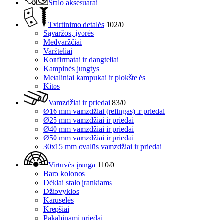
Stalo aksesuarai
Tvirtinimo detalės
102/0
Sąvaržos, įvorės
Medvaržčiai
Varžteliai
Konfirmatai ir dangteliai
Kampinės jungtys
Metaliniai kampukai ir plokštelės
Kitos
Vamzdžiai ir priedai
83/0
Ø16 mm vamzdžiai (relingas) ir priedai
Ø25 mm vamzdžiai ir priedai
Ø40 mm vamzdžiai ir priedai
Ø50 mm vamzdžiai ir priedai
30x15 mm ovalūs vamzdžiai ir priedai
Virtuvės įranga
110/0
Baro kolonos
Dėklai stalo įrankiams
Džiovyklos
Karuselės
Krepšiai
Pakabinami priedai