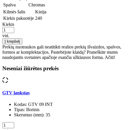
Spalva
Chromas
Kilmės šalis
Kinija
Kiekis pakuotėje
240
Kiekis
vnt.
Į krepšelį
Prekių nuotraukos gali neatitikti realios prekių išvaizdos, spalvos,
formos ar komplektacijos. Pastebėjote klaidą? Praneškite mums
naudojantis svetainės apačioje esančia užklausos forma. Ačiū!
Neseniai žiūrėtos prekės
GTV lankstas
Kodas:
GTV 09 INT
Tipas:
Išorinis
Skersmuo (mm):
35