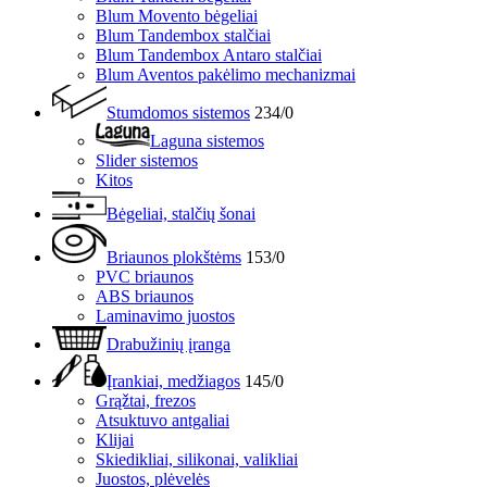
Blum Movento bėgeliai
Blum Tandembox stalčiai
Blum Tandembox Antaro stalčiai
Blum Aventos pakėlimo mechanizmai
Stumdomos sistemos
234/0
Laguna sistemos
Slider sistemos
Kitos
Bėgeliai, stalčių šonai
Briaunos plokštėms
153/0
PVC briaunos
ABS briaunos
Laminavimo juostos
Drabužinių įranga
Įrankiai, medžiagos
145/0
Grąžtai, frezos
Atsuktuvo antgaliai
Klijai
Skiedikliai, silikonai, valikliai
Juostos, plėvelės