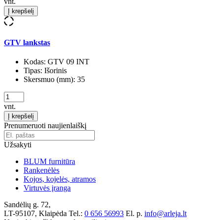
vnt.
Į krepšelį
GTV lankstas
Kodas:
GTV 09 INT
Tipas:
Išorinis
Skersmuo (mm):
35
vnt.
Į krepšelį
Prenumeruoti naujienlaiškį
Užsakyti
BLUM furnitūra
Rankenėlės
Kojos, kojelės, atramos
Virtuvės įranga
Sandėlių g. 72,
LT-95107, Klaipėda
Tel.:
0 656 56993
El. p.
info@arleja.lt