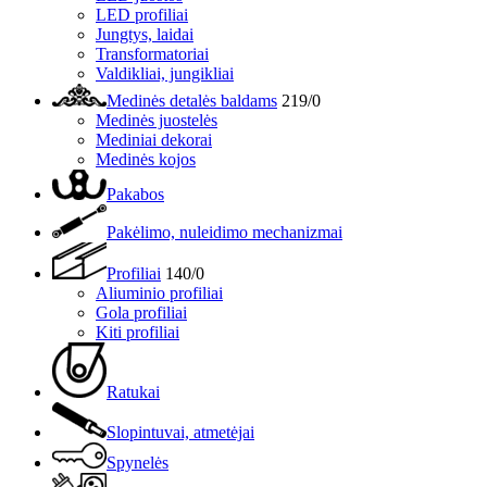
LED profiliai
Jungtys, laidai
Transformatoriai
Valdikliai, jungikliai
Medinės detalės baldams
219/0
Medinės juostelės
Mediniai dekorai
Medinės kojos
Pakabos
Pakėlimo, nuleidimo mechanizmai
Profiliai
140/0
Aliuminio profiliai
Gola profiliai
Kiti profiliai
Ratukai
Slopintuvai, atmetėjai
Spynelės