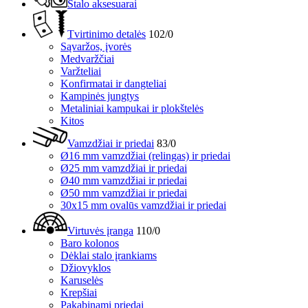
Stalo aksesuarai
Tvirtinimo detalės
102/0
Sąvaržos, įvorės
Medvaržčiai
Varžteliai
Konfirmatai ir dangteliai
Kampinės jungtys
Metaliniai kampukai ir plokštelės
Kitos
Vamzdžiai ir priedai
83/0
Ø16 mm vamzdžiai (relingas) ir priedai
Ø25 mm vamzdžiai ir priedai
Ø40 mm vamzdžiai ir priedai
Ø50 mm vamzdžiai ir priedai
30x15 mm ovalūs vamzdžiai ir priedai
Virtuvės įranga
110/0
Baro kolonos
Dėklai stalo įrankiams
Džiovyklos
Karuselės
Krepšiai
Pakabinami priedai