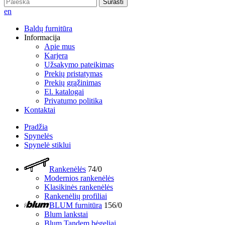
Surasti
en
Baldų furnitūra
Informacija
Apie mus
Karjera
Užsakymo pateikimas
Prekių pristatymas
Prekių grąžinimas
El. katalogai
Privatumo politika
Kontaktai
Pradžia
Spynelės
Spynelė stiklui
Rankenėlės
74/0
Modernios rankenėlės
Klasikinės rankenėlės
Rankenėlių profiliai
BLUM furnitūra
156/0
Blum lankstai
Blum Tandem bėgeliai