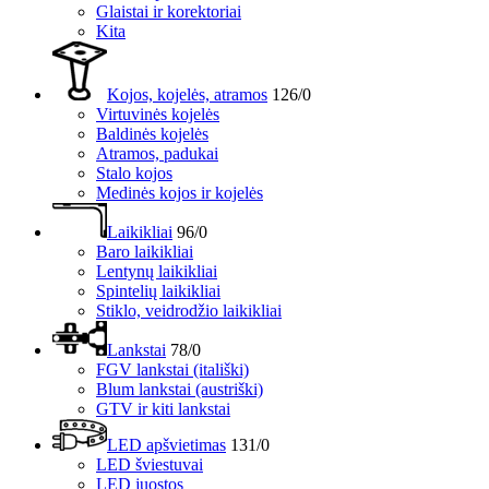
Glaistai ir korektoriai
Kita
Kojos, kojelės, atramos
126/0
Virtuvinės kojelės
Baldinės kojelės
Atramos, padukai
Stalo kojos
Medinės kojos ir kojelės
Laikikliai
96/0
Baro laikikliai
Lentynų laikikliai
Spintelių laikikliai
Stiklo, veidrodžio laikikliai
Lankstai
78/0
FGV lankstai (itališki)
Blum lankstai (austriški)
GTV ir kiti lankstai
LED apšvietimas
131/0
LED šviestuvai
LED juostos