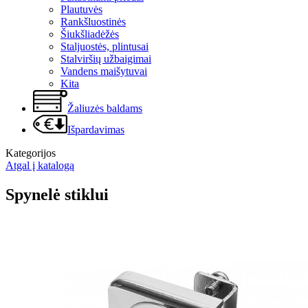
Plautuvės
Rankšluostinės
Šiukšliadėžės
Staljuostės, plintusai
Stalviršių užbaigimai
Vandens maišytuvai
Kita
Žaliuzės baldams
Išpardavimas
Kategorijos
Atgal į katalogą
Spynelė stiklui