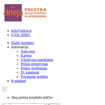
info@arleja.lt
0 656 56993
Baldų furnitūra
Informacija
Apie mus
Karjera
Užsakymo pateikimas
Prekių pristatymas
Prekių grąžinimas
El. katalogai
Privatumo politika
Kontaktai
0
Jūsų prekių krepšelis tuščias