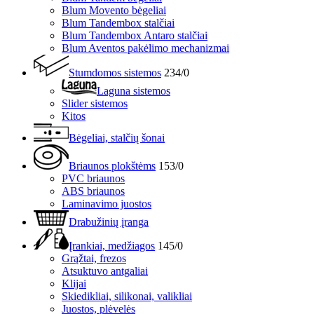
Blum Movento bėgeliai
Blum Tandembox stalčiai
Blum Tandembox Antaro stalčiai
Blum Aventos pakėlimo mechanizmai
Stumdomos sistemos
234/0
Laguna sistemos
Slider sistemos
Kitos
Bėgeliai, stalčių šonai
Briaunos plokštėms
153/0
PVC briaunos
ABS briaunos
Laminavimo juostos
Drabužinių įranga
Įrankiai, medžiagos
145/0
Grąžtai, frezos
Atsuktuvo antgaliai
Klijai
Skiedikliai, silikonai, valikliai
Juostos, plėvelės