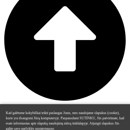
Kad galėtume kokybiškai teikti paslaugas Jums, mes naudojame slapukus (cookie),
kurie yra išsaugomi Jūsų kompiuteryje. Paspausdami SUTINKU, Jūs patvirtinate, kad
esate informuotas apie slapukų naudojimą mūsų tinklalapyje. Atjungti slapukus Jūs
galite savo naršyklės nustatymuose.