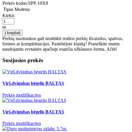
Prekės kodas:
SPP-10X8
Tipas
Modena
Kiekis
m
Į krepšelį
Prekių nuotraukos gali neatitikti realios prekių išvaizdos, spalvos,
formos ar komplektacijos. Pastebėjote klaidą? Praneškite mums
naudojantis svetainės apačioje esančia užklausos forma. Ačiū!
Susijusios prekės
Virš.dvigubas bėgelis BALTAS
Prekės modifikacijos
Virš.dvigubas bėgelis BALTAS
Prekės modifikacijos