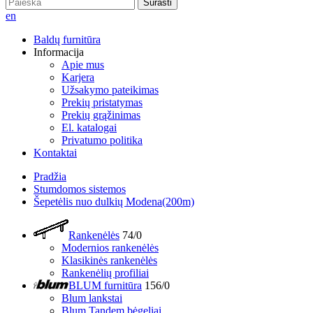
Surasti
en
Baldų furnitūra
Informacija
Apie mus
Karjera
Užsakymo pateikimas
Prekių pristatymas
Prekių grąžinimas
El. katalogai
Privatumo politika
Kontaktai
Pradžia
Stumdomos sistemos
Šepetėlis nuo dulkių Modena(200m)
Rankenėlės
74/0
Modernios rankenėlės
Klasikinės rankenėlės
Rankenėlių profiliai
BLUM furnitūra
156/0
Blum lankstai
Blum Tandem bėgeliai