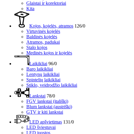
Glaistai ir korektoriai
Kita
Kojos, kojelės, atramos
126/0
Virtuvinės kojelės
Baldinės kojelės
Atramos, padukai
Stalo kojos
Medinės kojos ir kojelės
Laikikliai
96/0
Baro laikikliai
Lentynų laikikliai
Spintelių laikikliai
Stiklo, veidrodžio laikikliai
Lankstai
78/0
FGV lankstai (itališki)
Blum lankstai (austriški)
GTV ir kiti lankstai
LED apšvietimas
131/0
LED šviestuvai
LED juostos