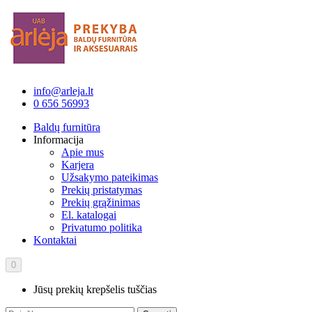
info@arleja.lt
0 656 56993
Baldų furnitūra
Informacija
Apie mus
Karjera
Užsakymo pateikimas
Prekių pristatymas
Prekių grąžinimas
El. katalogai
Privatumo politika
Kontaktai
0
Jūsų prekių krepšelis tuščias