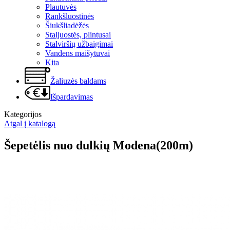
Plautuvės
Rankšluostinės
Šiukšliadėžės
Staljuostės, plintusai
Stalviršių užbaigimai
Vandens maišytuvai
Kita
Žaliuzės baldams
Išpardavimas
Kategorijos
Atgal į katalogą
Šepetėlis nuo dulkių Modena(200m)