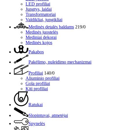
LED profiliai
Jungtys, laidai
Transformatoriai
Valdikliai, jungikliai
Medinės detalės baldams
219/0
Medinės juostelės
Mediniai dekorai
Medinės kojos
Pakabos
Pakėlimo, nuleidimo mechanizmai
Profiliai
140/0
Aliuminio profiliai
Gola profiliai
Kiti profiliai
Ratukai
Slopintuvai, atmetėjai
Spynelės