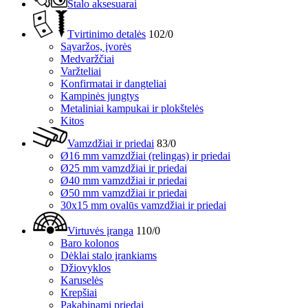
Stalo aksesuarai
Tvirtinimo detalės
102/0
Sąvaržos, įvorės
Medvaržčiai
Varžteliai
Konfirmatai ir dangteliai
Kampinės jungtys
Metaliniai kampukai ir plokštelės
Kitos
Vamzdžiai ir priedai
83/0
Ø16 mm vamzdžiai (relingas) ir priedai
Ø25 mm vamzdžiai ir priedai
Ø40 mm vamzdžiai ir priedai
Ø50 mm vamzdžiai ir priedai
30x15 mm ovalūs vamzdžiai ir priedai
Virtuvės įranga
110/0
Baro kolonos
Dėklai stalo įrankiams
Džiovyklos
Karuselės
Krepšiai
Pakabinami priedai