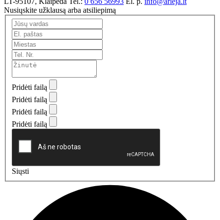
LT-95107, Klaipėda
Tel.:
0 656 56993
El. p.
info@arleja.lt
Nusiųskite užklausą arba atsiliepimą
Pridėti failą
Pridėti failą
Pridėti failą
Pridėti failą
Siųsti