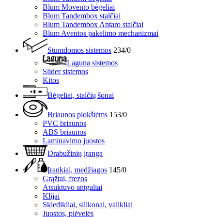
Blum Movento bėgeliai
Blum Tandembox stalčiai
Blum Tandembox Antaro stalčiai
Blum Aventos pakėlimo mechanizmai
Stumdomos sistemos
234/0
Laguna sistemos
Slider sistemos
Kitos
Bėgeliai, stalčių šonai
Briaunos plokštėms
153/0
PVC briaunos
ABS briaunos
Laminavimo juostos
Drabužinių įranga
Įrankiai, medžiagos
145/0
Grąžtai, frezos
Atsuktuvo antgaliai
Klijai
Skiedikliai, silikonai, valikliai
Juostos, plėvelės