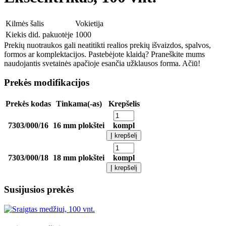
Kilmės šalis
Vokietija
Kiekis did. pakuotėje
1000
Prekių nuotraukos gali neatitikti realios prekių išvaizdos, spalvos,
formos ar komplektacijos. Pastebėjote klaidą? Praneškite mums
naudojantis svetainės apačioje esančia užklausos forma. Ačiū!
Prekės modifikacijos
Prekės kodas
Tinkama(-as)
Krepšelis
7303/000/16
16 mm plokštei
kompl
Į krepšelį
7303/000/18
18 mm plokštei
kompl
Į krepšelį
Susijusios prekės