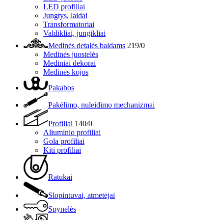
LED profiliai
Jungtys, laidai
Transformatoriai
Valdikliai, jungikliai
Medinės detalės baldams
219/0
Medinės juostelės
Mediniai dekorai
Medinės kojos
Pakabos
Pakėlimo, nuleidimo mechanizmai
Profiliai
140/0
Aliuminio profiliai
Gola profiliai
Kiti profiliai
Ratukai
Slopintuvai, atmetėjai
Spynelės