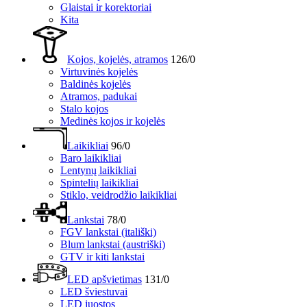
Glaistai ir korektoriai
Kita
Kojos, kojelės, atramos
126/0
Virtuvinės kojelės
Baldinės kojelės
Atramos, padukai
Stalo kojos
Medinės kojos ir kojelės
Laikikliai
96/0
Baro laikikliai
Lentynų laikikliai
Spintelių laikikliai
Stiklo, veidrodžio laikikliai
Lankstai
78/0
FGV lankstai (itališki)
Blum lankstai (austriški)
GTV ir kiti lankstai
LED apšvietimas
131/0
LED šviestuvai
LED juostos