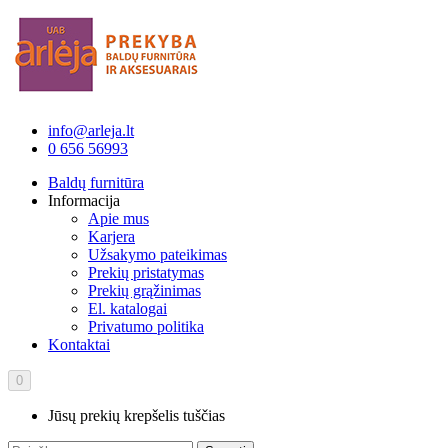
info@arleja.lt
0 656 56993
Baldų furnitūra
Informacija
Apie mus
Karjera
Užsakymo pateikimas
Prekių pristatymas
Prekių grąžinimas
El. katalogai
Privatumo politika
Kontaktai
0
Jūsų prekių krepšelis tuščias