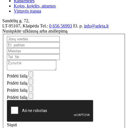
Rankenėlės
Kojos, kojelės, atramos
Virtuvės įranga
Sandėlių g. 72,
LT-95107, Klaipėda
Tel.:
0 656 56993
El. p.
info@arleja.lt
Nusiųskite užklausą arba atsiliepimą
Pridėti failą
Pridėti failą
Pridėti failą
Pridėti failą
Siųsti