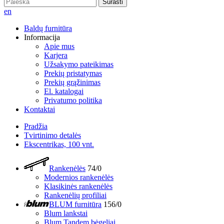
Surasti
en
Baldų furnitūra
Informacija
Apie mus
Karjera
Užsakymo pateikimas
Prekių pristatymas
Prekių grąžinimas
El. katalogai
Privatumo politika
Kontaktai
Pradžia
Tvirtinimo detalės
Ekscentrikas, 100 vnt.
Rankenėlės
74/0
Modernios rankenėlės
Klasikinės rankenėlės
Rankenėlių profiliai
BLUM furnitūra
156/0
Blum lankstai
Blum Tandem bėgeliai