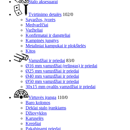
Stalo aksesuarai
Tvirtinimo detalės
102/0
Sąvaržos, įvorės
Medvaržčiai
Varžteliai
Konfirmatai ir dangteliai
Kampinės jungtys
Metaliniai kampukai ir plokštelės
Kitos
Vamzdžiai ir priedai
83/0
Ø16 mm vamzdžiai (relingas) ir priedai
Ø25 mm vamzdžiai ir priedai
Ø40 mm vamzdžiai ir priedai
Ø50 mm vamzdžiai ir priedai
30x15 mm ovalūs vamzdžiai ir priedai
Virtuvės įranga
110/0
Baro kolonos
Dėklai stalo įrankiams
Džiovyklos
Karuselės
Krepšiai
Pakabinami priedai