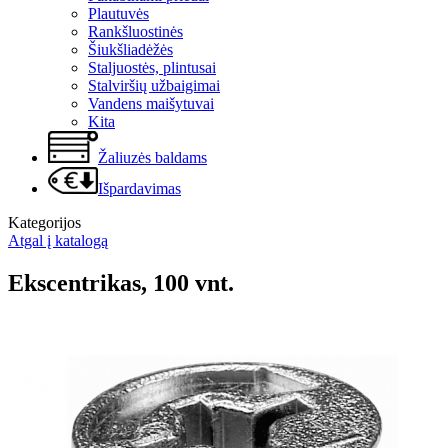
Plautuvės
Rankšluostinės
Šiukšliadėžės
Staljuostės, plintusai
Stalviršių užbaigimai
Vandens maišytuvai
Kita
Žaliuzės baldams
Išpardavimas
Kategorijos
Atgal į katalogą
Ekscentrikas, 100 vnt.