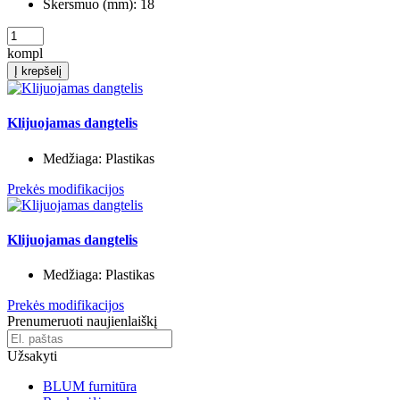
Skersmuo (mm):
18
kompl
Į krepšelį
Klijuojamas dangtelis
Medžiaga:
Plastikas
Prekės modifikacijos
Klijuojamas dangtelis
Medžiaga:
Plastikas
Prekės modifikacijos
Prenumeruoti naujienlaiškį
Užsakyti
BLUM furnitūra