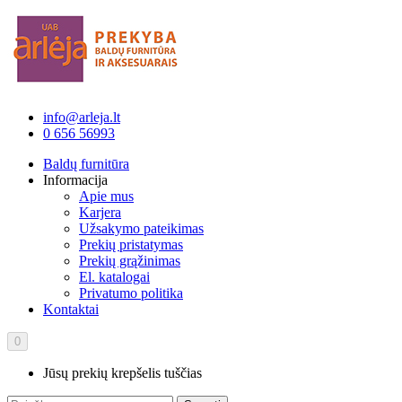
info@arleja.lt
0 656 56993
Baldų furnitūra
Informacija
Apie mus
Karjera
Užsakymo pateikimas
Prekių pristatymas
Prekių grąžinimas
El. katalogai
Privatumo politika
Kontaktai
0
Jūsų prekių krepšelis tuščias