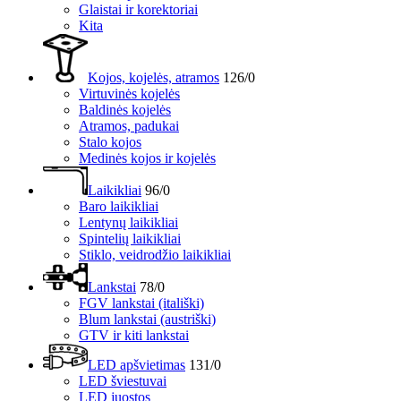
Glaistai ir korektoriai
Kita
Kojos, kojelės, atramos
126/0
Virtuvinės kojelės
Baldinės kojelės
Atramos, padukai
Stalo kojos
Medinės kojos ir kojelės
Laikikliai
96/0
Baro laikikliai
Lentynų laikikliai
Spintelių laikikliai
Stiklo, veidrodžio laikikliai
Lankstai
78/0
FGV lankstai (itališki)
Blum lankstai (austriški)
GTV ir kiti lankstai
LED apšvietimas
131/0
LED šviestuvai
LED juostos