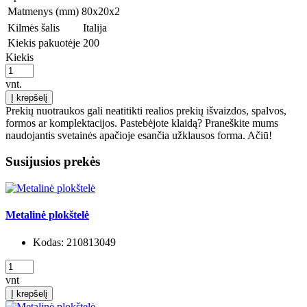
Matmenys (mm)
80x20x2
Kilmės šalis
Italija
Kiekis pakuotėje
200
Kiekis
vnt.
Į krepšelį
Prekių nuotraukos gali neatitikti realios prekių išvaizdos, spalvos,
formos ar komplektacijos. Pastebėjote klaidą? Praneškite mums
naudojantis svetainės apačioje esančia užklausos forma. Ačiū!
Susijusios prekės
Metalinė plokštelė
Kodas:
210813049
vnt
Į krepšelį