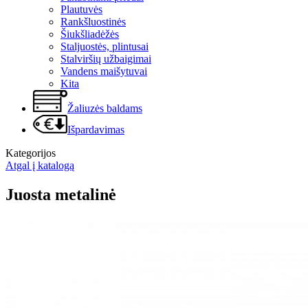
Plautuvės
Rankšluostinės
Šiukšliadėžės
Staljuostės, plintusai
Stalviršių užbaigimai
Vandens maišytuvai
Kita
Žaliuzės baldams
Išpardavimas
Kategorijos
Atgal į katalogą
Juosta metalinė