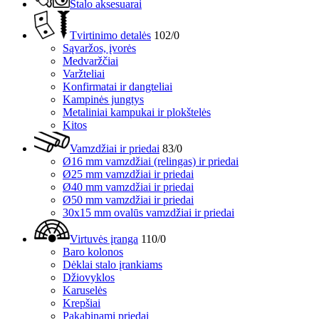
Stalo aksesuarai
Tvirtinimo detalės
102/0
Sąvaržos, įvorės
Medvaržčiai
Varžteliai
Konfirmatai ir dangteliai
Kampinės jungtys
Metaliniai kampukai ir plokštelės
Kitos
Vamzdžiai ir priedai
83/0
Ø16 mm vamzdžiai (relingas) ir priedai
Ø25 mm vamzdžiai ir priedai
Ø40 mm vamzdžiai ir priedai
Ø50 mm vamzdžiai ir priedai
30x15 mm ovalūs vamzdžiai ir priedai
Virtuvės įranga
110/0
Baro kolonos
Dėklai stalo įrankiams
Džiovyklos
Karuselės
Krepšiai
Pakabinami priedai