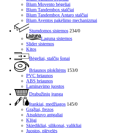
Blum Movento bėgeliai
Blum Tandembox stalčiai
Blum Tandembox Antaro stalčiai
Blum Aventos pakėlimo mechanizmai
Stumdomos sistemos
234/0
Laguna sistemos
Slider sistemos
Kitos
Bėgeliai, stalčių šonai
Briaunos plokštėms
153/0
PVC briaunos
ABS briaunos
Laminavimo juostos
Drabužinių įranga
Įrankiai, medžiagos
145/0
Grąžtai, frezos
Atsuktuvo antgaliai
Klijai
Skiedikliai, silikonai, valikliai
Juostos, plėvelės