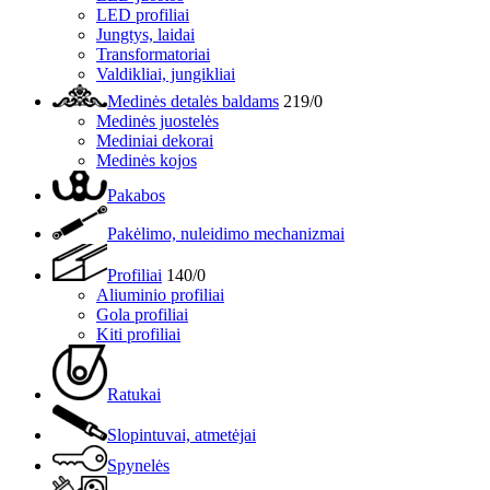
LED profiliai
Jungtys, laidai
Transformatoriai
Valdikliai, jungikliai
Medinės detalės baldams
219/0
Medinės juostelės
Mediniai dekorai
Medinės kojos
Pakabos
Pakėlimo, nuleidimo mechanizmai
Profiliai
140/0
Aliuminio profiliai
Gola profiliai
Kiti profiliai
Ratukai
Slopintuvai, atmetėjai
Spynelės