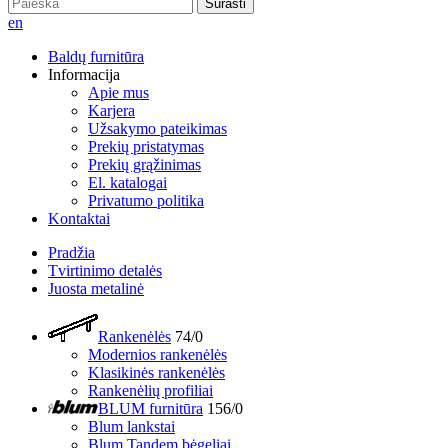
Surasti
en
Baldų furnitūra
Informacija
Apie mus
Karjera
Užsakymo pateikimas
Prekių pristatymas
Prekių grąžinimas
El. katalogai
Privatumo politika
Kontaktai
Pradžia
Tvirtinimo detalės
Juosta metalinė
Rankenėlės
74/0
Modernios rankenėlės
Klasikinės rankenėlės
Rankenėlių profiliai
BLUM furnitūra
156/0
Blum lankstai
Blum Tandem bėgeliai