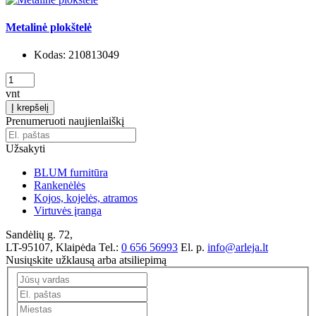
Metalinė plokštelė
Kodas:
210813049
vnt
Į krepšelį
Prenumeruoti naujienlaiškį
Užsakyti
BLUM furnitūra
Rankenėlės
Kojos, kojelės, atramos
Virtuvės įranga
Sandėlių g. 72,
LT-95107, Klaipėda
Tel.:
0 656 56993
El. p.
info@arleja.lt
Nusiųskite užklausą arba atsiliepimą