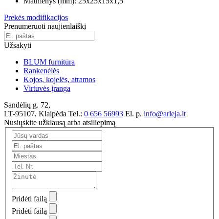
Matmenys (mm):
25x25x15x1,5
Prekės modifikacijos
Prenumeruoti naujienlaiškį
Užsakyti
BLUM furnitūra
Rankenėlės
Kojos, kojelės, atramos
Virtuvės įranga
Sandėlių g. 72,
LT-95107, Klaipėda
Tel.:
0 656 56993
El. p.
info@arleja.lt
Nusiųskite užklausą arba atsiliepimą
Pridėti failą
Pridėti failą