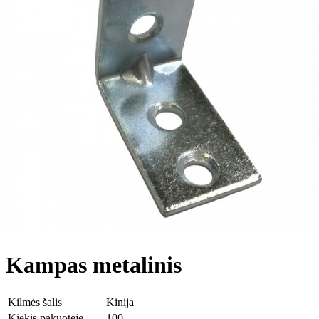
Kampas metalinis
Kilmės šalis
Kinija
Kiekis pakuotėje
100