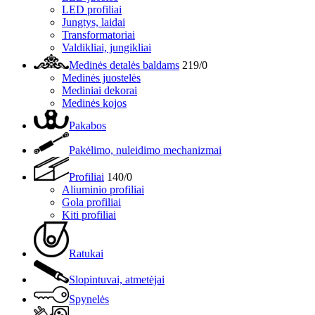
LED profiliai
Jungtys, laidai
Transformatoriai
Valdikliai, jungikliai
Medinės detalės baldams
219/0
Medinės juostelės
Mediniai dekorai
Medinės kojos
Pakabos
Pakėlimo, nuleidimo mechanizmai
Profiliai
140/0
Aliuminio profiliai
Gola profiliai
Kiti profiliai
Ratukai
Slopintuvai, atmetėjai
Spynelės