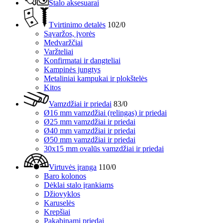
Stalo aksesuarai
Tvirtinimo detalės
102/0
Sąvaržos, įvorės
Medvaržčiai
Varžteliai
Konfirmatai ir dangteliai
Kampinės jungtys
Metaliniai kampukai ir plokštelės
Kitos
Vamzdžiai ir priedai
83/0
Ø16 mm vamzdžiai (relingas) ir priedai
Ø25 mm vamzdžiai ir priedai
Ø40 mm vamzdžiai ir priedai
Ø50 mm vamzdžiai ir priedai
30x15 mm ovalūs vamzdžiai ir priedai
Virtuvės įranga
110/0
Baro kolonos
Dėklai stalo įrankiams
Džiovyklos
Karuselės
Krepšiai
Pakabinami priedai