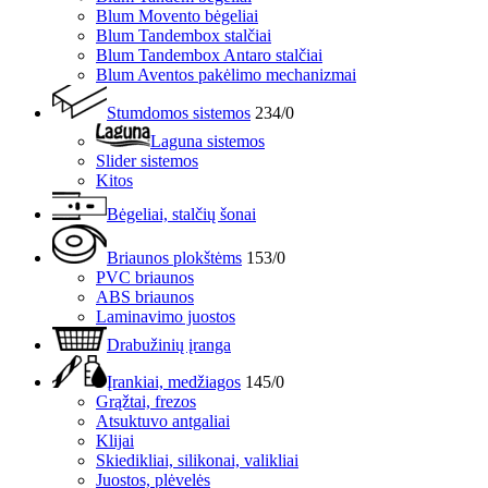
Blum Movento bėgeliai
Blum Tandembox stalčiai
Blum Tandembox Antaro stalčiai
Blum Aventos pakėlimo mechanizmai
Stumdomos sistemos
234/0
Laguna sistemos
Slider sistemos
Kitos
Bėgeliai, stalčių šonai
Briaunos plokštėms
153/0
PVC briaunos
ABS briaunos
Laminavimo juostos
Drabužinių įranga
Įrankiai, medžiagos
145/0
Grąžtai, frezos
Atsuktuvo antgaliai
Klijai
Skiedikliai, silikonai, valikliai
Juostos, plėvelės