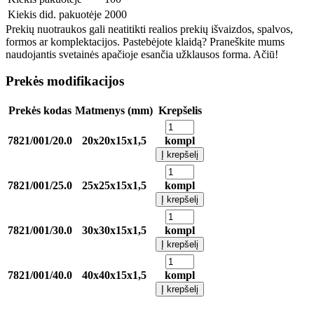
Kiekis did. pakuotėje
2000
Prekių nuotraukos gali neatitikti realios prekių išvaizdos, spalvos,
formos ar komplektacijos. Pastebėjote klaidą? Praneškite mums
naudojantis svetainės apačioje esančia užklausos forma. Ačiū!
Prekės modifikacijos
Prekės kodas
Matmenys (mm)
Krepšelis
7821/001/20.0
20x20x15x1,5
kompl
Į krepšelį
7821/001/25.0
25x25x15x1,5
kompl
Į krepšelį
7821/001/30.0
30x30x15x1,5
kompl
Į krepšelį
7821/001/40.0
40x40x15x1,5
kompl
Į krepšelį