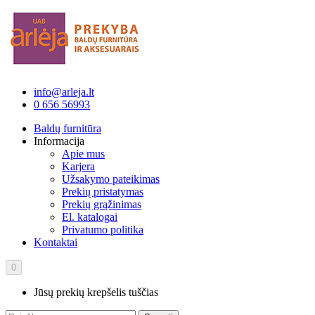
info@arleja.lt
0 656 56993
Baldų furnitūra
Informacija
Apie mus
Karjera
Užsakymo pateikimas
Prekių pristatymas
Prekių grąžinimas
El. katalogai
Privatumo politika
Kontaktai
0
Jūsų prekių krepšelis tuščias