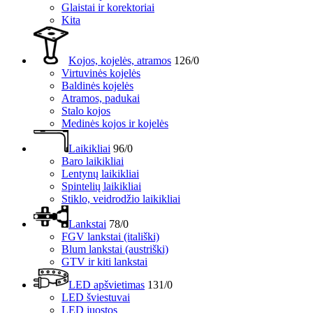
Glaistai ir korektoriai
Kita
Kojos, kojelės, atramos
126/0
Virtuvinės kojelės
Baldinės kojelės
Atramos, padukai
Stalo kojos
Medinės kojos ir kojelės
Laikikliai
96/0
Baro laikikliai
Lentynų laikikliai
Spintelių laikikliai
Stiklo, veidrodžio laikikliai
Lankstai
78/0
FGV lankstai (itališki)
Blum lankstai (austriški)
GTV ir kiti lankstai
LED apšvietimas
131/0
LED šviestuvai
LED juostos