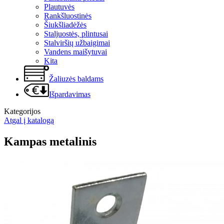
Plautuvės
Rankšluostinės
Šiukšliadėžės
Staljuostės, plintusai
Stalviršių užbaigimai
Vandens maišytuvai
Kita
Žaliuzės baldams
Išpardavimas
Kategorijos
Atgal į katalogą
Kampas metalinis