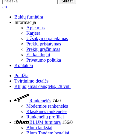
Surasti
en
Baldų furnitūra
Informacija
Apie mus
Karjera
Užsakymo pateikimas
Prekių pristatymas
Prekių grąžinimas
El. katalogai
Privatumo politika
Kontaktai
Pradžia
Tvirtinimo detalės
Klijuojamas dangtelis, 28 vnt.
Rankenėlės
74/0
Modernios rankenėlės
Klasikinės rankenėlės
Rankenėlių profiliai
BLUM furnitūra
156/0
Blum lankstai
Blum Tandem bėgeliai