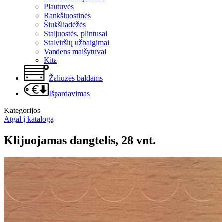
Plautuvės
Rankšluostinės
Šiukšliadėžės
Staljuostės, plintusai
Stalviršių užbaigimai
Vandens maišytuvai
Kita
Žaliuzės baldams
Išpardavimas
Kategorijos
Atgal į katalogą
Klijuojamas dangtelis, 28 vnt.