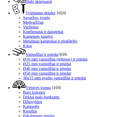
Stalo aksesuarai
Tvirtinimo detalės
102/0
Sąvaržos, įvorės
Medvaržčiai
Varžteliai
Konfirmatai ir dangteliai
Kampinės jungtys
Metaliniai kampukai ir plokštelės
Kitos
Vamzdžiai ir priedai
83/0
Ø16 mm vamzdžiai (relingas) ir priedai
Ø25 mm vamzdžiai ir priedai
Ø40 mm vamzdžiai ir priedai
Ø50 mm vamzdžiai ir priedai
30x15 mm ovalūs vamzdžiai ir priedai
Virtuvės įranga
110/0
Baro kolonos
Dėklai stalo įrankiams
Džiovyklos
Karuselės
Krepšiai
Pakabinami priedai