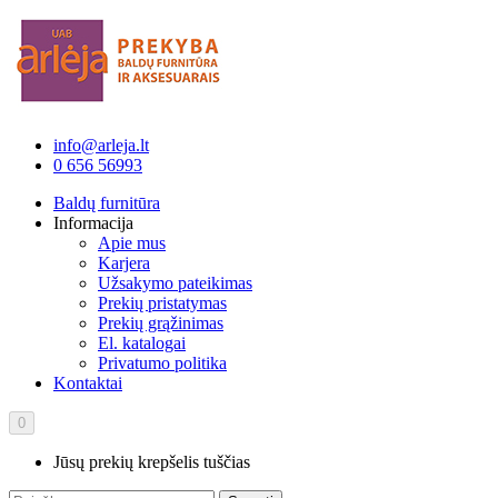
info@arleja.lt
0 656 56993
Baldų furnitūra
Informacija
Apie mus
Karjera
Užsakymo pateikimas
Prekių pristatymas
Prekių grąžinimas
El. katalogai
Privatumo politika
Kontaktai
0
Jūsų prekių krepšelis tuščias