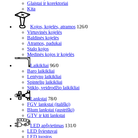
Glaistai ir korektoriai
Kita
Kojos, kojelės, atramos
126/0
Virtuvinės kojelės
Baldinės kojelės
Atramos, padukai
Stalo kojos
Medinės kojos ir kojelės
Laikikliai
96/0
Baro laikikliai
Lentynų laikikliai
Spintelių laikikliai
Stiklo, veidrodžio laikikliai
Lankstai
78/0
FGV lankstai (itališki)
Blum lankstai (austriški)
GTV ir kiti lankstai
LED apšvietimas
131/0
LED šviestuvai
LED juostos