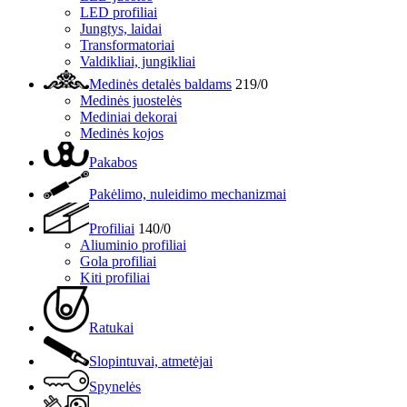
LED profiliai
Jungtys, laidai
Transformatoriai
Valdikliai, jungikliai
Medinės detalės baldams
219/0
Medinės juostelės
Mediniai dekorai
Medinės kojos
Pakabos
Pakėlimo, nuleidimo mechanizmai
Profiliai
140/0
Aliuminio profiliai
Gola profiliai
Kiti profiliai
Ratukai
Slopintuvai, atmetėjai
Spynelės