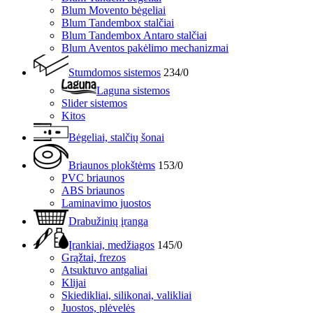
Blum Movento bėgeliai
Blum Tandembox stalčiai
Blum Tandembox Antaro stalčiai
Blum Aventos pakėlimo mechanizmai
Stumdomos sistemos
234/0
Laguna sistemos
Slider sistemos
Kitos
Bėgeliai, stalčių šonai
Briaunos plokštėms
153/0
PVC briaunos
ABS briaunos
Laminavimo juostos
Drabužinių įranga
Įrankiai, medžiagos
145/0
Grąžtai, frezos
Atsuktuvo antgaliai
Klijai
Skiedikliai, silikonai, valikliai
Juostos, plėvelės