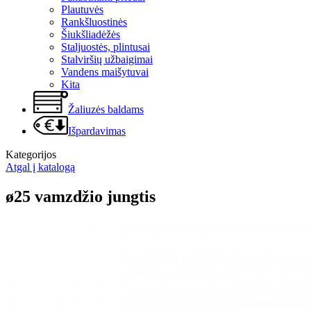
Plautuvės
Rankšluostinės
Šiukšliadėžės
Staljuostės, plintusai
Stalviršių užbaigimai
Vandens maišytuvai
Kita
Žaliuzės baldams
Išpardavimas
Kategorijos
Atgal į katalogą
ø25 vamzdžio jungtis