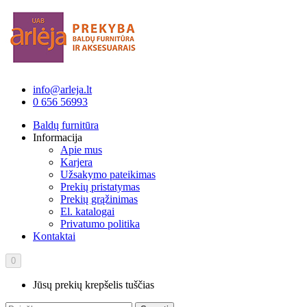
info@arleja.lt
0 656 56993
Baldų furnitūra
Informacija
Apie mus
Karjera
Užsakymo pateikimas
Prekių pristatymas
Prekių grąžinimas
El. katalogai
Privatumo politika
Kontaktai
0
Jūsų prekių krepšelis tuščias