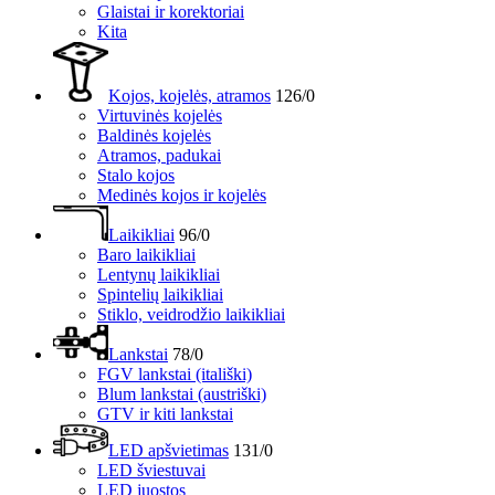
Glaistai ir korektoriai
Kita
Kojos, kojelės, atramos
126/0
Virtuvinės kojelės
Baldinės kojelės
Atramos, padukai
Stalo kojos
Medinės kojos ir kojelės
Laikikliai
96/0
Baro laikikliai
Lentynų laikikliai
Spintelių laikikliai
Stiklo, veidrodžio laikikliai
Lankstai
78/0
FGV lankstai (itališki)
Blum lankstai (austriški)
GTV ir kiti lankstai
LED apšvietimas
131/0
LED šviestuvai
LED juostos