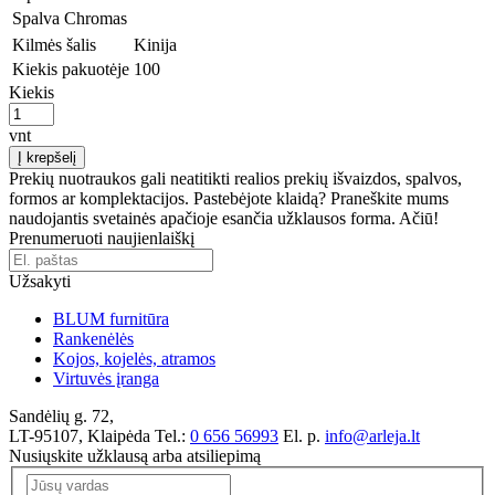
Spalva
Chromas
Kilmės šalis
Kinija
Kiekis pakuotėje
100
Kiekis
vnt
Į krepšelį
Prekių nuotraukos gali neatitikti realios prekių išvaizdos, spalvos,
formos ar komplektacijos. Pastebėjote klaidą? Praneškite mums
naudojantis svetainės apačioje esančia užklausos forma. Ačiū!
Prenumeruoti naujienlaiškį
Užsakyti
BLUM furnitūra
Rankenėlės
Kojos, kojelės, atramos
Virtuvės įranga
Sandėlių g. 72,
LT-95107, Klaipėda
Tel.:
0 656 56993
El. p.
info@arleja.lt
Nusiųskite užklausą arba atsiliepimą