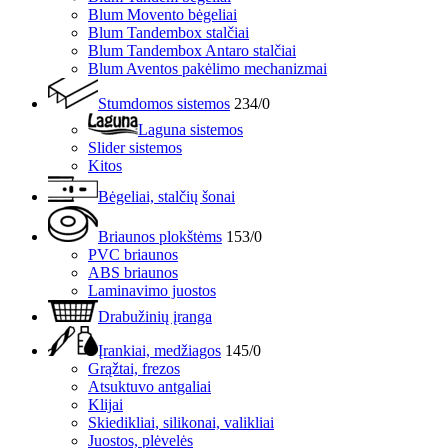
Blum Movento bėgeliai
Blum Tandembox stalčiai
Blum Tandembox Antaro stalčiai
Blum Aventos pakėlimo mechanizmai
Stumdomos sistemos
234/0
Laguna sistemos
Slider sistemos
Kitos
Bėgeliai, stalčių šonai
Briaunos plokštėms
153/0
PVC briaunos
ABS briaunos
Laminavimo juostos
Drabužinių įranga
Įrankiai, medžiagos
145/0
Grąžtai, frezos
Atsuktuvo antgaliai
Klijai
Skiedikliai, silikonai, valikliai
Juostos, plėvelės