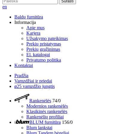
Surasti
en
Baldų furnitūra
Informacija
Apie mus
Karjera
Užsakymo pateikimas
Prekių pristatymas
Prekių grąžinimas
El. katalogai
Privatumo politika
Kontaktai
Pradžia
Vamzdžiai ir priedai
ø25 vamzdžio jungtis
Rankenėlės
74/0
Modernios rankenėlės
Klasikinės rankenėlės
Rankenėlių profiliai
BLUM furnitūra
156/0
Blum lankstai
Blum Tandem bėgeliai