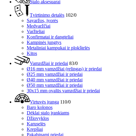
Stalo aksesuarai
Tvirtinimo detalės
102/0
Sąvaržos, įvorės
Medvaržčiai
Varžteliai
Konfirmatai ir dangteliai
Kampinės jungtys
Metaliniai kampukai ir plokštelės
Kitos
Vamzdžiai ir priedai
83/0
Ø16 mm vamzdžiai (relingas) ir priedai
Ø25 mm vamzdžiai ir priedai
Ø40 mm vamzdžiai ir priedai
Ø50 mm vamzdžiai ir priedai
30x15 mm ovalūs vamzdžiai ir priedai
Virtuvės įranga
110/0
Baro kolonos
Dėklai stalo įrankiams
Džiovyklos
Karuselės
Krepšiai
Pakabinami priedai