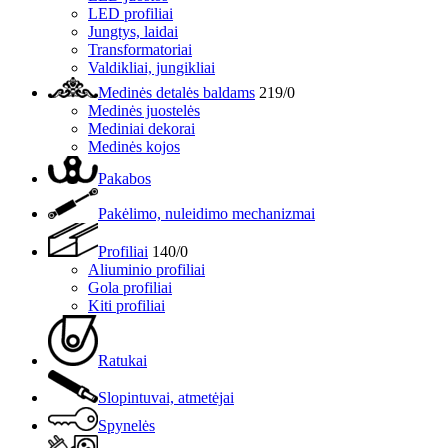
LED profiliai
Jungtys, laidai
Transformatoriai
Valdikliai, jungikliai
Medinės detalės baldams
219/0
Medinės juostelės
Mediniai dekorai
Medinės kojos
Pakabos
Pakėlimo, nuleidimo mechanizmai
Profiliai
140/0
Aliuminio profiliai
Gola profiliai
Kiti profiliai
Ratukai
Slopintuvai, atmetėjai
Spynelės