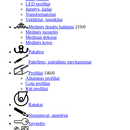
LED profiliai
Jungtys, laidai
Transformatoriai
Valdikliai, jungikliai
Medinės detalės baldams
219/0
Medinės juostelės
Mediniai dekorai
Medinės kojos
Pakabos
Pakėlimo, nuleidimo mechanizmai
Profiliai
140/0
Aliuminio profiliai
Gola profiliai
Kiti profiliai
Ratukai
Slopintuvai, atmetėjai
Spynelės