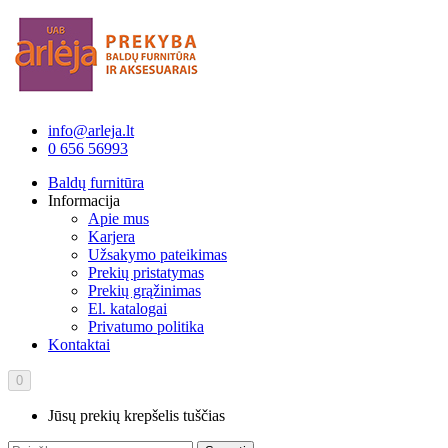
info@arleja.lt
0 656 56993
Baldų furnitūra
Informacija
Apie mus
Karjera
Užsakymo pateikimas
Prekių pristatymas
Prekių grąžinimas
El. katalogai
Privatumo politika
Kontaktai
0
Jūsų prekių krepšelis tuščias