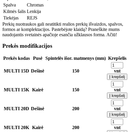
Spalva
Chromas
Kilmės šalis
Lenkija
Tiekėjas
REJS
Prekių nuotraukos gali neatitikti realios prekių išvaizdos, spalvos,
formos ar komplektacijos. Pastebėjote klaidą? Praneškite mums
naudojantis svetainės apačioje esančia užklausos forma. Ačiū!
Prekės modifikacijos
Prekės kodas
Pusė
Spintelės išor. matmenys (mm)
Krepšelis
MULTI 15D
Dešinė
150
vnt
Į krepšelį
MULTI 15K
Kairė
150
vnt
Į krepšelį
MULTI 20D
Dešinė
200
vnt
Į krepšelį
MULTI 20K
Kairė
200
vnt