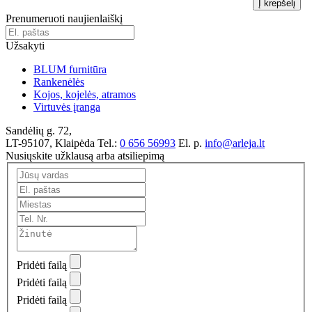
Į krepšelį
Prenumeruoti naujienlaiškį
Užsakyti
BLUM furnitūra
Rankenėlės
Kojos, kojelės, atramos
Virtuvės įranga
Sandėlių g. 72,
LT-95107, Klaipėda
Tel.:
0 656 56993
El. p.
info@arleja.lt
Nusiųskite užklausą arba atsiliepimą
Pridėti failą
Pridėti failą
Pridėti failą