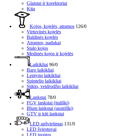
Glaistai ir korektoriai
Kita
Kojos, kojelės, atramos
126/0
Virtuvinės kojelės
Baldinės kojelės
Atramos, padukai
Stalo kojos
Medinės kojos ir kojelės
Laikikliai
96/0
Baro laikikliai
Lentynų laikikliai
Spintelių laikikliai
Stiklo, veidrodžio laikikliai
Lankstai
78/0
FGV lankstai (itališki)
Blum lankstai (austriški)
GTV ir kiti lankstai
LED apšvietimas
131/0
LED šviestuvai
LED juostos