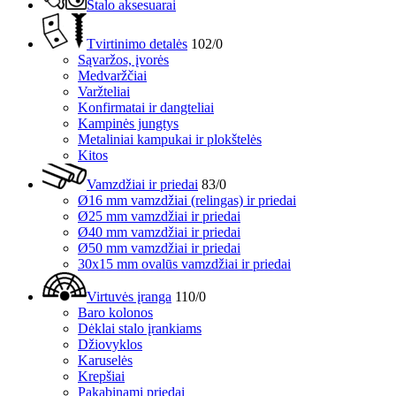
Stalo aksesuarai
Tvirtinimo detalės
102/0
Sąvaržos, įvorės
Medvaržčiai
Varžteliai
Konfirmatai ir dangteliai
Kampinės jungtys
Metaliniai kampukai ir plokštelės
Kitos
Vamzdžiai ir priedai
83/0
Ø16 mm vamzdžiai (relingas) ir priedai
Ø25 mm vamzdžiai ir priedai
Ø40 mm vamzdžiai ir priedai
Ø50 mm vamzdžiai ir priedai
30x15 mm ovalūs vamzdžiai ir priedai
Virtuvės įranga
110/0
Baro kolonos
Dėklai stalo įrankiams
Džiovyklos
Karuselės
Krepšiai
Pakabinami priedai