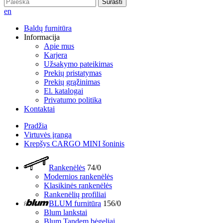
Surasti
en
Baldų furnitūra
Informacija
Apie mus
Karjera
Užsakymo pateikimas
Prekių pristatymas
Prekių grąžinimas
El. katalogai
Privatumo politika
Kontaktai
Pradžia
Virtuvės įranga
Krepšys CARGO MINI šoninis
Rankenėlės
74/0
Modernios rankenėlės
Klasikinės rankenėlės
Rankenėlių profiliai
BLUM furnitūra
156/0
Blum lankstai
Blum Tandem bėgeliai