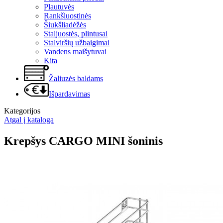
Plautuvės
Rankšluostinės
Šiukšliadėžės
Staljuostės, plintusai
Stalviršių užbaigimai
Vandens maišytuvai
Kita
Žaliuzės baldams
Išpardavimas
Kategorijos
Atgal į katalogą
Krepšys CARGO MINI šoninis