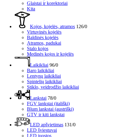
Glaistai ir korektoriai
Kita
Kojos, kojelės, atramos
126/0
Virtuvinės kojelės
Baldinės kojelės
Atramos, padukai
Stalo kojos
Medinės kojos ir kojelės
Laikikliai
96/0
Baro laikikliai
Lentynų laikikliai
Spintelių laikikliai
Stiklo, veidrodžio laikikliai
Lankstai
78/0
FGV lankstai (itališki)
Blum lankstai (austriški)
GTV ir kiti lankstai
LED apšvietimas
131/0
LED šviestuvai
LED juostos