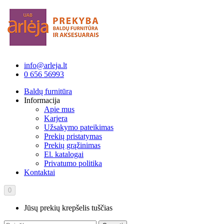
info@arleja.lt
0 656 56993
Baldų furnitūra
Informacija
Apie mus
Karjera
Užsakymo pateikimas
Prekių pristatymas
Prekių grąžinimas
El. katalogai
Privatumo politika
Kontaktai
0
Jūsų prekių krepšelis tuščias