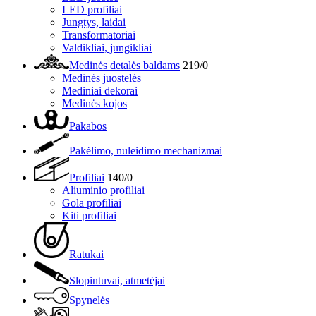
LED profiliai
Jungtys, laidai
Transformatoriai
Valdikliai, jungikliai
Medinės detalės baldams
219/0
Medinės juostelės
Mediniai dekorai
Medinės kojos
Pakabos
Pakėlimo, nuleidimo mechanizmai
Profiliai
140/0
Aliuminio profiliai
Gola profiliai
Kiti profiliai
Ratukai
Slopintuvai, atmetėjai
Spynelės