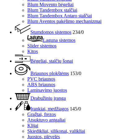
Blum Movento bėgeliai
Blum Tandembox stalčiai
Blum Tandembox Antaro stalčiai
Blum Aventos pakėlimo mechanizmai
Stumdomos sistemos
234/0
Laguna sistemos
Slider sistemos
Kitos
Bėgeliai, stalčių šonai
Briaunos plokštėms
153/0
PVC briaunos
ABS briaunos
Laminavimo juostos
Drabužinių įranga
Įrankiai, medžiagos
145/0
Grąžtai, frezos
Atsuktuvo antgaliai
Klijai
Skiedikliai, silikonai, valikliai
Juostos, plėvelės