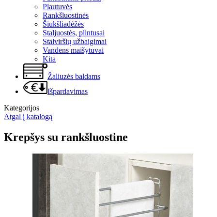
Plautuvės
Rankšluostinės
Šiukšliadėžės
Staljuostės, plintusai
Stalviršių užbaigimai
Vandens maišytuvai
Kita
Žaliuzės baldams
Išpardavimas
Kategorijos
Atgal į katalogą
Krepšys su rankšluostine