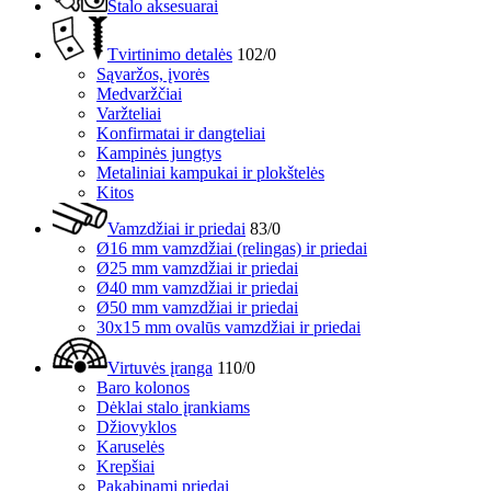
Stalo aksesuarai
Tvirtinimo detalės
102/0
Sąvaržos, įvorės
Medvaržčiai
Varžteliai
Konfirmatai ir dangteliai
Kampinės jungtys
Metaliniai kampukai ir plokštelės
Kitos
Vamzdžiai ir priedai
83/0
Ø16 mm vamzdžiai (relingas) ir priedai
Ø25 mm vamzdžiai ir priedai
Ø40 mm vamzdžiai ir priedai
Ø50 mm vamzdžiai ir priedai
30x15 mm ovalūs vamzdžiai ir priedai
Virtuvės įranga
110/0
Baro kolonos
Dėklai stalo įrankiams
Džiovyklos
Karuselės
Krepšiai
Pakabinami priedai