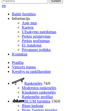
Surasti
en
Baldų furnitūra
Informacija
Apie mus
Karjera
Užsakymo pateikimas
Prekių pristatymas
Prekių grąžinimas
El. katalogai
Privatumo politika
Kontaktai
Pradžia
Virtuvės įranga
Krepšys su rankšluostine
Rankenėlės
74/0
Modernios rankenėlės
Klasikinės rankenėlės
Rankenėlių profiliai
BLUM furnitūra
156/0
Blum lankstai
Blum Tandem bėgeliai