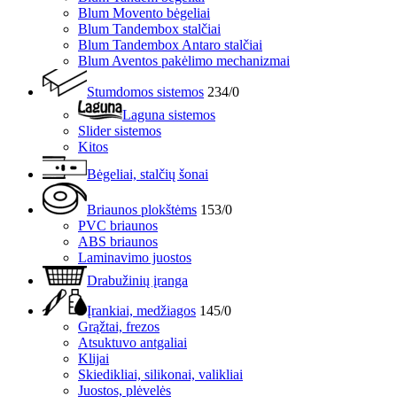
Blum Movento bėgeliai
Blum Tandembox stalčiai
Blum Tandembox Antaro stalčiai
Blum Aventos pakėlimo mechanizmai
Stumdomos sistemos
234/0
Laguna sistemos
Slider sistemos
Kitos
Bėgeliai, stalčių šonai
Briaunos plokštėms
153/0
PVC briaunos
ABS briaunos
Laminavimo juostos
Drabužinių įranga
Įrankiai, medžiagos
145/0
Grąžtai, frezos
Atsuktuvo antgaliai
Klijai
Skiedikliai, silikonai, valikliai
Juostos, plėvelės