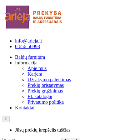
info@arleja.lt
0 656 56993
Baldų furnitūra
Informacija
Apie mus
Karjera
Užsakymo pateikimas
Prekių pristatymas
Prekių grąžinimas
El. katalogai
Privatumo politika
Kontaktai
0
Jūsų prekių krepšelis tuščias