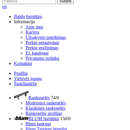
Surasti
en
Baldų furnitūra
Informacija
Apie mus
Karjera
Užsakymo pateikimas
Prekių pristatymas
Prekių grąžinimas
El. katalogai
Privatumo politika
Kontaktai
Pradžia
Virtuvės įranga
Šiukšliadėžė
Rankenėlės
74/0
Modernios rankenėlės
Klasikinės rankenėlės
Rankenėlių profiliai
BLUM furnitūra
156/0
Blum lankstai
Blum Tandem bėgeliai