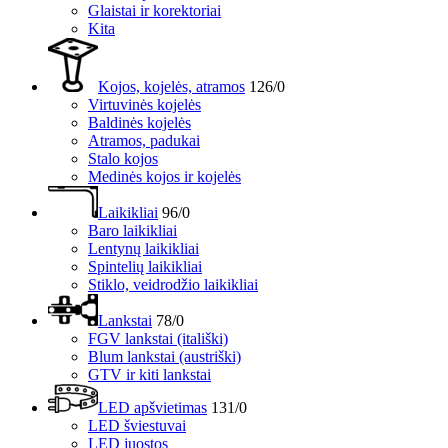
Glaistai ir korektoriai
Kita
Kojos, kojelės, atramos
126/0
Virtuvinės kojelės
Baldinės kojelės
Atramos, padukai
Stalo kojos
Medinės kojos ir kojelės
Laikikliai
96/0
Baro laikikliai
Lentynų laikikliai
Spintelių laikikliai
Stiklo, veidrodžio laikikliai
Lankstai
78/0
FGV lankstai (itališki)
Blum lankstai (austriški)
GTV ir kiti lankstai
LED apšvietimas
131/0
LED šviestuvai
LED juostos