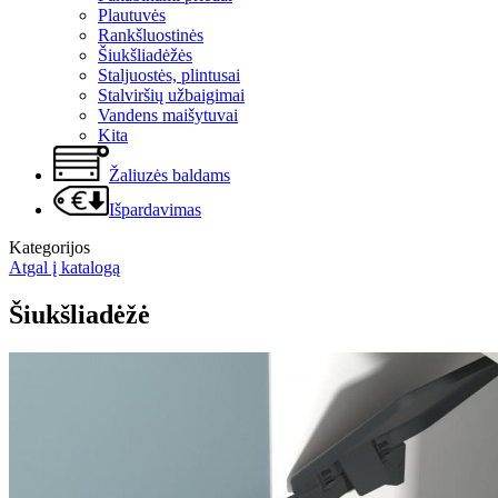
Plautuvės
Rankšluostinės
Šiukšliadėžės
Staljuostės, plintusai
Stalviršių užbaigimai
Vandens maišytuvai
Kita
Žaliuzės baldams
Išpardavimas
Kategorijos
Atgal į katalogą
Šiukšliadėžė