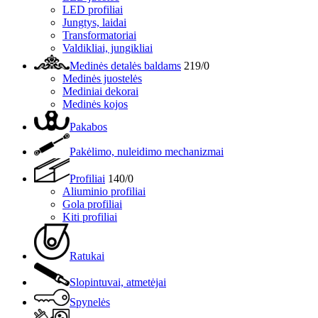
LED profiliai
Jungtys, laidai
Transformatoriai
Valdikliai, jungikliai
Medinės detalės baldams
219/0
Medinės juostelės
Mediniai dekorai
Medinės kojos
Pakabos
Pakėlimo, nuleidimo mechanizmai
Profiliai
140/0
Aliuminio profiliai
Gola profiliai
Kiti profiliai
Ratukai
Slopintuvai, atmetėjai
Spynelės