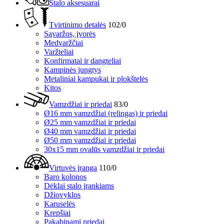
Stalo aksesuarai
Tvirtinimo detalės
102/0
Sąvaržos, įvorės
Medvaržčiai
Varžteliai
Konfirmatai ir dangteliai
Kampinės jungtys
Metaliniai kampukai ir plokštelės
Kitos
Vamzdžiai ir priedai
83/0
Ø16 mm vamzdžiai (relingas) ir priedai
Ø25 mm vamzdžiai ir priedai
Ø40 mm vamzdžiai ir priedai
Ø50 mm vamzdžiai ir priedai
30x15 mm ovalūs vamzdžiai ir priedai
Virtuvės įranga
110/0
Baro kolonos
Dėklai stalo įrankiams
Džiovyklos
Karuselės
Krepšiai
Pakabinami priedai