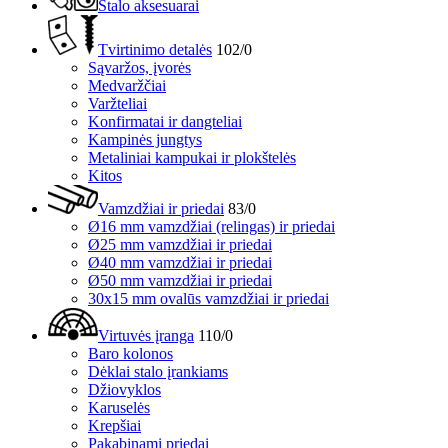
Stalo aksesuarai
Tvirtinimo detalės
102/0
Sąvaržos, įvorės
Medvaržčiai
Varžteliai
Konfirmatai ir dangteliai
Kampinės jungtys
Metaliniai kampukai ir plokštelės
Kitos
Vamzdžiai ir priedai
83/0
Ø16 mm vamzdžiai (relingas) ir priedai
Ø25 mm vamzdžiai ir priedai
Ø40 mm vamzdžiai ir priedai
Ø50 mm vamzdžiai ir priedai
30x15 mm ovalūs vamzdžiai ir priedai
Virtuvės įranga
110/0
Baro kolonos
Dėklai stalo įrankiams
Džiovyklos
Karuselės
Krepšiai
Pakabinami priedai