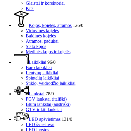
Glaistai ir korektoriai
Kita
Kojos, kojelės, atramos
126/0
Virtuvinės kojelės
Baldinės kojelės
Atramos, padukai
Stalo kojos
Medinės kojos ir kojelės
Laikikliai
96/0
Baro laikikliai
Lentynų laikikliai
Spintelių laikikliai
Stiklo, veidrodžio laikikliai
Lankstai
78/0
FGV lankstai (itališki)
Blum lankstai (austriški)
GTV ir kiti lankstai
LED apšvietimas
131/0
LED šviestuvai
LED juostos