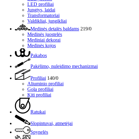
LED profiliai
Jungtys, laidai
Transformatoriai
Valdikliai, jungikliai
Medinės detalės baldams
219/0
Medinės juostelės
Mediniai dekorai
Medinės kojos
Pakabos
Pakėlimo, nuleidimo mechanizmai
Profiliai
140/0
Aliuminio profiliai
Gola profiliai
Kiti profiliai
Ratukai
Slopintuvai, atmetėjai
Spynelės