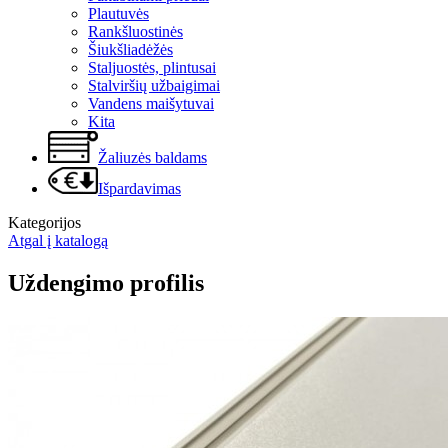
Plautuvės
Rankšluostinės
Šiukšliadėžės
Staljuostės, plintusai
Stalviršių užbaigimai
Vandens maišytuvai
Kita
Žaliuzės baldams
Išpardavimas
Kategorijos
Atgal į katalogą
Uždengimo profilis