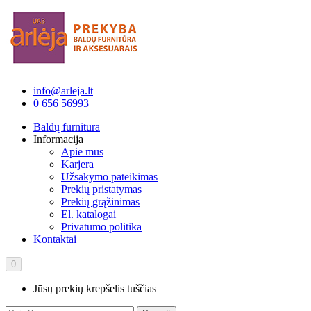
info@arleja.lt
0 656 56993
Baldų furnitūra
Informacija
Apie mus
Karjera
Užsakymo pateikimas
Prekių pristatymas
Prekių grąžinimas
El. katalogai
Privatumo politika
Kontaktai
0
Jūsų prekių krepšelis tuščias