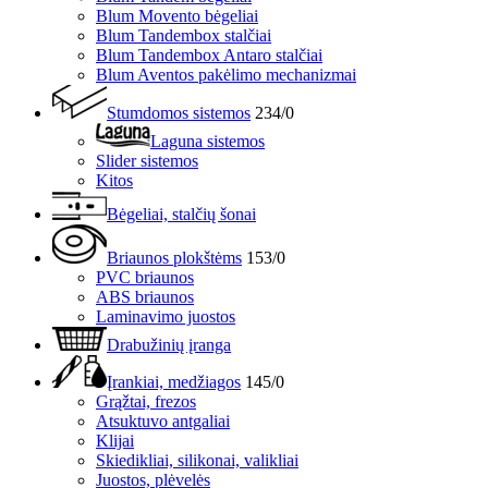
Blum Movento bėgeliai
Blum Tandembox stalčiai
Blum Tandembox Antaro stalčiai
Blum Aventos pakėlimo mechanizmai
Stumdomos sistemos
234/0
Laguna sistemos
Slider sistemos
Kitos
Bėgeliai, stalčių šonai
Briaunos plokštėms
153/0
PVC briaunos
ABS briaunos
Laminavimo juostos
Drabužinių įranga
Įrankiai, medžiagos
145/0
Grąžtai, frezos
Atsuktuvo antgaliai
Klijai
Skiedikliai, silikonai, valikliai
Juostos, plėvelės