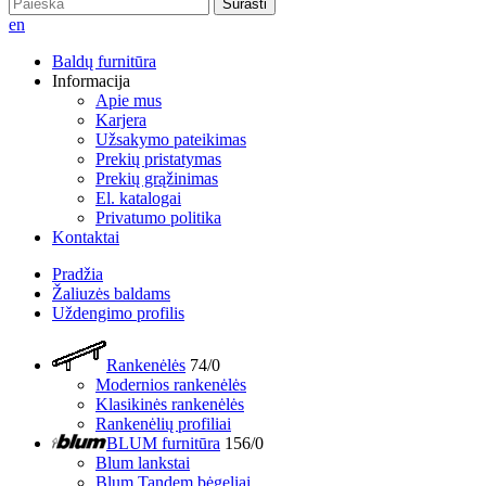
Surasti
en
Baldų furnitūra
Informacija
Apie mus
Karjera
Užsakymo pateikimas
Prekių pristatymas
Prekių grąžinimas
El. katalogai
Privatumo politika
Kontaktai
Pradžia
Žaliuzės baldams
Uždengimo profilis
Rankenėlės
74/0
Modernios rankenėlės
Klasikinės rankenėlės
Rankenėlių profiliai
BLUM furnitūra
156/0
Blum lankstai
Blum Tandem bėgeliai